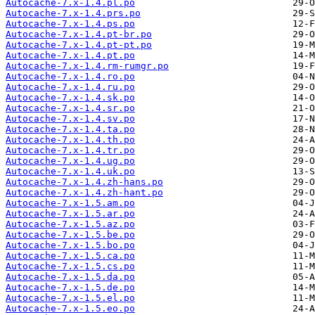
Autocache-7.x-1.4.pl.po
Autocache-7.x-1.4.prs.po
Autocache-7.x-1.4.ps.po
Autocache-7.x-1.4.pt-br.po
Autocache-7.x-1.4.pt-pt.po
Autocache-7.x-1.4.pt.po
Autocache-7.x-1.4.rm-rumgr.po
Autocache-7.x-1.4.ro.po
Autocache-7.x-1.4.ru.po
Autocache-7.x-1.4.sk.po
Autocache-7.x-1.4.sr.po
Autocache-7.x-1.4.sv.po
Autocache-7.x-1.4.ta.po
Autocache-7.x-1.4.th.po
Autocache-7.x-1.4.tr.po
Autocache-7.x-1.4.ug.po
Autocache-7.x-1.4.uk.po
Autocache-7.x-1.4.zh-hans.po
Autocache-7.x-1.4.zh-hant.po
Autocache-7.x-1.5.am.po
Autocache-7.x-1.5.ar.po
Autocache-7.x-1.5.az.po
Autocache-7.x-1.5.be.po
Autocache-7.x-1.5.bo.po
Autocache-7.x-1.5.ca.po
Autocache-7.x-1.5.cs.po
Autocache-7.x-1.5.da.po
Autocache-7.x-1.5.de.po
Autocache-7.x-1.5.el.po
Autocache-7.x-1.5.eo.po