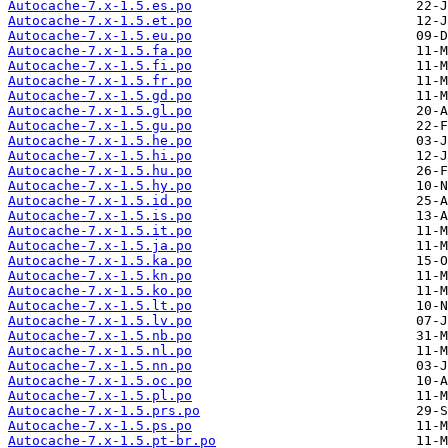
Autocache-7.x-1.5.es.po
Autocache-7.x-1.5.et.po
Autocache-7.x-1.5.eu.po
Autocache-7.x-1.5.fa.po
Autocache-7.x-1.5.fi.po
Autocache-7.x-1.5.fr.po
Autocache-7.x-1.5.gd.po
Autocache-7.x-1.5.gl.po
Autocache-7.x-1.5.gu.po
Autocache-7.x-1.5.he.po
Autocache-7.x-1.5.hi.po
Autocache-7.x-1.5.hu.po
Autocache-7.x-1.5.hy.po
Autocache-7.x-1.5.id.po
Autocache-7.x-1.5.is.po
Autocache-7.x-1.5.it.po
Autocache-7.x-1.5.ja.po
Autocache-7.x-1.5.ka.po
Autocache-7.x-1.5.kn.po
Autocache-7.x-1.5.ko.po
Autocache-7.x-1.5.lt.po
Autocache-7.x-1.5.lv.po
Autocache-7.x-1.5.nb.po
Autocache-7.x-1.5.nl.po
Autocache-7.x-1.5.nn.po
Autocache-7.x-1.5.oc.po
Autocache-7.x-1.5.pl.po
Autocache-7.x-1.5.prs.po
Autocache-7.x-1.5.ps.po
Autocache-7.x-1.5.pt-br.po