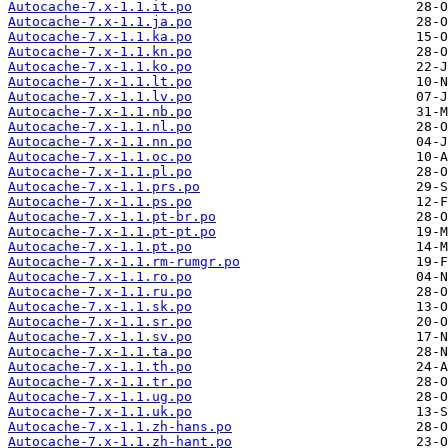
Autocache-7.x-1.1.it.po
Autocache-7.x-1.1.ja.po
Autocache-7.x-1.1.ka.po
Autocache-7.x-1.1.kn.po
Autocache-7.x-1.1.ko.po
Autocache-7.x-1.1.lt.po
Autocache-7.x-1.1.lv.po
Autocache-7.x-1.1.nb.po
Autocache-7.x-1.1.nl.po
Autocache-7.x-1.1.nn.po
Autocache-7.x-1.1.oc.po
Autocache-7.x-1.1.pl.po
Autocache-7.x-1.1.prs.po
Autocache-7.x-1.1.ps.po
Autocache-7.x-1.1.pt-br.po
Autocache-7.x-1.1.pt-pt.po
Autocache-7.x-1.1.pt.po
Autocache-7.x-1.1.rm-rumgr.po
Autocache-7.x-1.1.ro.po
Autocache-7.x-1.1.ru.po
Autocache-7.x-1.1.sk.po
Autocache-7.x-1.1.sr.po
Autocache-7.x-1.1.sv.po
Autocache-7.x-1.1.ta.po
Autocache-7.x-1.1.th.po
Autocache-7.x-1.1.tr.po
Autocache-7.x-1.1.ug.po
Autocache-7.x-1.1.uk.po
Autocache-7.x-1.1.zh-hans.po
Autocache-7.x-1.1.zh-hant.po