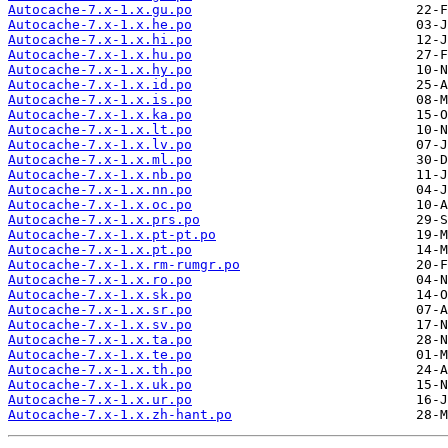
Autocache-7.x-1.x.gu.po
Autocache-7.x-1.x.he.po
Autocache-7.x-1.x.hi.po
Autocache-7.x-1.x.hu.po
Autocache-7.x-1.x.hy.po
Autocache-7.x-1.x.id.po
Autocache-7.x-1.x.is.po
Autocache-7.x-1.x.ka.po
Autocache-7.x-1.x.lt.po
Autocache-7.x-1.x.lv.po
Autocache-7.x-1.x.ml.po
Autocache-7.x-1.x.nb.po
Autocache-7.x-1.x.nn.po
Autocache-7.x-1.x.oc.po
Autocache-7.x-1.x.prs.po
Autocache-7.x-1.x.pt-pt.po
Autocache-7.x-1.x.pt.po
Autocache-7.x-1.x.rm-rumgr.po
Autocache-7.x-1.x.ro.po
Autocache-7.x-1.x.sk.po
Autocache-7.x-1.x.sr.po
Autocache-7.x-1.x.sv.po
Autocache-7.x-1.x.ta.po
Autocache-7.x-1.x.te.po
Autocache-7.x-1.x.th.po
Autocache-7.x-1.x.uk.po
Autocache-7.x-1.x.ur.po
Autocache-7.x-1.x.zh-hant.po