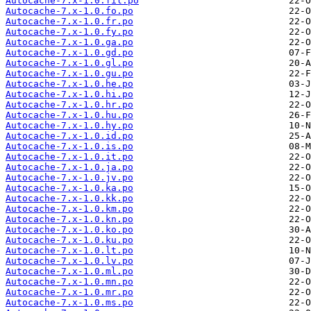
Autocache-7.x-1.0.fil.po
Autocache-7.x-1.0.fo.po
Autocache-7.x-1.0.fr.po
Autocache-7.x-1.0.fy.po
Autocache-7.x-1.0.ga.po
Autocache-7.x-1.0.gd.po
Autocache-7.x-1.0.gl.po
Autocache-7.x-1.0.gu.po
Autocache-7.x-1.0.he.po
Autocache-7.x-1.0.hi.po
Autocache-7.x-1.0.hr.po
Autocache-7.x-1.0.hu.po
Autocache-7.x-1.0.hy.po
Autocache-7.x-1.0.id.po
Autocache-7.x-1.0.is.po
Autocache-7.x-1.0.it.po
Autocache-7.x-1.0.ja.po
Autocache-7.x-1.0.jv.po
Autocache-7.x-1.0.ka.po
Autocache-7.x-1.0.kk.po
Autocache-7.x-1.0.km.po
Autocache-7.x-1.0.kn.po
Autocache-7.x-1.0.ko.po
Autocache-7.x-1.0.ku.po
Autocache-7.x-1.0.lt.po
Autocache-7.x-1.0.lv.po
Autocache-7.x-1.0.ml.po
Autocache-7.x-1.0.mn.po
Autocache-7.x-1.0.mr.po
Autocache-7.x-1.0.ms.po