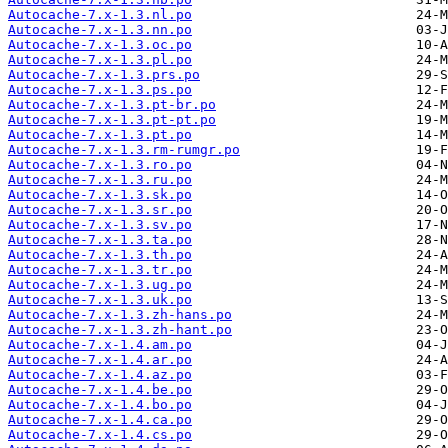
Autocache-7.x-1.3.nl.po
Autocache-7.x-1.3.nn.po
Autocache-7.x-1.3.oc.po
Autocache-7.x-1.3.pl.po
Autocache-7.x-1.3.prs.po
Autocache-7.x-1.3.ps.po
Autocache-7.x-1.3.pt-br.po
Autocache-7.x-1.3.pt-pt.po
Autocache-7.x-1.3.pt.po
Autocache-7.x-1.3.rm-rumgr.po
Autocache-7.x-1.3.ro.po
Autocache-7.x-1.3.ru.po
Autocache-7.x-1.3.sk.po
Autocache-7.x-1.3.sr.po
Autocache-7.x-1.3.sv.po
Autocache-7.x-1.3.ta.po
Autocache-7.x-1.3.th.po
Autocache-7.x-1.3.tr.po
Autocache-7.x-1.3.ug.po
Autocache-7.x-1.3.uk.po
Autocache-7.x-1.3.zh-hans.po
Autocache-7.x-1.3.zh-hant.po
Autocache-7.x-1.4.am.po
Autocache-7.x-1.4.ar.po
Autocache-7.x-1.4.az.po
Autocache-7.x-1.4.be.po
Autocache-7.x-1.4.bo.po
Autocache-7.x-1.4.ca.po
Autocache-7.x-1.4.cs.po