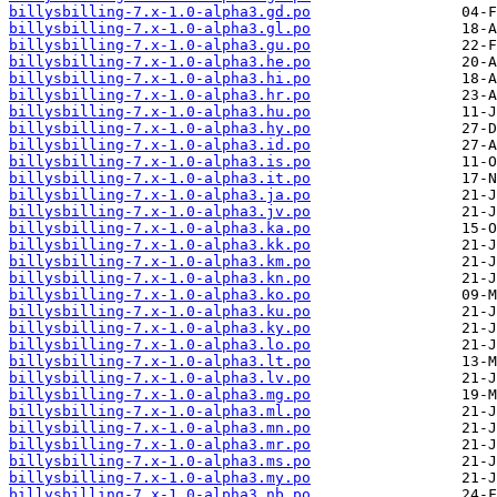
billysbilling-7.x-1.0-alpha3.gd.po
billysbilling-7.x-1.0-alpha3.gl.po
billysbilling-7.x-1.0-alpha3.gu.po
billysbilling-7.x-1.0-alpha3.he.po
billysbilling-7.x-1.0-alpha3.hi.po
billysbilling-7.x-1.0-alpha3.hr.po
billysbilling-7.x-1.0-alpha3.hu.po
billysbilling-7.x-1.0-alpha3.hy.po
billysbilling-7.x-1.0-alpha3.id.po
billysbilling-7.x-1.0-alpha3.is.po
billysbilling-7.x-1.0-alpha3.it.po
billysbilling-7.x-1.0-alpha3.ja.po
billysbilling-7.x-1.0-alpha3.jv.po
billysbilling-7.x-1.0-alpha3.ka.po
billysbilling-7.x-1.0-alpha3.kk.po
billysbilling-7.x-1.0-alpha3.km.po
billysbilling-7.x-1.0-alpha3.kn.po
billysbilling-7.x-1.0-alpha3.ko.po
billysbilling-7.x-1.0-alpha3.ku.po
billysbilling-7.x-1.0-alpha3.ky.po
billysbilling-7.x-1.0-alpha3.lo.po
billysbilling-7.x-1.0-alpha3.lt.po
billysbilling-7.x-1.0-alpha3.lv.po
billysbilling-7.x-1.0-alpha3.mg.po
billysbilling-7.x-1.0-alpha3.ml.po
billysbilling-7.x-1.0-alpha3.mn.po
billysbilling-7.x-1.0-alpha3.mr.po
billysbilling-7.x-1.0-alpha3.ms.po
billysbilling-7.x-1.0-alpha3.my.po
billysbilling-7.x-1.0-alpha3.nb.po