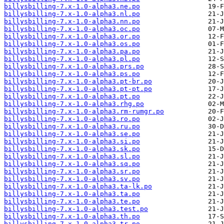
billysbilling-7.x-1.0-alpha3.ne.po
billysbilling-7.x-1.0-alpha3.nl.po
billysbilling-7.x-1.0-alpha3.nn.po
billysbilling-7.x-1.0-alpha3.oc.po
billysbilling-7.x-1.0-alpha3.or.po
billysbilling-7.x-1.0-alpha3.os.po
billysbilling-7.x-1.0-alpha3.pa.po
billysbilling-7.x-1.0-alpha3.pl.po
billysbilling-7.x-1.0-alpha3.prs.po
billysbilling-7.x-1.0-alpha3.ps.po
billysbilling-7.x-1.0-alpha3.pt-br.po
billysbilling-7.x-1.0-alpha3.pt-pt.po
billysbilling-7.x-1.0-alpha3.pt.po
billysbilling-7.x-1.0-alpha3.rhg.po
billysbilling-7.x-1.0-alpha3.rm-rumgr.po
billysbilling-7.x-1.0-alpha3.ro.po
billysbilling-7.x-1.0-alpha3.ru.po
billysbilling-7.x-1.0-alpha3.se.po
billysbilling-7.x-1.0-alpha3.si.po
billysbilling-7.x-1.0-alpha3.sk.po
billysbilling-7.x-1.0-alpha3.sl.po
billysbilling-7.x-1.0-alpha3.sq.po
billysbilling-7.x-1.0-alpha3.sr.po
billysbilling-7.x-1.0-alpha3.sv.po
billysbilling-7.x-1.0-alpha3.ta-lk.po
billysbilling-7.x-1.0-alpha3.ta.po
billysbilling-7.x-1.0-alpha3.te.po
billysbilling-7.x-1.0-alpha3.test.po
billysbilling-7.x-1.0-alpha3.th.po
billysbilling-7.x-1.0-alpha3.tr.po