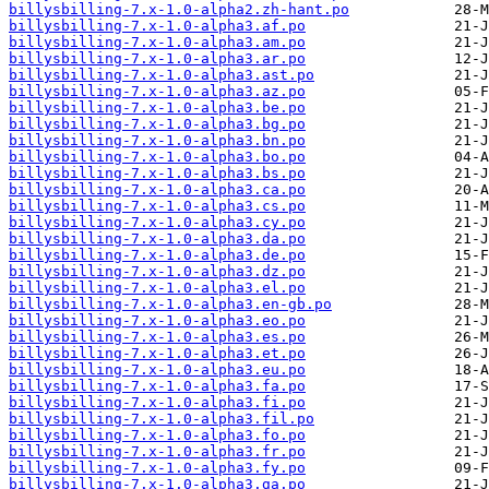
billysbilling-7.x-1.0-alpha2.zh-hant.po
billysbilling-7.x-1.0-alpha3.af.po
billysbilling-7.x-1.0-alpha3.am.po
billysbilling-7.x-1.0-alpha3.ar.po
billysbilling-7.x-1.0-alpha3.ast.po
billysbilling-7.x-1.0-alpha3.az.po
billysbilling-7.x-1.0-alpha3.be.po
billysbilling-7.x-1.0-alpha3.bg.po
billysbilling-7.x-1.0-alpha3.bn.po
billysbilling-7.x-1.0-alpha3.bo.po
billysbilling-7.x-1.0-alpha3.bs.po
billysbilling-7.x-1.0-alpha3.ca.po
billysbilling-7.x-1.0-alpha3.cs.po
billysbilling-7.x-1.0-alpha3.cy.po
billysbilling-7.x-1.0-alpha3.da.po
billysbilling-7.x-1.0-alpha3.de.po
billysbilling-7.x-1.0-alpha3.dz.po
billysbilling-7.x-1.0-alpha3.el.po
billysbilling-7.x-1.0-alpha3.en-gb.po
billysbilling-7.x-1.0-alpha3.eo.po
billysbilling-7.x-1.0-alpha3.es.po
billysbilling-7.x-1.0-alpha3.et.po
billysbilling-7.x-1.0-alpha3.eu.po
billysbilling-7.x-1.0-alpha3.fa.po
billysbilling-7.x-1.0-alpha3.fi.po
billysbilling-7.x-1.0-alpha3.fil.po
billysbilling-7.x-1.0-alpha3.fo.po
billysbilling-7.x-1.0-alpha3.fr.po
billysbilling-7.x-1.0-alpha3.fy.po
billysbilling-7.x-1.0-alpha3.ga.po