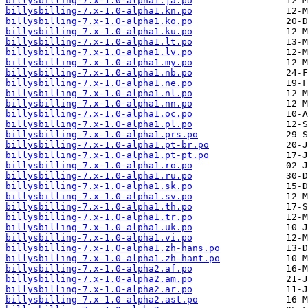
billysbilling-7.x-1.0-alpha1.ja.po
billysbilling-7.x-1.0-alpha1.kn.po
billysbilling-7.x-1.0-alpha1.ko.po
billysbilling-7.x-1.0-alpha1.ku.po
billysbilling-7.x-1.0-alpha1.lt.po
billysbilling-7.x-1.0-alpha1.lv.po
billysbilling-7.x-1.0-alpha1.my.po
billysbilling-7.x-1.0-alpha1.nb.po
billysbilling-7.x-1.0-alpha1.ne.po
billysbilling-7.x-1.0-alpha1.nl.po
billysbilling-7.x-1.0-alpha1.nn.po
billysbilling-7.x-1.0-alpha1.oc.po
billysbilling-7.x-1.0-alpha1.pl.po
billysbilling-7.x-1.0-alpha1.prs.po
billysbilling-7.x-1.0-alpha1.pt-br.po
billysbilling-7.x-1.0-alpha1.pt-pt.po
billysbilling-7.x-1.0-alpha1.ro.po
billysbilling-7.x-1.0-alpha1.ru.po
billysbilling-7.x-1.0-alpha1.sk.po
billysbilling-7.x-1.0-alpha1.sv.po
billysbilling-7.x-1.0-alpha1.th.po
billysbilling-7.x-1.0-alpha1.tr.po
billysbilling-7.x-1.0-alpha1.uk.po
billysbilling-7.x-1.0-alpha1.vi.po
billysbilling-7.x-1.0-alpha1.zh-hans.po
billysbilling-7.x-1.0-alpha1.zh-hant.po
billysbilling-7.x-1.0-alpha2.af.po
billysbilling-7.x-1.0-alpha2.am.po
billysbilling-7.x-1.0-alpha2.ar.po
billysbilling-7.x-1.0-alpha2.ast.po