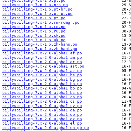
billysbilling-7.x-1.x.pl.po
billysbilling-7.x-1.x.prs.po
billysbilling-7.x-1.x.pt-br.po
billysbilling-7.x-1.x.pt-pt.po
billysbilling-7.x-1.x.pt.po
billysbilling-7.x-1.x.rm-rumgr.po
billysbilling-7.x-1.x.ro.po
billysbilling-7.x-1.x.ru.po
billysbilling-7.x-1.x.sk.po
billysbilling-7.x-1.x.uk.po
billysbilling-7.x-1.x.zh-hans.po
billysbilling-7.x-1.x.zh-hant.po
billysbilling-7.x-2.0-alpha1.af.po
billysbilling-7.x-2.0-alpha1.am.po
billysbilling-7.x-2.0-alpha1.ar.po
billysbilling-7.x-2.0-alpha1.ast.po
billysbilling-7.x-2.0-alpha1.az.po
billysbilling-7.x-2.0-alpha1.be.po
billysbilling-7.x-2.0-alpha1.bg.po
billysbilling-7.x-2.0-alpha1.bn.po
billysbilling-7.x-2.0-alpha1.bo.po
billysbilling-7.x-2.0-alpha1.bs.po
billysbilling-7.x-2.0-alpha1.ca.po
billysbilling-7.x-2.0-alpha1.cs.po
billysbilling-7.x-2.0-alpha1.cy.po
billysbilling-7.x-2.0-alpha1.da.po
billysbilling-7.x-2.0-alpha1.de.po
billysbilling-7.x-2.0-alpha1.dz.po
billysbilling-7.x-2.0-alpha1.el.po
billysbilling-7.x-2.0-alpha1.en-gb.po