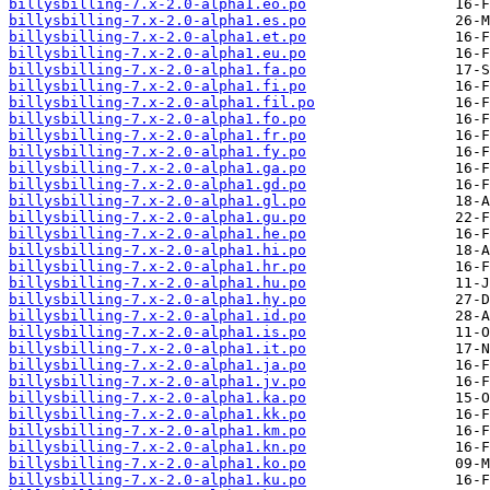
billysbilling-7.x-2.0-alpha1.eo.po
billysbilling-7.x-2.0-alpha1.es.po
billysbilling-7.x-2.0-alpha1.et.po
billysbilling-7.x-2.0-alpha1.eu.po
billysbilling-7.x-2.0-alpha1.fa.po
billysbilling-7.x-2.0-alpha1.fi.po
billysbilling-7.x-2.0-alpha1.fil.po
billysbilling-7.x-2.0-alpha1.fo.po
billysbilling-7.x-2.0-alpha1.fr.po
billysbilling-7.x-2.0-alpha1.fy.po
billysbilling-7.x-2.0-alpha1.ga.po
billysbilling-7.x-2.0-alpha1.gd.po
billysbilling-7.x-2.0-alpha1.gl.po
billysbilling-7.x-2.0-alpha1.gu.po
billysbilling-7.x-2.0-alpha1.he.po
billysbilling-7.x-2.0-alpha1.hi.po
billysbilling-7.x-2.0-alpha1.hr.po
billysbilling-7.x-2.0-alpha1.hu.po
billysbilling-7.x-2.0-alpha1.hy.po
billysbilling-7.x-2.0-alpha1.id.po
billysbilling-7.x-2.0-alpha1.is.po
billysbilling-7.x-2.0-alpha1.it.po
billysbilling-7.x-2.0-alpha1.ja.po
billysbilling-7.x-2.0-alpha1.jv.po
billysbilling-7.x-2.0-alpha1.ka.po
billysbilling-7.x-2.0-alpha1.kk.po
billysbilling-7.x-2.0-alpha1.km.po
billysbilling-7.x-2.0-alpha1.kn.po
billysbilling-7.x-2.0-alpha1.ko.po
billysbilling-7.x-2.0-alpha1.ku.po