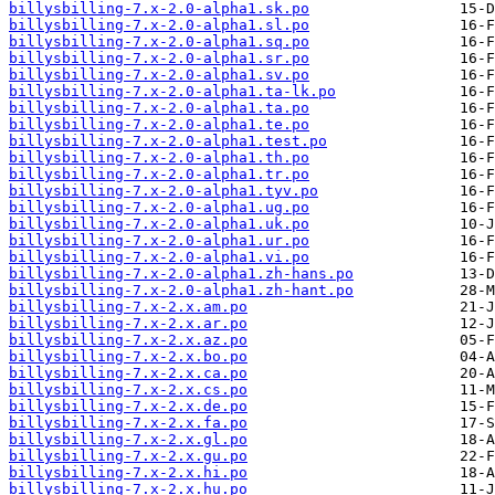
billysbilling-7.x-2.0-alpha1.sk.po
billysbilling-7.x-2.0-alpha1.sl.po
billysbilling-7.x-2.0-alpha1.sq.po
billysbilling-7.x-2.0-alpha1.sr.po
billysbilling-7.x-2.0-alpha1.sv.po
billysbilling-7.x-2.0-alpha1.ta-lk.po
billysbilling-7.x-2.0-alpha1.ta.po
billysbilling-7.x-2.0-alpha1.te.po
billysbilling-7.x-2.0-alpha1.test.po
billysbilling-7.x-2.0-alpha1.th.po
billysbilling-7.x-2.0-alpha1.tr.po
billysbilling-7.x-2.0-alpha1.tyv.po
billysbilling-7.x-2.0-alpha1.ug.po
billysbilling-7.x-2.0-alpha1.uk.po
billysbilling-7.x-2.0-alpha1.ur.po
billysbilling-7.x-2.0-alpha1.vi.po
billysbilling-7.x-2.0-alpha1.zh-hans.po
billysbilling-7.x-2.0-alpha1.zh-hant.po
billysbilling-7.x-2.x.am.po
billysbilling-7.x-2.x.ar.po
billysbilling-7.x-2.x.az.po
billysbilling-7.x-2.x.bo.po
billysbilling-7.x-2.x.ca.po
billysbilling-7.x-2.x.cs.po
billysbilling-7.x-2.x.de.po
billysbilling-7.x-2.x.fa.po
billysbilling-7.x-2.x.gl.po
billysbilling-7.x-2.x.gu.po
billysbilling-7.x-2.x.hi.po
billysbilling-7.x-2.x.hu.po