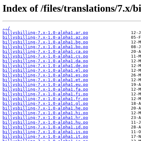
Index of /files/translations/7.x/bi
../
billysbilling-7.x-1.0-alpha1.ar.po
billysbilling-7.x-1.0-alpha1.az.po
billysbilling-7.x-1.0-alpha1.bg.po
billysbilling-7.x-1.0-alpha1.bo.po
billysbilling-7.x-1.0-alpha1.ca.po
billysbilling-7.x-1.0-alpha1.cs.po
billysbilling-7.x-1.0-alpha1.da.po
billysbilling-7.x-1.0-alpha1.de.po
billysbilling-7.x-1.0-alpha1.el.po
billysbilling-7.x-1.0-alpha1.es.po
billysbilling-7.x-1.0-alpha1.et.po
billysbilling-7.x-1.0-alpha1.eu.po
billysbilling-7.x-1.0-alpha1.fa.po
billysbilling-7.x-1.0-alpha1.fi.po
billysbilling-7.x-1.0-alpha1.fr.po
billysbilling-7.x-1.0-alpha1.gl.po
billysbilling-7.x-1.0-alpha1.he.po
billysbilling-7.x-1.0-alpha1.hi.po
billysbilling-7.x-1.0-alpha1.hr.po
billysbilling-7.x-1.0-alpha1.hu.po
billysbilling-7.x-1.0-alpha1.id.po
billysbilling-7.x-1.0-alpha1.is.po
billysbilling-7.x-1.0-alpha1.it.po