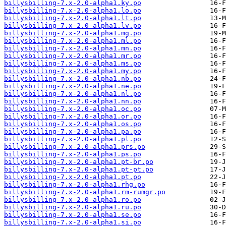
billysbilling-7.x-2.0-alpha1.ky.po
billysbilling-7.x-2.0-alpha1.lo.po
billysbilling-7.x-2.0-alpha1.lt.po
billysbilling-7.x-2.0-alpha1.lv.po
billysbilling-7.x-2.0-alpha1.mg.po
billysbilling-7.x-2.0-alpha1.ml.po
billysbilling-7.x-2.0-alpha1.mn.po
billysbilling-7.x-2.0-alpha1.mr.po
billysbilling-7.x-2.0-alpha1.ms.po
billysbilling-7.x-2.0-alpha1.my.po
billysbilling-7.x-2.0-alpha1.nb.po
billysbilling-7.x-2.0-alpha1.ne.po
billysbilling-7.x-2.0-alpha1.nl.po
billysbilling-7.x-2.0-alpha1.nn.po
billysbilling-7.x-2.0-alpha1.oc.po
billysbilling-7.x-2.0-alpha1.or.po
billysbilling-7.x-2.0-alpha1.os.po
billysbilling-7.x-2.0-alpha1.pa.po
billysbilling-7.x-2.0-alpha1.pl.po
billysbilling-7.x-2.0-alpha1.prs.po
billysbilling-7.x-2.0-alpha1.ps.po
billysbilling-7.x-2.0-alpha1.pt-br.po
billysbilling-7.x-2.0-alpha1.pt-pt.po
billysbilling-7.x-2.0-alpha1.pt.po
billysbilling-7.x-2.0-alpha1.rhg.po
billysbilling-7.x-2.0-alpha1.rm-rumgr.po
billysbilling-7.x-2.0-alpha1.ro.po
billysbilling-7.x-2.0-alpha1.ru.po
billysbilling-7.x-2.0-alpha1.se.po
billysbilling-7.x-2.0-alpha1.si.po