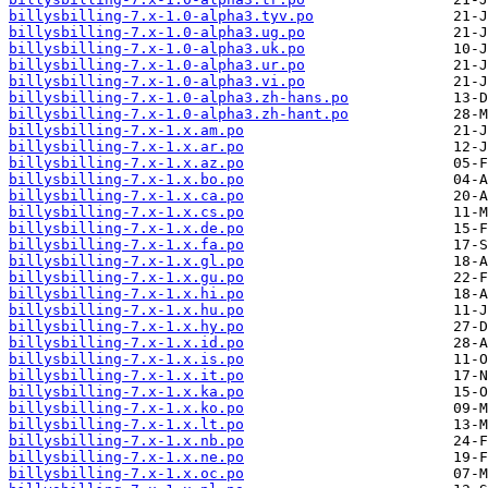
billysbilling-7.x-1.0-alpha3.tyv.po
billysbilling-7.x-1.0-alpha3.ug.po
billysbilling-7.x-1.0-alpha3.uk.po
billysbilling-7.x-1.0-alpha3.ur.po
billysbilling-7.x-1.0-alpha3.vi.po
billysbilling-7.x-1.0-alpha3.zh-hans.po
billysbilling-7.x-1.0-alpha3.zh-hant.po
billysbilling-7.x-1.x.am.po
billysbilling-7.x-1.x.ar.po
billysbilling-7.x-1.x.az.po
billysbilling-7.x-1.x.bo.po
billysbilling-7.x-1.x.ca.po
billysbilling-7.x-1.x.cs.po
billysbilling-7.x-1.x.de.po
billysbilling-7.x-1.x.fa.po
billysbilling-7.x-1.x.gl.po
billysbilling-7.x-1.x.gu.po
billysbilling-7.x-1.x.hi.po
billysbilling-7.x-1.x.hu.po
billysbilling-7.x-1.x.hy.po
billysbilling-7.x-1.x.id.po
billysbilling-7.x-1.x.is.po
billysbilling-7.x-1.x.it.po
billysbilling-7.x-1.x.ka.po
billysbilling-7.x-1.x.ko.po
billysbilling-7.x-1.x.lt.po
billysbilling-7.x-1.x.nb.po
billysbilling-7.x-1.x.ne.po
billysbilling-7.x-1.x.oc.po