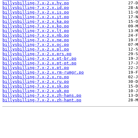
billysbilling-7.x-2.x.hy.po
billysbilling-7.x-2.x.id.po
billysbilling-7.x-2.x.is.po
billysbilling-7.x-2.x.it.po
billysbilling-7.x-2.x.ka.po
billysbilling-7.x-2.x.ko.po
billysbilling-7.x-2.x.lt.po
billysbilling-7.x-2.x.nb.po
billysbilling-7.x-2.x.ne.po
billysbilling-7.x-2.x.oc.po
billysbilling-7.x-2.x.pl.po
billysbilling-7.x-2.x.prs.po
billysbilling-7.x-2.x.pt-br.po
billysbilling-7.x-2.x.pt-pt.po
billysbilling-7.x-2.x.pt.po
billysbilling-7.x-2.x.rm-rumgr.po
billysbilling-7.x-2.x.ro.po
billysbilling-7.x-2.x.ru.po
billysbilling-7.x-2.x.sk.po
billysbilling-7.x-2.x.uk.po
billysbilling-7.x-2.x.zh-hans.po
billysbilling-7.x-2.x.zh-hant.po