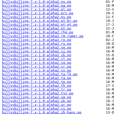
billysbilling-7.x-1.0-alpha2.os.po
billysbilling-7.x-1.0-alpha2.pa.po
billysbilling-7.x-1.0-alpha2.pl.po
billysbilling-7.x-1.0-alpha2.prs.po
billysbilling-7.x-1.0-alpha2.ps.po
billysbilling-7.x-1.0-alpha2.pt-br.po
billysbilling-7.x-1.0-alpha2.pt-pt.po
billysbilling-7.x-1.0-alpha2.pt.po
billysbilling-7.x-1.0-alpha2.rhg.po
billysbilling-7.x-1.0-alpha2.rm-rumgr.po
billysbilling-7.x-1.0-alpha2.ro.po
billysbilling-7.x-1.0-alpha2.ru.po
billysbilling-7.x-1.0-alpha2.se.po
billysbilling-7.x-1.0-alpha2.si.po
billysbilling-7.x-1.0-alpha2.sk.po
billysbilling-7.x-1.0-alpha2.sl.po
billysbilling-7.x-1.0-alpha2.sq.po
billysbilling-7.x-1.0-alpha2.sr.po
billysbilling-7.x-1.0-alpha2.sv.po
billysbilling-7.x-1.0-alpha2.ta-lk.po
billysbilling-7.x-1.0-alpha2.ta.po
billysbilling-7.x-1.0-alpha2.te.po
billysbilling-7.x-1.0-alpha2.th.po
billysbilling-7.x-1.0-alpha2.tr.po
billysbilling-7.x-1.0-alpha2.tyv.po
billysbilling-7.x-1.0-alpha2.ug.po
billysbilling-7.x-1.0-alpha2.uk.po
billysbilling-7.x-1.0-alpha2.ur.po
billysbilling-7.x-1.0-alpha2.vi.po
billysbilling-7.x-1.0-alpha2.zh-hans.po