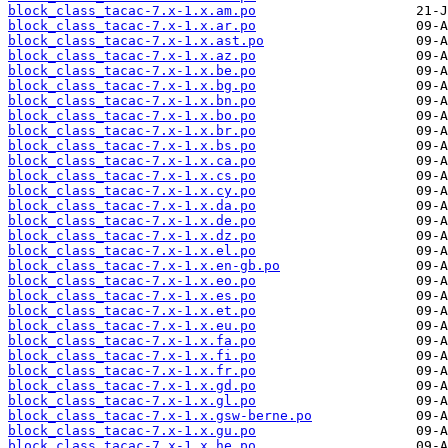
block_class_tacac-7.x-1.x.am.po
block_class_tacac-7.x-1.x.ar.po
block_class_tacac-7.x-1.x.ast.po
block_class_tacac-7.x-1.x.az.po
block_class_tacac-7.x-1.x.be.po
block_class_tacac-7.x-1.x.bg.po
block_class_tacac-7.x-1.x.bn.po
block_class_tacac-7.x-1.x.bo.po
block_class_tacac-7.x-1.x.br.po
block_class_tacac-7.x-1.x.bs.po
block_class_tacac-7.x-1.x.ca.po
block_class_tacac-7.x-1.x.cs.po
block_class_tacac-7.x-1.x.cy.po
block_class_tacac-7.x-1.x.da.po
block_class_tacac-7.x-1.x.de.po
block_class_tacac-7.x-1.x.dz.po
block_class_tacac-7.x-1.x.el.po
block_class_tacac-7.x-1.x.en-gb.po
block_class_tacac-7.x-1.x.eo.po
block_class_tacac-7.x-1.x.es.po
block_class_tacac-7.x-1.x.et.po
block_class_tacac-7.x-1.x.eu.po
block_class_tacac-7.x-1.x.fa.po
block_class_tacac-7.x-1.x.fi.po
block_class_tacac-7.x-1.x.fr.po
block_class_tacac-7.x-1.x.gd.po
block_class_tacac-7.x-1.x.gl.po
block_class_tacac-7.x-1.x.gsw-berne.po
block_class_tacac-7.x-1.x.gu.po
block_class_tacac-7.x-1.x.he.po