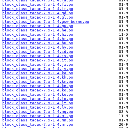
block_class_tacac-7.x-1.4.fa.po
block_class_tacac-7.x-1.4.fi.po
block_class_tacac-7.x-1.4.fr.po
block_class_tacac-7.x-1.4.gd.po
block_class_tacac-7.x-1.4.gl.po
block_class_tacac-7.x-1.4.gsw-berne.po
block_class_tacac-7.x-1.4.gu.po
block_class_tacac-7.x-1.4.he.po
block_class_tacac-7.x-1.4.hi.po
block_class_tacac-7.x-1.4.hr.po
block_class_tacac-7.x-1.4.hu.po
block_class_tacac-7.x-1.4.hy.po
block_class_tacac-7.x-1.4.id.po
block_class_tacac-7.x-1.4.is.po
block_class_tacac-7.x-1.4.it.po
block_class_tacac-7.x-1.4.ja.po
block_class_tacac-7.x-1.4.jv.po
block_class_tacac-7.x-1.4.ka.po
block_class_tacac-7.x-1.4.kk.po
block_class_tacac-7.x-1.4.km.po
block_class_tacac-7.x-1.4.kn.po
block_class_tacac-7.x-1.4.ko.po
block_class_tacac-7.x-1.4.ku.po
block_class_tacac-7.x-1.4.lo.po
block_class_tacac-7.x-1.4.lt.po
block_class_tacac-7.x-1.4.lv.po
block_class_tacac-7.x-1.4.mg.po
block_class_tacac-7.x-1.4.ml.po
block_class_tacac-7.x-1.4.mn.po
block_class_tacac-7.x-1.4.mr.po