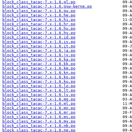
block_class_tacac-7.x-1.6.gl.po
block_class_tacac-7.x-1.6.gsw-berne.po
block_class_tacac-7.x-1.6.gu.po
block_class_tacac-7.x-1.6.he.po
block_class_tacac-7.x-1.6.hi.po
block_class_tacac-7.x-1.6.hr.po
block_class_tacac-7.x-1.6.hu.po
block_class_tacac-7.x-1.6.hy.po
block_class_tacac-7.x-1.6.id.po
block_class_tacac-7.x-1.6.is.po
block_class_tacac-7.x-1.6.it.po
block_class_tacac-7.x-1.6.ja.po
block_class_tacac-7.x-1.6.jv.po
block_class_tacac-7.x-1.6.ka.po
block_class_tacac-7.x-1.6.kk.po
block_class_tacac-7.x-1.6.km.po
block_class_tacac-7.x-1.6.kn.po
block_class_tacac-7.x-1.6.ko.po
block_class_tacac-7.x-1.6.ku.po
block_class_tacac-7.x-1.6.lo.po
block_class_tacac-7.x-1.6.lt.po
block_class_tacac-7.x-1.6.lv.po
block_class_tacac-7.x-1.6.mg.po
block_class_tacac-7.x-1.6.ml.po
block_class_tacac-7.x-1.6.mn.po
block_class_tacac-7.x-1.6.mr.po
block_class_tacac-7.x-1.6.ms.po
block_class_tacac-7.x-1.6.my.po
block_class_tacac-7.x-1.6.nb.po
block_class_tacac-7.x-1.6.ne.po