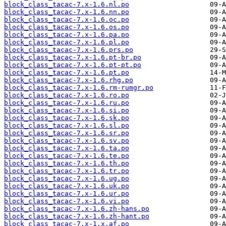
block_class_tacac-7.x-1.6.nl.po
block_class_tacac-7.x-1.6.nn.po
block_class_tacac-7.x-1.6.oc.po
block_class_tacac-7.x-1.6.os.po
block_class_tacac-7.x-1.6.pa.po
block_class_tacac-7.x-1.6.pl.po
block_class_tacac-7.x-1.6.prs.po
block_class_tacac-7.x-1.6.pt-br.po
block_class_tacac-7.x-1.6.pt-pt.po
block_class_tacac-7.x-1.6.pt.po
block_class_tacac-7.x-1.6.rhg.po
block_class_tacac-7.x-1.6.rm-rumgr.po
block_class_tacac-7.x-1.6.ro.po
block_class_tacac-7.x-1.6.ru.po
block_class_tacac-7.x-1.6.si.po
block_class_tacac-7.x-1.6.sk.po
block_class_tacac-7.x-1.6.sl.po
block_class_tacac-7.x-1.6.sr.po
block_class_tacac-7.x-1.6.sv.po
block_class_tacac-7.x-1.6.ta.po
block_class_tacac-7.x-1.6.te.po
block_class_tacac-7.x-1.6.th.po
block_class_tacac-7.x-1.6.tr.po
block_class_tacac-7.x-1.6.ug.po
block_class_tacac-7.x-1.6.uk.po
block_class_tacac-7.x-1.6.ur.po
block_class_tacac-7.x-1.6.vi.po
block_class_tacac-7.x-1.6.zh-hans.po
block_class_tacac-7.x-1.6.zh-hant.po
block_class_tacac-7.x-1.x.af.po