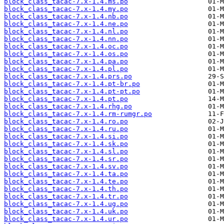
block_class_tacac-7.x-1.4.ms.po
block_class_tacac-7.x-1.4.my.po
block_class_tacac-7.x-1.4.nb.po
block_class_tacac-7.x-1.4.ne.po
block_class_tacac-7.x-1.4.nl.po
block_class_tacac-7.x-1.4.nn.po
block_class_tacac-7.x-1.4.oc.po
block_class_tacac-7.x-1.4.os.po
block_class_tacac-7.x-1.4.pa.po
block_class_tacac-7.x-1.4.pl.po
block_class_tacac-7.x-1.4.prs.po
block_class_tacac-7.x-1.4.pt-br.po
block_class_tacac-7.x-1.4.pt-pt.po
block_class_tacac-7.x-1.4.pt.po
block_class_tacac-7.x-1.4.rhg.po
block_class_tacac-7.x-1.4.rm-rumgr.po
block_class_tacac-7.x-1.4.ro.po
block_class_tacac-7.x-1.4.ru.po
block_class_tacac-7.x-1.4.si.po
block_class_tacac-7.x-1.4.sk.po
block_class_tacac-7.x-1.4.sl.po
block_class_tacac-7.x-1.4.sr.po
block_class_tacac-7.x-1.4.sv.po
block_class_tacac-7.x-1.4.ta.po
block_class_tacac-7.x-1.4.te.po
block_class_tacac-7.x-1.4.th.po
block_class_tacac-7.x-1.4.tr.po
block_class_tacac-7.x-1.4.ug.po
block_class_tacac-7.x-1.4.uk.po
block_class_tacac-7.x-1.4.ur.po