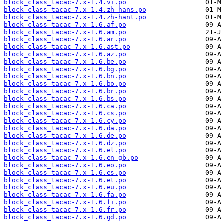
block_class_tacac-7.x-1.4.vi.po
block_class_tacac-7.x-1.4.zh-hans.po
block_class_tacac-7.x-1.4.zh-hant.po
block_class_tacac-7.x-1.6.af.po
block_class_tacac-7.x-1.6.am.po
block_class_tacac-7.x-1.6.ar.po
block_class_tacac-7.x-1.6.ast.po
block_class_tacac-7.x-1.6.az.po
block_class_tacac-7.x-1.6.be.po
block_class_tacac-7.x-1.6.bg.po
block_class_tacac-7.x-1.6.bn.po
block_class_tacac-7.x-1.6.bo.po
block_class_tacac-7.x-1.6.br.po
block_class_tacac-7.x-1.6.bs.po
block_class_tacac-7.x-1.6.ca.po
block_class_tacac-7.x-1.6.cs.po
block_class_tacac-7.x-1.6.cy.po
block_class_tacac-7.x-1.6.da.po
block_class_tacac-7.x-1.6.de.po
block_class_tacac-7.x-1.6.dz.po
block_class_tacac-7.x-1.6.el.po
block_class_tacac-7.x-1.6.en-gb.po
block_class_tacac-7.x-1.6.eo.po
block_class_tacac-7.x-1.6.es.po
block_class_tacac-7.x-1.6.et.po
block_class_tacac-7.x-1.6.eu.po
block_class_tacac-7.x-1.6.fa.po
block_class_tacac-7.x-1.6.fi.po
block_class_tacac-7.x-1.6.fr.po
block_class_tacac-7.x-1.6.gd.po