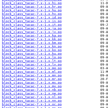
block_class_tacac-7.x-1.x.hi.po
block_class_tacac-7.x-1.x.hr.po
block_class_tacac-7.x-1.x.hu.po
block_class_tacac-7.x-1.x.hy.po
block_class_tacac-7.x-1.x.id.po
block_class_tacac-7.x-1.x.is.po
block_class_tacac-7.x-1.x.it.po
block_class_tacac-7.x-1.x.ja.po
block_class_tacac-7.x-1.x.jv.po
block_class_tacac-7.x-1.x.ka.po
block_class_tacac-7.x-1.x.kk.po
block_class_tacac-7.x-1.x.km.po
block_class_tacac-7.x-1.x.kn.po
block_class_tacac-7.x-1.x.ko.po
block_class_tacac-7.x-1.x.ku.po
block_class_tacac-7.x-1.x.lo.po
block_class_tacac-7.x-1.x.lt.po
block_class_tacac-7.x-1.x.lv.po
block_class_tacac-7.x-1.x.mg.po
block_class_tacac-7.x-1.x.ml.po
block_class_tacac-7.x-1.x.mn.po
block_class_tacac-7.x-1.x.mr.po
block_class_tacac-7.x-1.x.ms.po
block_class_tacac-7.x-1.x.my.po
block_class_tacac-7.x-1.x.nb.po
block_class_tacac-7.x-1.x.ne.po
block_class_tacac-7.x-1.x.nl.po
block_class_tacac-7.x-1.x.nn.po
block_class_tacac-7.x-1.x.oc.po
block_class_tacac-7.x-1.x.os.po