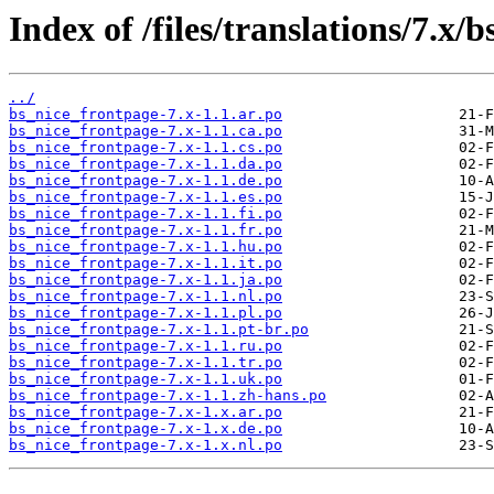
Index of /files/translations/7.x/
../
bs_nice_frontpage-7.x-1.1.ar.po
bs_nice_frontpage-7.x-1.1.ca.po
bs_nice_frontpage-7.x-1.1.cs.po
bs_nice_frontpage-7.x-1.1.da.po
bs_nice_frontpage-7.x-1.1.de.po
bs_nice_frontpage-7.x-1.1.es.po
bs_nice_frontpage-7.x-1.1.fi.po
bs_nice_frontpage-7.x-1.1.fr.po
bs_nice_frontpage-7.x-1.1.hu.po
bs_nice_frontpage-7.x-1.1.it.po
bs_nice_frontpage-7.x-1.1.ja.po
bs_nice_frontpage-7.x-1.1.nl.po
bs_nice_frontpage-7.x-1.1.pl.po
bs_nice_frontpage-7.x-1.1.pt-br.po
bs_nice_frontpage-7.x-1.1.ru.po
bs_nice_frontpage-7.x-1.1.tr.po
bs_nice_frontpage-7.x-1.1.uk.po
bs_nice_frontpage-7.x-1.1.zh-hans.po
bs_nice_frontpage-7.x-1.x.ar.po
bs_nice_frontpage-7.x-1.x.de.po
bs_nice_frontpage-7.x-1.x.nl.po