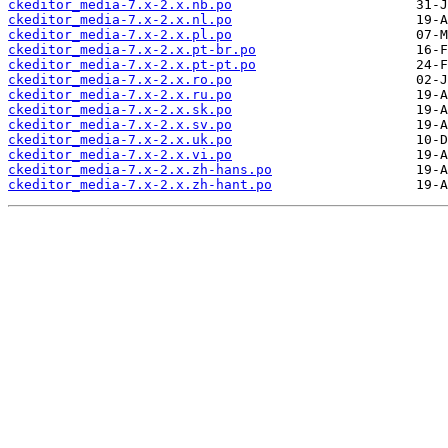
ckeditor_media-7.x-2.x.nb.po
ckeditor_media-7.x-2.x.nl.po
ckeditor_media-7.x-2.x.pl.po
ckeditor_media-7.x-2.x.pt-br.po
ckeditor_media-7.x-2.x.pt-pt.po
ckeditor_media-7.x-2.x.ro.po
ckeditor_media-7.x-2.x.ru.po
ckeditor_media-7.x-2.x.sk.po
ckeditor_media-7.x-2.x.sv.po
ckeditor_media-7.x-2.x.uk.po
ckeditor_media-7.x-2.x.vi.po
ckeditor_media-7.x-2.x.zh-hans.po
ckeditor_media-7.x-2.x.zh-hant.po