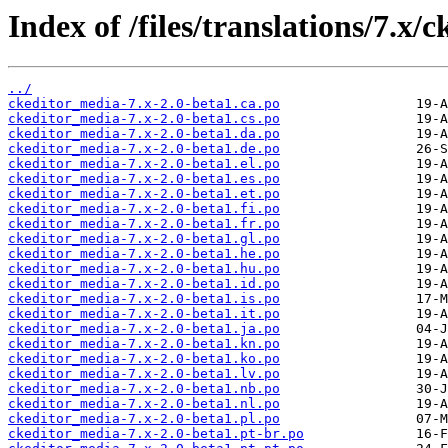
Index of /files/translations/7.x/
../
ckeditor_media-7.x-2.0-beta1.ca.po
ckeditor_media-7.x-2.0-beta1.cs.po
ckeditor_media-7.x-2.0-beta1.da.po
ckeditor_media-7.x-2.0-beta1.de.po
ckeditor_media-7.x-2.0-beta1.el.po
ckeditor_media-7.x-2.0-beta1.es.po
ckeditor_media-7.x-2.0-beta1.et.po
ckeditor_media-7.x-2.0-beta1.fi.po
ckeditor_media-7.x-2.0-beta1.fr.po
ckeditor_media-7.x-2.0-beta1.gl.po
ckeditor_media-7.x-2.0-beta1.he.po
ckeditor_media-7.x-2.0-beta1.hu.po
ckeditor_media-7.x-2.0-beta1.id.po
ckeditor_media-7.x-2.0-beta1.is.po
ckeditor_media-7.x-2.0-beta1.it.po
ckeditor_media-7.x-2.0-beta1.ja.po
ckeditor_media-7.x-2.0-beta1.kn.po
ckeditor_media-7.x-2.0-beta1.ko.po
ckeditor_media-7.x-2.0-beta1.lv.po
ckeditor_media-7.x-2.0-beta1.nb.po
ckeditor_media-7.x-2.0-beta1.nl.po
ckeditor_media-7.x-2.0-beta1.pl.po
ckeditor_media-7.x-2.0-beta1.pt-br.po