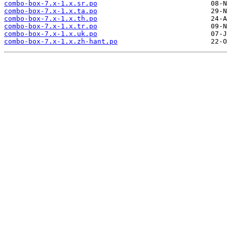
combo-box-7.x-1.x.sr.po
combo-box-7.x-1.x.ta.po
combo-box-7.x-1.x.th.po
combo-box-7.x-1.x.tr.po
combo-box-7.x-1.x.uk.po
combo-box-7.x-1.x.zh-hant.po