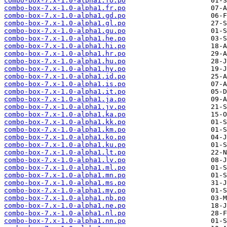
combo-box-7.x-1.0-alpha1.fo.po
combo-box-7.x-1.0-alpha1.fr.po
combo-box-7.x-1.0-alpha1.gd.po
combo-box-7.x-1.0-alpha1.gl.po
combo-box-7.x-1.0-alpha1.gu.po
combo-box-7.x-1.0-alpha1.he.po
combo-box-7.x-1.0-alpha1.hi.po
combo-box-7.x-1.0-alpha1.hr.po
combo-box-7.x-1.0-alpha1.hu.po
combo-box-7.x-1.0-alpha1.hy.po
combo-box-7.x-1.0-alpha1.id.po
combo-box-7.x-1.0-alpha1.is.po
combo-box-7.x-1.0-alpha1.it.po
combo-box-7.x-1.0-alpha1.ja.po
combo-box-7.x-1.0-alpha1.jv.po
combo-box-7.x-1.0-alpha1.ka.po
combo-box-7.x-1.0-alpha1.kk.po
combo-box-7.x-1.0-alpha1.km.po
combo-box-7.x-1.0-alpha1.ko.po
combo-box-7.x-1.0-alpha1.ku.po
combo-box-7.x-1.0-alpha1.lt.po
combo-box-7.x-1.0-alpha1.lv.po
combo-box-7.x-1.0-alpha1.ml.po
combo-box-7.x-1.0-alpha1.mn.po
combo-box-7.x-1.0-alpha1.ms.po
combo-box-7.x-1.0-alpha1.my.po
combo-box-7.x-1.0-alpha1.nb.po
combo-box-7.x-1.0-alpha1.ne.po
combo-box-7.x-1.0-alpha1.nl.po
combo-box-7.x-1.0-alpha1.nn.po