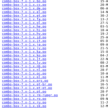
combo-box-7.x-1.x.bo.po
combo-box-7.x-1.x.cs.po
combo-box-7.x-1.x.de.po
combo-box-7.x-1.x.el.po
combo-box-7.x-1.x.et.po
combo-box-7.x-1.x.fa.po
combo-box-7.x-1.x.gl.po
combo-box-7.x-1.x.he.po
combo-box-7.x-1.x.hi.po
combo-box-7.x-1.x.hy.po
combo-box-7.x-1.x.id.po
combo-box-7.x-1.x.it.po
combo-box-7.x-1.x.ja.po
combo-box-7.x-1.x.jv.po
combo-box-7.x-1.x.ka.po
combo-box-7.x-1.x.ko.po
combo-box-7.x-1.x.lt.po
combo-box-7.x-1.x.lv.po
combo-box-7.x-1.x.nb.po
combo-box-7.x-1.x.nl.po
combo-box-7.x-1.x.oc.po
combo-box-7.x-1.x.pl.po
combo-box-7.x-1.x.prs.po
combo-box-7.x-1.x.pt-br.po
combo-box-7.x-1.x.pt-pt.po
combo-box-7.x-1.x.pt.po
combo-box-7.x-1.x.rm-rumgr.po
combo-box-7.x-1.x.ro.po
combo-box-7.x-1.x.ru.po
combo-box-7.x-1.x.sk.po