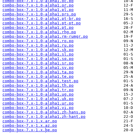
combo-box-7.x-1.0-alpha1.oc.po
combo-box-7.x-1.0-alpha1.or.po
combo-box-7.x-1.0-alpha1.pl.po
combo-box-7.x-1.0-alpha1.prs.po
combo-box-7.x-1.0-alpha1.pt-br.po
combo-box-7.x-1.0-alpha1.pt-pt.po
combo-box-7.x-1.0-alpha1.pt.po
combo-box-7.x-1.0-alpha1.rhg.po
combo-box-7.x-1.0-alpha1.rm-rumgr.po
combo-box-7.x-1.0-alpha1.ro.po
combo-box-7.x-1.0-alpha1.ru.po
combo-box-7.x-1.0-alpha1.sk.po
combo-box-7.x-1.0-alpha1.sl.po
combo-box-7.x-1.0-alpha1.sq.po
combo-box-7.x-1.0-alpha1.sr.po
combo-box-7.x-1.0-alpha1.sv.po
combo-box-7.x-1.0-alpha1.ta.po
combo-box-7.x-1.0-alpha1.te.po
combo-box-7.x-1.0-alpha1.test.po
combo-box-7.x-1.0-alpha1.th.po
combo-box-7.x-1.0-alpha1.tr.po
combo-box-7.x-1.0-alpha1.ug.po
combo-box-7.x-1.0-alpha1.uk.po
combo-box-7.x-1.0-alpha1.ur.po
combo-box-7.x-1.0-alpha1.vi.po
combo-box-7.x-1.0-alpha1.zh-hans.po
combo-box-7.x-1.0-alpha1.zh-hant.po
combo-box-7.x-1.x.ar.po
combo-box-7.x-1.x.az.po
combo-box-7.x-1.x.be.po