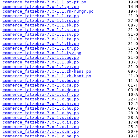
commerce_fatzebra-7.x-1.1.pt-pt.po
commerce_fatzebra-7.x-1.1.pt.po
commerce_fatzebra-7.x-1.1.rm-rumgr.po
commerce_fatzebra-7.x-1.1.ro.po
commerce_fatzebra-7.x-1.1.ru.po
commerce_fatzebra-7.x-1.1.sk.po
commerce_fatzebra-7.x-1.1.sl.po
commerce_fatzebra-7.x-1.1.sv.po
commerce_fatzebra-7.x-1.1.ta.po
commerce_fatzebra-7.x-1.1.th.po
commerce_fatzebra-7.x-1.1.tr.po
commerce_fatzebra-7.x-1.1.tyv.po
commerce_fatzebra-7.x-1.1.ug.po
commerce_fatzebra-7.x-1.1.uk.po
commerce_fatzebra-7.x-1.1.vi.po
commerce_fatzebra-7.x-1.1.zh-hans.po
commerce_fatzebra-7.x-1.1.zh-hant.po
commerce_fatzebra-7.x-1.x.bo.po
commerce_fatzebra-7.x-1.x.ca.po
commerce_fatzebra-7.x-1.x.de.po
commerce_fatzebra-7.x-1.x.fr.po
commerce_fatzebra-7.x-1.x.gu.po
commerce_fatzebra-7.x-1.x.hi.po
commerce_fatzebra-7.x-1.x.hu.po
commerce_fatzebra-7.x-1.x.hy.po
commerce_fatzebra-7.x-1.x.id.po
commerce_fatzebra-7.x-1.x.is.po
commerce_fatzebra-7.x-1.x.lt.po
commerce_fatzebra-7.x-1.x.mr.po
commerce_fatzebra-7.x-1.x.ne.po