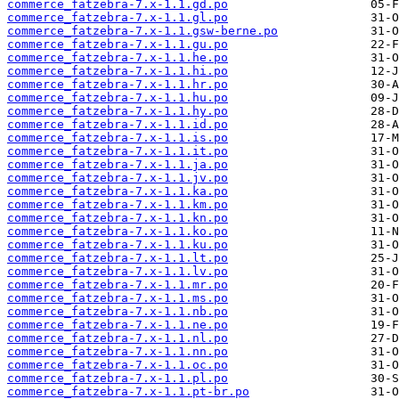
commerce_fatzebra-7.x-1.1.gd.po
commerce_fatzebra-7.x-1.1.gl.po
commerce_fatzebra-7.x-1.1.gsw-berne.po
commerce_fatzebra-7.x-1.1.gu.po
commerce_fatzebra-7.x-1.1.he.po
commerce_fatzebra-7.x-1.1.hi.po
commerce_fatzebra-7.x-1.1.hr.po
commerce_fatzebra-7.x-1.1.hu.po
commerce_fatzebra-7.x-1.1.hy.po
commerce_fatzebra-7.x-1.1.id.po
commerce_fatzebra-7.x-1.1.is.po
commerce_fatzebra-7.x-1.1.it.po
commerce_fatzebra-7.x-1.1.ja.po
commerce_fatzebra-7.x-1.1.jv.po
commerce_fatzebra-7.x-1.1.ka.po
commerce_fatzebra-7.x-1.1.km.po
commerce_fatzebra-7.x-1.1.kn.po
commerce_fatzebra-7.x-1.1.ko.po
commerce_fatzebra-7.x-1.1.ku.po
commerce_fatzebra-7.x-1.1.lt.po
commerce_fatzebra-7.x-1.1.lv.po
commerce_fatzebra-7.x-1.1.mr.po
commerce_fatzebra-7.x-1.1.ms.po
commerce_fatzebra-7.x-1.1.nb.po
commerce_fatzebra-7.x-1.1.ne.po
commerce_fatzebra-7.x-1.1.nl.po
commerce_fatzebra-7.x-1.1.nn.po
commerce_fatzebra-7.x-1.1.oc.po
commerce_fatzebra-7.x-1.1.pl.po
commerce_fatzebra-7.x-1.1.pt-br.po