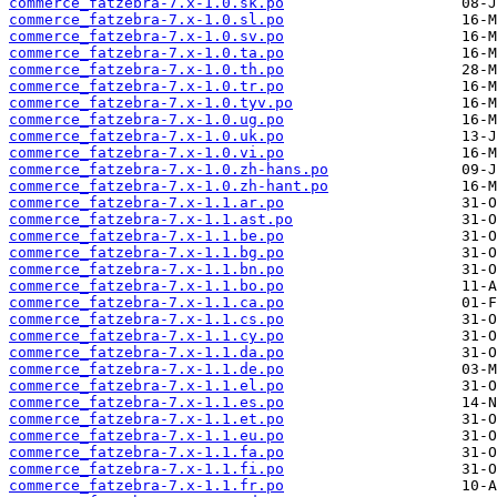
commerce_fatzebra-7.x-1.0.sk.po
commerce_fatzebra-7.x-1.0.sl.po
commerce_fatzebra-7.x-1.0.sv.po
commerce_fatzebra-7.x-1.0.ta.po
commerce_fatzebra-7.x-1.0.th.po
commerce_fatzebra-7.x-1.0.tr.po
commerce_fatzebra-7.x-1.0.tyv.po
commerce_fatzebra-7.x-1.0.ug.po
commerce_fatzebra-7.x-1.0.uk.po
commerce_fatzebra-7.x-1.0.vi.po
commerce_fatzebra-7.x-1.0.zh-hans.po
commerce_fatzebra-7.x-1.0.zh-hant.po
commerce_fatzebra-7.x-1.1.ar.po
commerce_fatzebra-7.x-1.1.ast.po
commerce_fatzebra-7.x-1.1.be.po
commerce_fatzebra-7.x-1.1.bg.po
commerce_fatzebra-7.x-1.1.bn.po
commerce_fatzebra-7.x-1.1.bo.po
commerce_fatzebra-7.x-1.1.ca.po
commerce_fatzebra-7.x-1.1.cs.po
commerce_fatzebra-7.x-1.1.cy.po
commerce_fatzebra-7.x-1.1.da.po
commerce_fatzebra-7.x-1.1.de.po
commerce_fatzebra-7.x-1.1.el.po
commerce_fatzebra-7.x-1.1.es.po
commerce_fatzebra-7.x-1.1.et.po
commerce_fatzebra-7.x-1.1.eu.po
commerce_fatzebra-7.x-1.1.fa.po
commerce_fatzebra-7.x-1.1.fi.po
commerce_fatzebra-7.x-1.1.fr.po