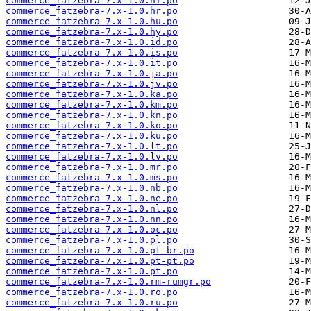
commerce_fatzebra-7.x-1.0.hi.po
commerce_fatzebra-7.x-1.0.hr.po
commerce_fatzebra-7.x-1.0.hu.po
commerce_fatzebra-7.x-1.0.hy.po
commerce_fatzebra-7.x-1.0.id.po
commerce_fatzebra-7.x-1.0.is.po
commerce_fatzebra-7.x-1.0.it.po
commerce_fatzebra-7.x-1.0.ja.po
commerce_fatzebra-7.x-1.0.jv.po
commerce_fatzebra-7.x-1.0.ka.po
commerce_fatzebra-7.x-1.0.km.po
commerce_fatzebra-7.x-1.0.kn.po
commerce_fatzebra-7.x-1.0.ko.po
commerce_fatzebra-7.x-1.0.ku.po
commerce_fatzebra-7.x-1.0.lt.po
commerce_fatzebra-7.x-1.0.lv.po
commerce_fatzebra-7.x-1.0.mr.po
commerce_fatzebra-7.x-1.0.ms.po
commerce_fatzebra-7.x-1.0.nb.po
commerce_fatzebra-7.x-1.0.ne.po
commerce_fatzebra-7.x-1.0.nl.po
commerce_fatzebra-7.x-1.0.nn.po
commerce_fatzebra-7.x-1.0.oc.po
commerce_fatzebra-7.x-1.0.pl.po
commerce_fatzebra-7.x-1.0.pt-br.po
commerce_fatzebra-7.x-1.0.pt-pt.po
commerce_fatzebra-7.x-1.0.pt.po
commerce_fatzebra-7.x-1.0.rm-rumgr.po
commerce_fatzebra-7.x-1.0.ro.po
commerce_fatzebra-7.x-1.0.ru.po