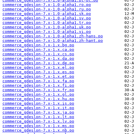
commerce_gdeslon-7.x-1.0-alpha1.pt-pt.po
commerce_gdeslon-7.x-1.0-alpha1.ro.po
commerce_gdeslon-7.x-1.0-alpha1.ru.po
commerce_gdeslon-7.x-1.0-alpha1.sk.po
commerce_gdeslon-7.x-1.0-alpha1.sv.po
commerce_gdeslon-7.x-1.0-alpha1.tr.po
commerce_gdeslon-7.x-1.0-alpha1.uk.po
commerce_gdeslon-7.x-1.0-alpha1.vi.po
commerce_gdeslon-7.x-1.0-alpha1.zh-hans.po
commerce_gdeslon-7.x-1.0-alpha1.zh-hant.po
commerce_gdeslon-7.x-1.x.bg.po
commerce_gdeslon-7.x-1.x.ca.po
commerce_gdeslon-7.x-1.x.cs.po
commerce_gdeslon-7.x-1.x.da.po
commerce_gdeslon-7.x-1.x.de.po
commerce_gdeslon-7.x-1.x.el.po
commerce_gdeslon-7.x-1.x.es.po
commerce_gdeslon-7.x-1.x.et.po
commerce_gdeslon-7.x-1.x.fa.po
commerce_gdeslon-7.x-1.x.fi.po
commerce_gdeslon-7.x-1.x.fr.po
commerce_gdeslon-7.x-1.x.gl.po
commerce_gdeslon-7.x-1.x.hu.po
commerce_gdeslon-7.x-1.x.is.po
commerce_gdeslon-7.x-1.x.it.po
commerce_gdeslon-7.x-1.x.ja.po
commerce_gdeslon-7.x-1.x.lt.po
commerce_gdeslon-7.x-1.x.lv.po
commerce_gdeslon-7.x-1.x.ms.po
commerce_gdeslon-7.x-1.x.nb.po