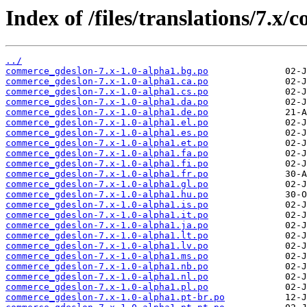
Index of /files/translations/7.x
../
commerce_gdeslon-7.x-1.0-alpha1.bg.po
commerce_gdeslon-7.x-1.0-alpha1.ca.po
commerce_gdeslon-7.x-1.0-alpha1.cs.po
commerce_gdeslon-7.x-1.0-alpha1.da.po
commerce_gdeslon-7.x-1.0-alpha1.de.po
commerce_gdeslon-7.x-1.0-alpha1.el.po
commerce_gdeslon-7.x-1.0-alpha1.es.po
commerce_gdeslon-7.x-1.0-alpha1.et.po
commerce_gdeslon-7.x-1.0-alpha1.fa.po
commerce_gdeslon-7.x-1.0-alpha1.fi.po
commerce_gdeslon-7.x-1.0-alpha1.fr.po
commerce_gdeslon-7.x-1.0-alpha1.gl.po
commerce_gdeslon-7.x-1.0-alpha1.hu.po
commerce_gdeslon-7.x-1.0-alpha1.is.po
commerce_gdeslon-7.x-1.0-alpha1.it.po
commerce_gdeslon-7.x-1.0-alpha1.ja.po
commerce_gdeslon-7.x-1.0-alpha1.lt.po
commerce_gdeslon-7.x-1.0-alpha1.lv.po
commerce_gdeslon-7.x-1.0-alpha1.ms.po
commerce_gdeslon-7.x-1.0-alpha1.nb.po
commerce_gdeslon-7.x-1.0-alpha1.nl.po
commerce_gdeslon-7.x-1.0-alpha1.pl.po
commerce_gdeslon-7.x-1.0-alpha1.pt-br.po