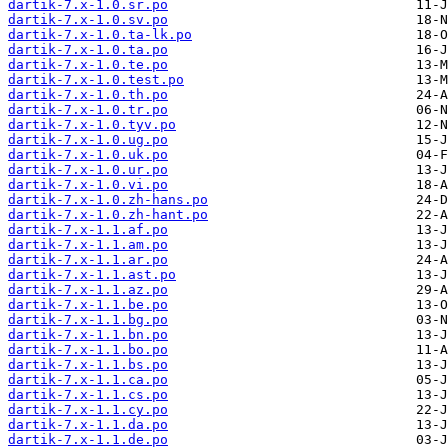
dartik-7.x-1.0.sr.po
dartik-7.x-1.0.sv.po
dartik-7.x-1.0.ta-lk.po
dartik-7.x-1.0.ta.po
dartik-7.x-1.0.te.po
dartik-7.x-1.0.test.po
dartik-7.x-1.0.th.po
dartik-7.x-1.0.tr.po
dartik-7.x-1.0.tyv.po
dartik-7.x-1.0.ug.po
dartik-7.x-1.0.uk.po
dartik-7.x-1.0.ur.po
dartik-7.x-1.0.vi.po
dartik-7.x-1.0.zh-hans.po
dartik-7.x-1.0.zh-hant.po
dartik-7.x-1.1.af.po
dartik-7.x-1.1.am.po
dartik-7.x-1.1.ar.po
dartik-7.x-1.1.ast.po
dartik-7.x-1.1.az.po
dartik-7.x-1.1.be.po
dartik-7.x-1.1.bg.po
dartik-7.x-1.1.bn.po
dartik-7.x-1.1.bo.po
dartik-7.x-1.1.bs.po
dartik-7.x-1.1.ca.po
dartik-7.x-1.1.cs.po
dartik-7.x-1.1.cy.po
dartik-7.x-1.1.da.po
dartik-7.x-1.1.de.po