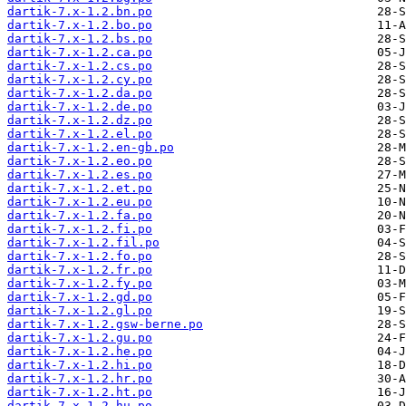
dartik-7.x-1.2.bn.po
dartik-7.x-1.2.bo.po
dartik-7.x-1.2.bs.po
dartik-7.x-1.2.ca.po
dartik-7.x-1.2.cs.po
dartik-7.x-1.2.cy.po
dartik-7.x-1.2.da.po
dartik-7.x-1.2.de.po
dartik-7.x-1.2.dz.po
dartik-7.x-1.2.el.po
dartik-7.x-1.2.en-gb.po
dartik-7.x-1.2.eo.po
dartik-7.x-1.2.es.po
dartik-7.x-1.2.et.po
dartik-7.x-1.2.eu.po
dartik-7.x-1.2.fa.po
dartik-7.x-1.2.fi.po
dartik-7.x-1.2.fil.po
dartik-7.x-1.2.fo.po
dartik-7.x-1.2.fr.po
dartik-7.x-1.2.fy.po
dartik-7.x-1.2.gd.po
dartik-7.x-1.2.gl.po
dartik-7.x-1.2.gsw-berne.po
dartik-7.x-1.2.gu.po
dartik-7.x-1.2.he.po
dartik-7.x-1.2.hi.po
dartik-7.x-1.2.hr.po
dartik-7.x-1.2.ht.po
dartik-7.x-1.2.hu.po