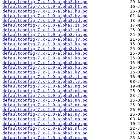
defaultconfig-7.x-1.0-alpha3.hr.po
defaultconfig-7.x-1.0-alpha3.ht.po
defaultconfig-7.x-1.0-alpha3.hu.po
defaultconfig-7.x-1.0-alpha3.hy.po
defaultconfig-7.x-1.0-alpha3.id.po
defaultconfig-7.x-1.0-alpha3.is.po
defaultconfig-7.x-1.0-alpha3.it.po
defaultconfig-7.x-1.0-alpha3.ja.po
defaultconfig-7.x-1.0-alpha3.jv.po
defaultconfig-7.x-1.0-alpha3.ka.po
defaultconfig-7.x-1.0-alpha3.kk.po
defaultconfig-7.x-1.0-alpha3.km.po
defaultconfig-7.x-1.0-alpha3.kn.po
defaultconfig-7.x-1.0-alpha3.ko.po
defaultconfig-7.x-1.0-alpha3.ku.po
defaultconfig-7.x-1.0-alpha3.ky.po
defaultconfig-7.x-1.0-alpha3.lt.po
defaultconfig-7.x-1.0-alpha3.lv.po
defaultconfig-7.x-1.0-alpha3.mg.po
defaultconfig-7.x-1.0-alpha3.mk.po
defaultconfig-7.x-1.0-alpha3.ml.po
defaultconfig-7.x-1.0-alpha3.mn.po
defaultconfig-7.x-1.0-alpha3.mr.po
defaultconfig-7.x-1.0-alpha3.ms.po
defaultconfig-7.x-1.0-alpha3.my.po
defaultconfig-7.x-1.0-alpha3.nb.po
defaultconfig-7.x-1.0-alpha3.ne.po
defaultconfig-7.x-1.0-alpha3.nl.po
defaultconfig-7.x-1.0-alpha3.nn.po
defaultconfig-7.x-1.0-alpha3.oc.po