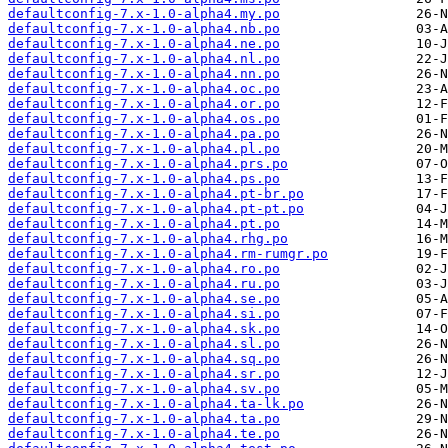
defaultconfig-7.x-1.0-alpha4.my.po
defaultconfig-7.x-1.0-alpha4.nb.po
defaultconfig-7.x-1.0-alpha4.ne.po
defaultconfig-7.x-1.0-alpha4.nl.po
defaultconfig-7.x-1.0-alpha4.nn.po
defaultconfig-7.x-1.0-alpha4.oc.po
defaultconfig-7.x-1.0-alpha4.or.po
defaultconfig-7.x-1.0-alpha4.os.po
defaultconfig-7.x-1.0-alpha4.pa.po
defaultconfig-7.x-1.0-alpha4.pl.po
defaultconfig-7.x-1.0-alpha4.prs.po
defaultconfig-7.x-1.0-alpha4.ps.po
defaultconfig-7.x-1.0-alpha4.pt-br.po
defaultconfig-7.x-1.0-alpha4.pt-pt.po
defaultconfig-7.x-1.0-alpha4.pt.po
defaultconfig-7.x-1.0-alpha4.rhg.po
defaultconfig-7.x-1.0-alpha4.rm-rumgr.po
defaultconfig-7.x-1.0-alpha4.ro.po
defaultconfig-7.x-1.0-alpha4.ru.po
defaultconfig-7.x-1.0-alpha4.se.po
defaultconfig-7.x-1.0-alpha4.si.po
defaultconfig-7.x-1.0-alpha4.sk.po
defaultconfig-7.x-1.0-alpha4.sl.po
defaultconfig-7.x-1.0-alpha4.sq.po
defaultconfig-7.x-1.0-alpha4.sr.po
defaultconfig-7.x-1.0-alpha4.sv.po
defaultconfig-7.x-1.0-alpha4.ta-lk.po
defaultconfig-7.x-1.0-alpha4.ta.po
defaultconfig-7.x-1.0-alpha4.te.po