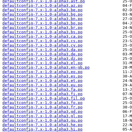
defaultconfig-7.x-1.0-alpha3.ast.po
defaultconfig-7.x-1.0-alpha3.az.po
defaultconfig-7.x-1.0-alpha3.be.po
defaultconfig-7.x-1.0-alpha3.bg.po
defaultconfig-7.x-1.0-alpha3.bn.po
defaultconfig-7.x-1.0-alpha3.bo.po
defaultconfig-7.x-1.0-alpha3.br.po
defaultconfig-7.x-1.0-alpha3.bs.po
defaultconfig-7.x-1.0-alpha3.ca.po
defaultconfig-7.x-1.0-alpha3.cs.po
defaultconfig-7.x-1.0-alpha3.cy.po
defaultconfig-7.x-1.0-alpha3.da.po
defaultconfig-7.x-1.0-alpha3.de.po
defaultconfig-7.x-1.0-alpha3.dz.po
defaultconfig-7.x-1.0-alpha3.el.po
defaultconfig-7.x-1.0-alpha3.en-gb.po
defaultconfig-7.x-1.0-alpha3.eo.po
defaultconfig-7.x-1.0-alpha3.es.po
defaultconfig-7.x-1.0-alpha3.et.po
defaultconfig-7.x-1.0-alpha3.eu.po
defaultconfig-7.x-1.0-alpha3.fa.po
defaultconfig-7.x-1.0-alpha3.fi.po
defaultconfig-7.x-1.0-alpha3.fil.po
defaultconfig-7.x-1.0-alpha3.fo.po
defaultconfig-7.x-1.0-alpha3.fr.po
defaultconfig-7.x-1.0-alpha3.gd.po
defaultconfig-7.x-1.0-alpha3.gl.po
defaultconfig-7.x-1.0-alpha3.gu.po
defaultconfig-7.x-1.0-alpha3.he.po
defaultconfig-7.x-1.0-alpha3.hi.po