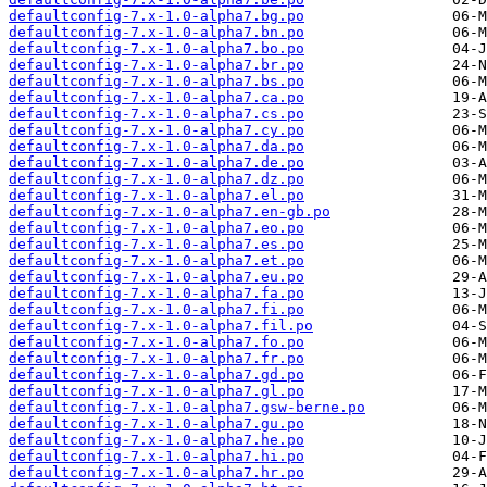
defaultconfig-7.x-1.0-alpha7.bg.po
defaultconfig-7.x-1.0-alpha7.bn.po
defaultconfig-7.x-1.0-alpha7.bo.po
defaultconfig-7.x-1.0-alpha7.br.po
defaultconfig-7.x-1.0-alpha7.bs.po
defaultconfig-7.x-1.0-alpha7.ca.po
defaultconfig-7.x-1.0-alpha7.cs.po
defaultconfig-7.x-1.0-alpha7.cy.po
defaultconfig-7.x-1.0-alpha7.da.po
defaultconfig-7.x-1.0-alpha7.de.po
defaultconfig-7.x-1.0-alpha7.dz.po
defaultconfig-7.x-1.0-alpha7.el.po
defaultconfig-7.x-1.0-alpha7.en-gb.po
defaultconfig-7.x-1.0-alpha7.eo.po
defaultconfig-7.x-1.0-alpha7.es.po
defaultconfig-7.x-1.0-alpha7.et.po
defaultconfig-7.x-1.0-alpha7.eu.po
defaultconfig-7.x-1.0-alpha7.fa.po
defaultconfig-7.x-1.0-alpha7.fi.po
defaultconfig-7.x-1.0-alpha7.fil.po
defaultconfig-7.x-1.0-alpha7.fo.po
defaultconfig-7.x-1.0-alpha7.fr.po
defaultconfig-7.x-1.0-alpha7.gd.po
defaultconfig-7.x-1.0-alpha7.gl.po
defaultconfig-7.x-1.0-alpha7.gsw-berne.po
defaultconfig-7.x-1.0-alpha7.gu.po
defaultconfig-7.x-1.0-alpha7.he.po
defaultconfig-7.x-1.0-alpha7.hi.po
defaultconfig-7.x-1.0-alpha7.hr.po