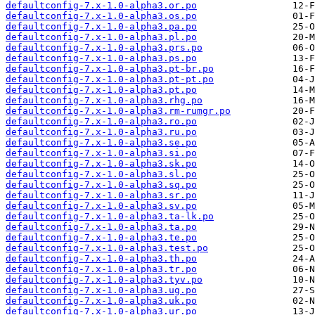
defaultconfig-7.x-1.0-alpha3.or.po
defaultconfig-7.x-1.0-alpha3.os.po
defaultconfig-7.x-1.0-alpha3.pa.po
defaultconfig-7.x-1.0-alpha3.pl.po
defaultconfig-7.x-1.0-alpha3.prs.po
defaultconfig-7.x-1.0-alpha3.ps.po
defaultconfig-7.x-1.0-alpha3.pt-br.po
defaultconfig-7.x-1.0-alpha3.pt-pt.po
defaultconfig-7.x-1.0-alpha3.pt.po
defaultconfig-7.x-1.0-alpha3.rhg.po
defaultconfig-7.x-1.0-alpha3.rm-rumgr.po
defaultconfig-7.x-1.0-alpha3.ro.po
defaultconfig-7.x-1.0-alpha3.ru.po
defaultconfig-7.x-1.0-alpha3.se.po
defaultconfig-7.x-1.0-alpha3.si.po
defaultconfig-7.x-1.0-alpha3.sk.po
defaultconfig-7.x-1.0-alpha3.sl.po
defaultconfig-7.x-1.0-alpha3.sq.po
defaultconfig-7.x-1.0-alpha3.sr.po
defaultconfig-7.x-1.0-alpha3.sv.po
defaultconfig-7.x-1.0-alpha3.ta-lk.po
defaultconfig-7.x-1.0-alpha3.ta.po
defaultconfig-7.x-1.0-alpha3.te.po
defaultconfig-7.x-1.0-alpha3.test.po
defaultconfig-7.x-1.0-alpha3.th.po
defaultconfig-7.x-1.0-alpha3.tr.po
defaultconfig-7.x-1.0-alpha3.tyv.po
defaultconfig-7.x-1.0-alpha3.ug.po
defaultconfig-7.x-1.0-alpha3.uk.po
defaultconfig-7.x-1.0-alpha3.ur.po