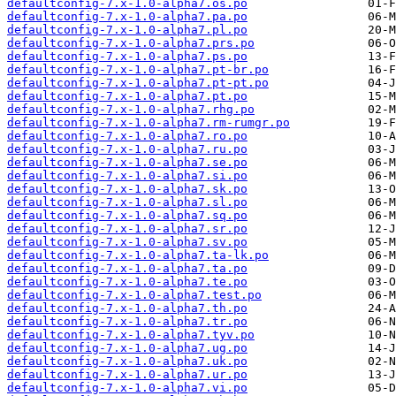
defaultconfig-7.x-1.0-alpha7.os.po
defaultconfig-7.x-1.0-alpha7.pa.po
defaultconfig-7.x-1.0-alpha7.pl.po
defaultconfig-7.x-1.0-alpha7.prs.po
defaultconfig-7.x-1.0-alpha7.ps.po
defaultconfig-7.x-1.0-alpha7.pt-br.po
defaultconfig-7.x-1.0-alpha7.pt-pt.po
defaultconfig-7.x-1.0-alpha7.pt.po
defaultconfig-7.x-1.0-alpha7.rhg.po
defaultconfig-7.x-1.0-alpha7.rm-rumgr.po
defaultconfig-7.x-1.0-alpha7.ro.po
defaultconfig-7.x-1.0-alpha7.ru.po
defaultconfig-7.x-1.0-alpha7.se.po
defaultconfig-7.x-1.0-alpha7.si.po
defaultconfig-7.x-1.0-alpha7.sk.po
defaultconfig-7.x-1.0-alpha7.sl.po
defaultconfig-7.x-1.0-alpha7.sq.po
defaultconfig-7.x-1.0-alpha7.sr.po
defaultconfig-7.x-1.0-alpha7.sv.po
defaultconfig-7.x-1.0-alpha7.ta-lk.po
defaultconfig-7.x-1.0-alpha7.ta.po
defaultconfig-7.x-1.0-alpha7.te.po
defaultconfig-7.x-1.0-alpha7.test.po
defaultconfig-7.x-1.0-alpha7.th.po
defaultconfig-7.x-1.0-alpha7.tr.po
defaultconfig-7.x-1.0-alpha7.tyv.po
defaultconfig-7.x-1.0-alpha7.ug.po
defaultconfig-7.x-1.0-alpha7.uk.po
defaultconfig-7.x-1.0-alpha7.ur.po
defaultconfig-7.x-1.0-alpha7.vi.po