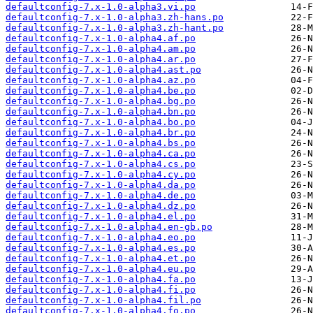
defaultconfig-7.x-1.0-alpha3.vi.po
defaultconfig-7.x-1.0-alpha3.zh-hans.po
defaultconfig-7.x-1.0-alpha3.zh-hant.po
defaultconfig-7.x-1.0-alpha4.af.po
defaultconfig-7.x-1.0-alpha4.am.po
defaultconfig-7.x-1.0-alpha4.ar.po
defaultconfig-7.x-1.0-alpha4.ast.po
defaultconfig-7.x-1.0-alpha4.az.po
defaultconfig-7.x-1.0-alpha4.be.po
defaultconfig-7.x-1.0-alpha4.bg.po
defaultconfig-7.x-1.0-alpha4.bn.po
defaultconfig-7.x-1.0-alpha4.bo.po
defaultconfig-7.x-1.0-alpha4.br.po
defaultconfig-7.x-1.0-alpha4.bs.po
defaultconfig-7.x-1.0-alpha4.ca.po
defaultconfig-7.x-1.0-alpha4.cs.po
defaultconfig-7.x-1.0-alpha4.cy.po
defaultconfig-7.x-1.0-alpha4.da.po
defaultconfig-7.x-1.0-alpha4.de.po
defaultconfig-7.x-1.0-alpha4.dz.po
defaultconfig-7.x-1.0-alpha4.el.po
defaultconfig-7.x-1.0-alpha4.en-gb.po
defaultconfig-7.x-1.0-alpha4.eo.po
defaultconfig-7.x-1.0-alpha4.es.po
defaultconfig-7.x-1.0-alpha4.et.po
defaultconfig-7.x-1.0-alpha4.eu.po
defaultconfig-7.x-1.0-alpha4.fa.po
defaultconfig-7.x-1.0-alpha4.fi.po
defaultconfig-7.x-1.0-alpha4.fil.po
defaultconfig-7.x-1.0-alpha4.fo.po