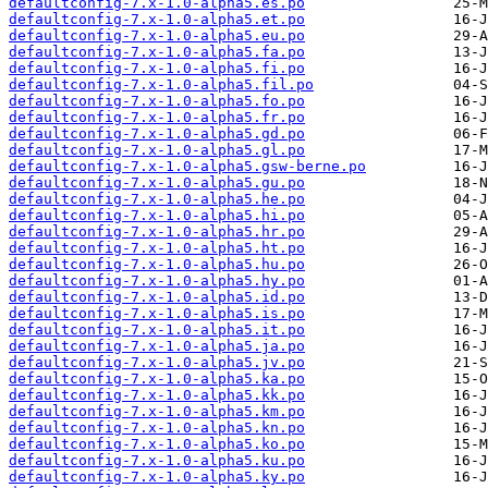
defaultconfig-7.x-1.0-alpha5.es.po
defaultconfig-7.x-1.0-alpha5.et.po
defaultconfig-7.x-1.0-alpha5.eu.po
defaultconfig-7.x-1.0-alpha5.fa.po
defaultconfig-7.x-1.0-alpha5.fi.po
defaultconfig-7.x-1.0-alpha5.fil.po
defaultconfig-7.x-1.0-alpha5.fo.po
defaultconfig-7.x-1.0-alpha5.fr.po
defaultconfig-7.x-1.0-alpha5.gd.po
defaultconfig-7.x-1.0-alpha5.gl.po
defaultconfig-7.x-1.0-alpha5.gsw-berne.po
defaultconfig-7.x-1.0-alpha5.gu.po
defaultconfig-7.x-1.0-alpha5.he.po
defaultconfig-7.x-1.0-alpha5.hi.po
defaultconfig-7.x-1.0-alpha5.hr.po
defaultconfig-7.x-1.0-alpha5.ht.po
defaultconfig-7.x-1.0-alpha5.hu.po
defaultconfig-7.x-1.0-alpha5.hy.po
defaultconfig-7.x-1.0-alpha5.id.po
defaultconfig-7.x-1.0-alpha5.is.po
defaultconfig-7.x-1.0-alpha5.it.po
defaultconfig-7.x-1.0-alpha5.ja.po
defaultconfig-7.x-1.0-alpha5.jv.po
defaultconfig-7.x-1.0-alpha5.ka.po
defaultconfig-7.x-1.0-alpha5.kk.po
defaultconfig-7.x-1.0-alpha5.km.po
defaultconfig-7.x-1.0-alpha5.kn.po
defaultconfig-7.x-1.0-alpha5.ko.po
defaultconfig-7.x-1.0-alpha5.ku.po
defaultconfig-7.x-1.0-alpha5.ky.po