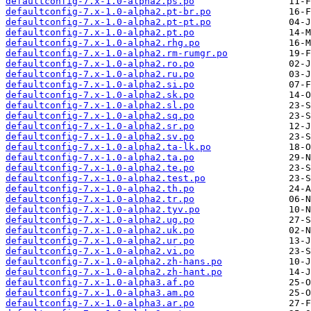
defaultconfig-7.x-1.0-alpha2.ps.po
defaultconfig-7.x-1.0-alpha2.pt-br.po
defaultconfig-7.x-1.0-alpha2.pt-pt.po
defaultconfig-7.x-1.0-alpha2.pt.po
defaultconfig-7.x-1.0-alpha2.rhg.po
defaultconfig-7.x-1.0-alpha2.rm-rumgr.po
defaultconfig-7.x-1.0-alpha2.ro.po
defaultconfig-7.x-1.0-alpha2.ru.po
defaultconfig-7.x-1.0-alpha2.si.po
defaultconfig-7.x-1.0-alpha2.sk.po
defaultconfig-7.x-1.0-alpha2.sl.po
defaultconfig-7.x-1.0-alpha2.sq.po
defaultconfig-7.x-1.0-alpha2.sr.po
defaultconfig-7.x-1.0-alpha2.sv.po
defaultconfig-7.x-1.0-alpha2.ta-lk.po
defaultconfig-7.x-1.0-alpha2.ta.po
defaultconfig-7.x-1.0-alpha2.te.po
defaultconfig-7.x-1.0-alpha2.test.po
defaultconfig-7.x-1.0-alpha2.th.po
defaultconfig-7.x-1.0-alpha2.tr.po
defaultconfig-7.x-1.0-alpha2.tyv.po
defaultconfig-7.x-1.0-alpha2.ug.po
defaultconfig-7.x-1.0-alpha2.uk.po
defaultconfig-7.x-1.0-alpha2.ur.po
defaultconfig-7.x-1.0-alpha2.vi.po
defaultconfig-7.x-1.0-alpha2.zh-hans.po
defaultconfig-7.x-1.0-alpha2.zh-hant.po
defaultconfig-7.x-1.0-alpha3.af.po
defaultconfig-7.x-1.0-alpha3.am.po
defaultconfig-7.x-1.0-alpha3.ar.po