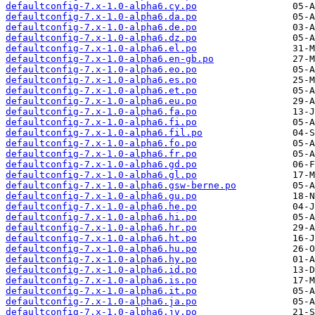
defaultconfig-7.x-1.0-alpha6.cy.po
defaultconfig-7.x-1.0-alpha6.da.po
defaultconfig-7.x-1.0-alpha6.de.po
defaultconfig-7.x-1.0-alpha6.dz.po
defaultconfig-7.x-1.0-alpha6.el.po
defaultconfig-7.x-1.0-alpha6.en-gb.po
defaultconfig-7.x-1.0-alpha6.eo.po
defaultconfig-7.x-1.0-alpha6.es.po
defaultconfig-7.x-1.0-alpha6.et.po
defaultconfig-7.x-1.0-alpha6.eu.po
defaultconfig-7.x-1.0-alpha6.fa.po
defaultconfig-7.x-1.0-alpha6.fi.po
defaultconfig-7.x-1.0-alpha6.fil.po
defaultconfig-7.x-1.0-alpha6.fo.po
defaultconfig-7.x-1.0-alpha6.fr.po
defaultconfig-7.x-1.0-alpha6.gd.po
defaultconfig-7.x-1.0-alpha6.gl.po
defaultconfig-7.x-1.0-alpha6.gsw-berne.po
defaultconfig-7.x-1.0-alpha6.gu.po
defaultconfig-7.x-1.0-alpha6.he.po
defaultconfig-7.x-1.0-alpha6.hi.po
defaultconfig-7.x-1.0-alpha6.hr.po
defaultconfig-7.x-1.0-alpha6.ht.po
defaultconfig-7.x-1.0-alpha6.hu.po
defaultconfig-7.x-1.0-alpha6.hy.po
defaultconfig-7.x-1.0-alpha6.id.po
defaultconfig-7.x-1.0-alpha6.is.po
defaultconfig-7.x-1.0-alpha6.it.po
defaultconfig-7.x-1.0-alpha6.ja.po
defaultconfig-7.x-1.0-alpha6.jv.po