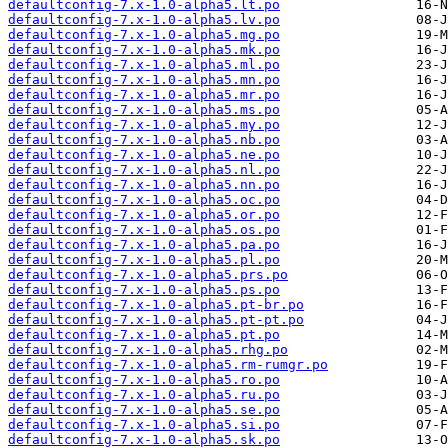
defaultconfig-7.x-1.0-alpha5.lt.po
defaultconfig-7.x-1.0-alpha5.lv.po
defaultconfig-7.x-1.0-alpha5.mg.po
defaultconfig-7.x-1.0-alpha5.mk.po
defaultconfig-7.x-1.0-alpha5.ml.po
defaultconfig-7.x-1.0-alpha5.mn.po
defaultconfig-7.x-1.0-alpha5.mr.po
defaultconfig-7.x-1.0-alpha5.ms.po
defaultconfig-7.x-1.0-alpha5.my.po
defaultconfig-7.x-1.0-alpha5.nb.po
defaultconfig-7.x-1.0-alpha5.ne.po
defaultconfig-7.x-1.0-alpha5.nl.po
defaultconfig-7.x-1.0-alpha5.nn.po
defaultconfig-7.x-1.0-alpha5.oc.po
defaultconfig-7.x-1.0-alpha5.or.po
defaultconfig-7.x-1.0-alpha5.os.po
defaultconfig-7.x-1.0-alpha5.pa.po
defaultconfig-7.x-1.0-alpha5.pl.po
defaultconfig-7.x-1.0-alpha5.prs.po
defaultconfig-7.x-1.0-alpha5.ps.po
defaultconfig-7.x-1.0-alpha5.pt-br.po
defaultconfig-7.x-1.0-alpha5.pt-pt.po
defaultconfig-7.x-1.0-alpha5.pt.po
defaultconfig-7.x-1.0-alpha5.rhg.po
defaultconfig-7.x-1.0-alpha5.rm-rumgr.po
defaultconfig-7.x-1.0-alpha5.ro.po
defaultconfig-7.x-1.0-alpha5.ru.po
defaultconfig-7.x-1.0-alpha5.se.po
defaultconfig-7.x-1.0-alpha5.si.po
defaultconfig-7.x-1.0-alpha5.sk.po