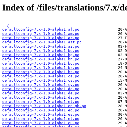
Index of /files/translations/7.x/d
../
defaultconfig-7.x-1.0-alpha1.af.po
defaultconfig-7.x-1.0-alpha1.am.po
defaultconfig-7.x-1.0-alpha1.ar.po
defaultconfig-7.x-1.0-alpha1.ast.po
defaultconfig-7.x-1.0-alpha1.az.po
defaultconfig-7.x-1.0-alpha1.be.po
defaultconfig-7.x-1.0-alpha1.bg.po
defaultconfig-7.x-1.0-alpha1.bn.po
defaultconfig-7.x-1.0-alpha1.bo.po
defaultconfig-7.x-1.0-alpha1.br.po
defaultconfig-7.x-1.0-alpha1.bs.po
defaultconfig-7.x-1.0-alpha1.ca.po
defaultconfig-7.x-1.0-alpha1.cs.po
defaultconfig-7.x-1.0-alpha1.cy.po
defaultconfig-7.x-1.0-alpha1.da.po
defaultconfig-7.x-1.0-alpha1.de.po
defaultconfig-7.x-1.0-alpha1.dz.po
defaultconfig-7.x-1.0-alpha1.el.po
defaultconfig-7.x-1.0-alpha1.en-gb.po
defaultconfig-7.x-1.0-alpha1.eo.po
defaultconfig-7.x-1.0-alpha1.es.po
defaultconfig-7.x-1.0-alpha1.et.po
defaultconfig-7.x-1.0-alpha1.eu.po