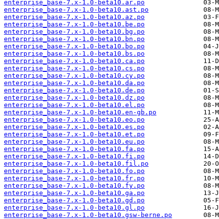
enterprise_base-7.x-1.0-beta10.ar.po
enterprise_base-7.x-1.0-beta10.ast.po
enterprise_base-7.x-1.0-beta10.az.po
enterprise_base-7.x-1.0-beta10.be.po
enterprise_base-7.x-1.0-beta10.bg.po
enterprise_base-7.x-1.0-beta10.bn.po
enterprise_base-7.x-1.0-beta10.bo.po
enterprise_base-7.x-1.0-beta10.bs.po
enterprise_base-7.x-1.0-beta10.ca.po
enterprise_base-7.x-1.0-beta10.cs.po
enterprise_base-7.x-1.0-beta10.cy.po
enterprise_base-7.x-1.0-beta10.da.po
enterprise_base-7.x-1.0-beta10.de.po
enterprise_base-7.x-1.0-beta10.dz.po
enterprise_base-7.x-1.0-beta10.el.po
enterprise_base-7.x-1.0-beta10.en-gb.po
enterprise_base-7.x-1.0-beta10.eo.po
enterprise_base-7.x-1.0-beta10.es.po
enterprise_base-7.x-1.0-beta10.et.po
enterprise_base-7.x-1.0-beta10.eu.po
enterprise_base-7.x-1.0-beta10.fa.po
enterprise_base-7.x-1.0-beta10.fi.po
enterprise_base-7.x-1.0-beta10.fil.po
enterprise_base-7.x-1.0-beta10.fo.po
enterprise_base-7.x-1.0-beta10.fr.po
enterprise_base-7.x-1.0-beta10.fy.po
enterprise_base-7.x-1.0-beta10.ga.po
enterprise_base-7.x-1.0-beta10.gd.po
enterprise_base-7.x-1.0-beta10.gl.po
enterprise_base-7.x-1.0-beta10.gsw-berne.po