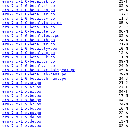
ers-7.x-1.0-beta1.sk.po
ers-7.x-1.0-beta1.sl.po
ers-7.x-1.0-beta1.sq.po
ers-7.x-1.0-beta1.sr.po
ers-7.x-1.0-beta1.sv.po
ers-7.x-1.0-beta1.ta-lk.po
ers-7.x-1.0-beta1.ta.po
ers-7.x-1.0-beta1.te.po
ers-7.x-1.0-beta1.test.po
ers-7.x-1.0-beta1.th.po
ers-7.x-1.0-beta1.tr.po
ers-7.x-1.0-beta1.tyv.po
ers-7.x-1.0-beta1.ug.po
ers-7.x-1.0-beta1.uk.po
ers-7.x-1.0-beta1.ur.po
ers-7.x-1.0-beta1.vi.po
ers-7.x-1.0-beta1.xx-lolspeak.po
ers-7.x-1.0-beta1.zh-hans.po
ers-7.x-1.0-beta1.zh-hant.po
ers-7.x-1.x.am.po
ers-7.x-1.x.ar.po
ers-7.x-1.x.az.po
ers-7.x-1.x.be.po
ers-7.x-1.x.bo.po
ers-7.x-1.x.br.po
ers-7.x-1.x.bs.po
ers-7.x-1.x.cs.po
ers-7.x-1.x.da.po
ers-7.x-1.x.de.po
ers-7.x-1.x.es.po