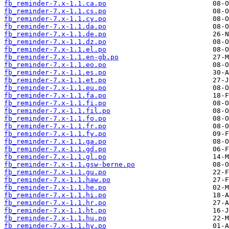
fb_reminder-7.x-1.1.ca.po
fb_reminder-7.x-1.1.cs.po
fb_reminder-7.x-1.1.cy.po
fb_reminder-7.x-1.1.da.po
fb_reminder-7.x-1.1.de.po
fb_reminder-7.x-1.1.dz.po
fb_reminder-7.x-1.1.el.po
fb_reminder-7.x-1.1.en-gb.po
fb_reminder-7.x-1.1.eo.po
fb_reminder-7.x-1.1.es.po
fb_reminder-7.x-1.1.et.po
fb_reminder-7.x-1.1.eu.po
fb_reminder-7.x-1.1.fa.po
fb_reminder-7.x-1.1.fi.po
fb_reminder-7.x-1.1.fil.po
fb_reminder-7.x-1.1.fo.po
fb_reminder-7.x-1.1.fr.po
fb_reminder-7.x-1.1.fy.po
fb_reminder-7.x-1.1.ga.po
fb_reminder-7.x-1.1.gd.po
fb_reminder-7.x-1.1.gl.po
fb_reminder-7.x-1.1.gsw-berne.po
fb_reminder-7.x-1.1.gu.po
fb_reminder-7.x-1.1.haw.po
fb_reminder-7.x-1.1.he.po
fb_reminder-7.x-1.1.hi.po
fb_reminder-7.x-1.1.hr.po
fb_reminder-7.x-1.1.ht.po
fb_reminder-7.x-1.1.hu.po
fb_reminder-7.x-1.1.hy.po