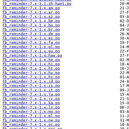
fb_reminder-7.x-1.1.zh-hant.po
fb_reminder-7.x-1.x.am.po
fb_reminder-7.x-1.x.ar.po
fb_reminder-7.x-1.x.az.po
fb_reminder-7.x-1.x.be.po
fb_reminder-7.x-1.x.bo.po
fb_reminder-7.x-1.x.br.po
fb_reminder-7.x-1.x.de.po
fb_reminder-7.x-1.x.es.po
fb_reminder-7.x-1.x.fa.po
fb_reminder-7.x-1.x.gl.po
fb_reminder-7.x-1.x.gu.po
fb_reminder-7.x-1.x.haw.po
fb_reminder-7.x-1.x.he.po
fb_reminder-7.x-1.x.hi.po
fb_reminder-7.x-1.x.ht.po
fb_reminder-7.x-1.x.hu.po
fb_reminder-7.x-1.x.hy.po
fb_reminder-7.x-1.x.id.po
fb_reminder-7.x-1.x.is.po
fb_reminder-7.x-1.x.it.po
fb_reminder-7.x-1.x.ja.po
fb_reminder-7.x-1.x.jv.po
fb_reminder-7.x-1.x.ka.po
fb_reminder-7.x-1.x.lv.po
fb_reminder-7.x-1.x.mg.po
fb_reminder-7.x-1.x.ml.po
fb_reminder-7.x-1.x.ne.po
fb_reminder-7.x-1.x.oc.po
fb_reminder-7.x-1.x.prs.po