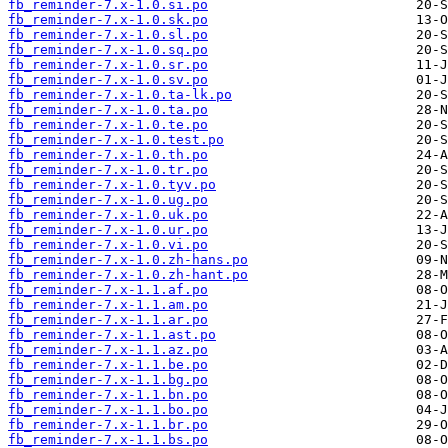
fb_reminder-7.x-1.0.si.po
fb_reminder-7.x-1.0.sk.po
fb_reminder-7.x-1.0.sl.po
fb_reminder-7.x-1.0.sq.po
fb_reminder-7.x-1.0.sr.po
fb_reminder-7.x-1.0.sv.po
fb_reminder-7.x-1.0.ta-lk.po
fb_reminder-7.x-1.0.ta.po
fb_reminder-7.x-1.0.te.po
fb_reminder-7.x-1.0.test.po
fb_reminder-7.x-1.0.th.po
fb_reminder-7.x-1.0.tr.po
fb_reminder-7.x-1.0.tyv.po
fb_reminder-7.x-1.0.ug.po
fb_reminder-7.x-1.0.uk.po
fb_reminder-7.x-1.0.ur.po
fb_reminder-7.x-1.0.vi.po
fb_reminder-7.x-1.0.zh-hans.po
fb_reminder-7.x-1.0.zh-hant.po
fb_reminder-7.x-1.1.af.po
fb_reminder-7.x-1.1.am.po
fb_reminder-7.x-1.1.ar.po
fb_reminder-7.x-1.1.ast.po
fb_reminder-7.x-1.1.az.po
fb_reminder-7.x-1.1.be.po
fb_reminder-7.x-1.1.bg.po
fb_reminder-7.x-1.1.bn.po
fb_reminder-7.x-1.1.bo.po
fb_reminder-7.x-1.1.br.po
fb_reminder-7.x-1.1.bs.po