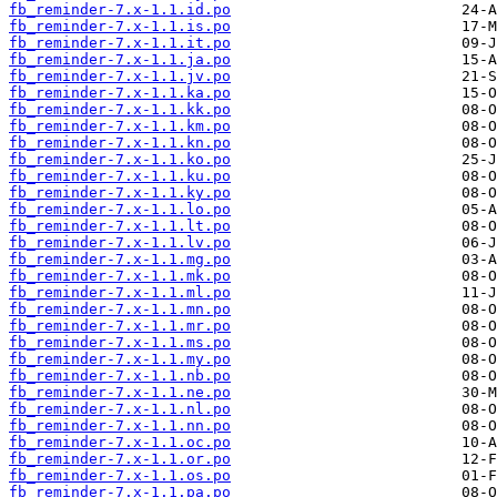
fb_reminder-7.x-1.1.id.po
fb_reminder-7.x-1.1.is.po
fb_reminder-7.x-1.1.it.po
fb_reminder-7.x-1.1.ja.po
fb_reminder-7.x-1.1.jv.po
fb_reminder-7.x-1.1.ka.po
fb_reminder-7.x-1.1.kk.po
fb_reminder-7.x-1.1.km.po
fb_reminder-7.x-1.1.kn.po
fb_reminder-7.x-1.1.ko.po
fb_reminder-7.x-1.1.ku.po
fb_reminder-7.x-1.1.ky.po
fb_reminder-7.x-1.1.lo.po
fb_reminder-7.x-1.1.lt.po
fb_reminder-7.x-1.1.lv.po
fb_reminder-7.x-1.1.mg.po
fb_reminder-7.x-1.1.mk.po
fb_reminder-7.x-1.1.ml.po
fb_reminder-7.x-1.1.mn.po
fb_reminder-7.x-1.1.mr.po
fb_reminder-7.x-1.1.ms.po
fb_reminder-7.x-1.1.my.po
fb_reminder-7.x-1.1.nb.po
fb_reminder-7.x-1.1.ne.po
fb_reminder-7.x-1.1.nl.po
fb_reminder-7.x-1.1.nn.po
fb_reminder-7.x-1.1.oc.po
fb_reminder-7.x-1.1.or.po
fb_reminder-7.x-1.1.os.po
fb_reminder-7.x-1.1.pa.po