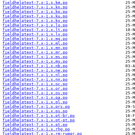
fieldhelptext-7.x-1.x.km.po
fieldhelptext-7.x-1.x.kn.po
fieldhelptext-7.x-1.x.ko.po
fieldhelptext-7.x-1.x.ku.po
fieldhelptext-7.x-1.x.ky.po
fieldhelptext-7.x-1.x.lo.po
fieldhelptext-7.x-1.x.lt.po
fieldhelptext-7.x-1.x.lv.po
fieldhelptext-7.x-1.x.mg.po
fieldhelptext-7.x-1.x.ml.po
fieldhelptext-7.x-1.x.mn.po
fieldhelptext-7.x-1.x.mr.po
fieldhelptext-7.x-1.x.ms.po
fieldhelptext-7.x-1.x.my.po
fieldhelptext-7.x-1.x.nb.po
fieldhelptext-7.x-1.x.ne.po
fieldhelptext-7.x-1.x.nl.po
fieldhelptext-7.x-1.x.nn.po
fieldhelptext-7.x-1.x.oc.po
fieldhelptext-7.x-1.x.or.po
fieldhelptext-7.x-1.x.os.po
fieldhelptext-7.x-1.x.pa.po
fieldhelptext-7.x-1.x.pl.po
fieldhelptext-7.x-1.x.prs.po
fieldhelptext-7.x-1.x.ps.po
fieldhelptext-7.x-1.x.pt-br.po
fieldhelptext-7.x-1.x.pt-pt.po
fieldhelptext-7.x-1.x.pt.po
fieldhelptext-7.x-1.x.rhg.po
fieldhelptext-7.x-1.x.rm-rumgr.po