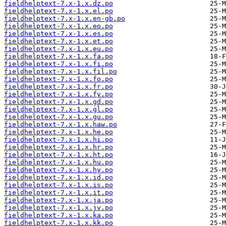
fieldhelptext-7.x-1.x.dz.po
fieldhelptext-7.x-1.x.el.po
fieldhelptext-7.x-1.x.en-gb.po
fieldhelptext-7.x-1.x.eo.po
fieldhelptext-7.x-1.x.es.po
fieldhelptext-7.x-1.x.et.po
fieldhelptext-7.x-1.x.eu.po
fieldhelptext-7.x-1.x.fa.po
fieldhelptext-7.x-1.x.fi.po
fieldhelptext-7.x-1.x.fil.po
fieldhelptext-7.x-1.x.fo.po
fieldhelptext-7.x-1.x.fr.po
fieldhelptext-7.x-1.x.fy.po
fieldhelptext-7.x-1.x.gd.po
fieldhelptext-7.x-1.x.gl.po
fieldhelptext-7.x-1.x.gu.po
fieldhelptext-7.x-1.x.haw.po
fieldhelptext-7.x-1.x.he.po
fieldhelptext-7.x-1.x.hi.po
fieldhelptext-7.x-1.x.hr.po
fieldhelptext-7.x-1.x.ht.po
fieldhelptext-7.x-1.x.hu.po
fieldhelptext-7.x-1.x.hy.po
fieldhelptext-7.x-1.x.id.po
fieldhelptext-7.x-1.x.is.po
fieldhelptext-7.x-1.x.it.po
fieldhelptext-7.x-1.x.ja.po
fieldhelptext-7.x-1.x.jv.po
fieldhelptext-7.x-1.x.ka.po
fieldhelptext-7.x-1.x.kk.po