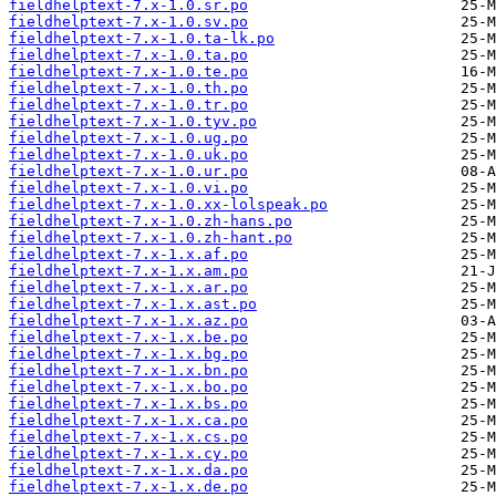
fieldhelptext-7.x-1.0.sr.po
fieldhelptext-7.x-1.0.sv.po
fieldhelptext-7.x-1.0.ta-lk.po
fieldhelptext-7.x-1.0.ta.po
fieldhelptext-7.x-1.0.te.po
fieldhelptext-7.x-1.0.th.po
fieldhelptext-7.x-1.0.tr.po
fieldhelptext-7.x-1.0.tyv.po
fieldhelptext-7.x-1.0.ug.po
fieldhelptext-7.x-1.0.uk.po
fieldhelptext-7.x-1.0.ur.po
fieldhelptext-7.x-1.0.vi.po
fieldhelptext-7.x-1.0.xx-lolspeak.po
fieldhelptext-7.x-1.0.zh-hans.po
fieldhelptext-7.x-1.0.zh-hant.po
fieldhelptext-7.x-1.x.af.po
fieldhelptext-7.x-1.x.am.po
fieldhelptext-7.x-1.x.ar.po
fieldhelptext-7.x-1.x.ast.po
fieldhelptext-7.x-1.x.az.po
fieldhelptext-7.x-1.x.be.po
fieldhelptext-7.x-1.x.bg.po
fieldhelptext-7.x-1.x.bn.po
fieldhelptext-7.x-1.x.bo.po
fieldhelptext-7.x-1.x.bs.po
fieldhelptext-7.x-1.x.ca.po
fieldhelptext-7.x-1.x.cs.po
fieldhelptext-7.x-1.x.cy.po
fieldhelptext-7.x-1.x.da.po
fieldhelptext-7.x-1.x.de.po