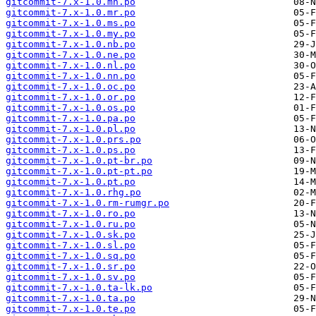
gitcommit-7.x-1.0.mn.po
gitcommit-7.x-1.0.mr.po
gitcommit-7.x-1.0.ms.po
gitcommit-7.x-1.0.my.po
gitcommit-7.x-1.0.nb.po
gitcommit-7.x-1.0.ne.po
gitcommit-7.x-1.0.nl.po
gitcommit-7.x-1.0.nn.po
gitcommit-7.x-1.0.oc.po
gitcommit-7.x-1.0.or.po
gitcommit-7.x-1.0.os.po
gitcommit-7.x-1.0.pa.po
gitcommit-7.x-1.0.pl.po
gitcommit-7.x-1.0.prs.po
gitcommit-7.x-1.0.ps.po
gitcommit-7.x-1.0.pt-br.po
gitcommit-7.x-1.0.pt-pt.po
gitcommit-7.x-1.0.pt.po
gitcommit-7.x-1.0.rhg.po
gitcommit-7.x-1.0.rm-rumgr.po
gitcommit-7.x-1.0.ro.po
gitcommit-7.x-1.0.ru.po
gitcommit-7.x-1.0.sk.po
gitcommit-7.x-1.0.sl.po
gitcommit-7.x-1.0.sq.po
gitcommit-7.x-1.0.sr.po
gitcommit-7.x-1.0.sv.po
gitcommit-7.x-1.0.ta-lk.po
gitcommit-7.x-1.0.ta.po
gitcommit-7.x-1.0.te.po