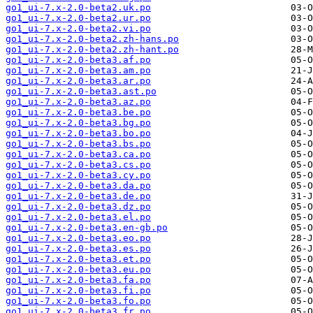
go1_ui-7.x-2.0-beta2.uk.po
go1_ui-7.x-2.0-beta2.ur.po
go1_ui-7.x-2.0-beta2.vi.po
go1_ui-7.x-2.0-beta2.zh-hans.po
go1_ui-7.x-2.0-beta2.zh-hant.po
go1_ui-7.x-2.0-beta3.af.po
go1_ui-7.x-2.0-beta3.am.po
go1_ui-7.x-2.0-beta3.ar.po
go1_ui-7.x-2.0-beta3.ast.po
go1_ui-7.x-2.0-beta3.az.po
go1_ui-7.x-2.0-beta3.be.po
go1_ui-7.x-2.0-beta3.bg.po
go1_ui-7.x-2.0-beta3.bo.po
go1_ui-7.x-2.0-beta3.bs.po
go1_ui-7.x-2.0-beta3.ca.po
go1_ui-7.x-2.0-beta3.cs.po
go1_ui-7.x-2.0-beta3.cy.po
go1_ui-7.x-2.0-beta3.da.po
go1_ui-7.x-2.0-beta3.de.po
go1_ui-7.x-2.0-beta3.dz.po
go1_ui-7.x-2.0-beta3.el.po
go1_ui-7.x-2.0-beta3.en-gb.po
go1_ui-7.x-2.0-beta3.eo.po
go1_ui-7.x-2.0-beta3.es.po
go1_ui-7.x-2.0-beta3.et.po
go1_ui-7.x-2.0-beta3.eu.po
go1_ui-7.x-2.0-beta3.fa.po
go1_ui-7.x-2.0-beta3.fi.po
go1_ui-7.x-2.0-beta3.fo.po
go1_ui-7.x-2.0-beta3.fr.po