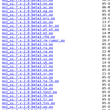
go1_ui-7.x-2.0-beta3.nn.po
go1_ui-7.x-2.0-beta3.oc.po
go1_ui-7.x-2.0-beta3.pa.po
go1_ui-7.x-2.0-beta3.pl.po
go1_ui-7.x-2.0-beta3.prs.po
go1_ui-7.x-2.0-beta3.ps.po
go1_ui-7.x-2.0-beta3.pt-br.po
go1_ui-7.x-2.0-beta3.pt-pt.po
go1_ui-7.x-2.0-beta3.pt.po
go1_ui-7.x-2.0-beta3.rhg.po
go1_ui-7.x-2.0-beta3.rm-rumgr.po
go1_ui-7.x-2.0-beta3.ro.po
go1_ui-7.x-2.0-beta3.ru.po
go1_ui-7.x-2.0-beta3.rw.po
go1_ui-7.x-2.0-beta3.se.po
go1_ui-7.x-2.0-beta3.si.po
go1_ui-7.x-2.0-beta3.sk.po
go1_ui-7.x-2.0-beta3.sl.po
go1_ui-7.x-2.0-beta3.sq.po
go1_ui-7.x-2.0-beta3.sr.po
go1_ui-7.x-2.0-beta3.sv.po
go1_ui-7.x-2.0-beta3.ta-lk.po
go1_ui-7.x-2.0-beta3.ta.po
go1_ui-7.x-2.0-beta3.te.po
go1_ui-7.x-2.0-beta3.test.po
go1_ui-7.x-2.0-beta3.th.po
go1_ui-7.x-2.0-beta3.tr.po
go1_ui-7.x-2.0-beta3.tyv.po
go1_ui-7.x-2.0-beta3.ug.po