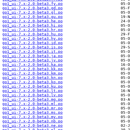
go1_ui-7.x-2.0-beta3.fy.po
go1_ui-7.x-2.0-beta3.gd.po
go1_ui-7.x-2.0-beta3.gl.po
go1_ui-7.x-2.0-beta3.gu.po
go1_ui-7.x-2.0-beta3.he.po
go1_ui-7.x-2.0-beta3.hi.po
go1_ui-7.x-2.0-beta3.hr.po
go1_ui-7.x-2.0-beta3.hu.po
go1_ui-7.x-2.0-beta3.hy.po
go1_ui-7.x-2.0-beta3.id.po
go1_ui-7.x-2.0-beta3.is.po
go1_ui-7.x-2.0-beta3.it.po
go1_ui-7.x-2.0-beta3.ja.po
go1_ui-7.x-2.0-beta3.jv.po
go1_ui-7.x-2.0-beta3.ka.po
go1_ui-7.x-2.0-beta3.kk.po
go1_ui-7.x-2.0-beta3.km.po
go1_ui-7.x-2.0-beta3.kn.po
go1_ui-7.x-2.0-beta3.ko.po
go1_ui-7.x-2.0-beta3.ku.po
go1_ui-7.x-2.0-beta3.lt.po
go1_ui-7.x-2.0-beta3.lv.po
go1_ui-7.x-2.0-beta3.mg.po
go1_ui-7.x-2.0-beta3.ml.po
go1_ui-7.x-2.0-beta3.mr.po
go1_ui-7.x-2.0-beta3.ms.po
go1_ui-7.x-2.0-beta3.my.po
go1_ui-7.x-2.0-beta3.nb.po
go1_ui-7.x-2.0-beta3.ne.po
go1_ui-7.x-2.0-beta3.nl.po