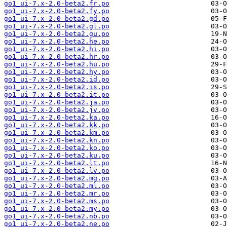
go1_ui-7.x-2.0-beta2.fr.po
go1_ui-7.x-2.0-beta2.fy.po
go1_ui-7.x-2.0-beta2.gd.po
go1_ui-7.x-2.0-beta2.gl.po
go1_ui-7.x-2.0-beta2.gu.po
go1_ui-7.x-2.0-beta2.he.po
go1_ui-7.x-2.0-beta2.hi.po
go1_ui-7.x-2.0-beta2.hr.po
go1_ui-7.x-2.0-beta2.hu.po
go1_ui-7.x-2.0-beta2.hy.po
go1_ui-7.x-2.0-beta2.id.po
go1_ui-7.x-2.0-beta2.is.po
go1_ui-7.x-2.0-beta2.it.po
go1_ui-7.x-2.0-beta2.ja.po
go1_ui-7.x-2.0-beta2.jv.po
go1_ui-7.x-2.0-beta2.ka.po
go1_ui-7.x-2.0-beta2.kk.po
go1_ui-7.x-2.0-beta2.km.po
go1_ui-7.x-2.0-beta2.kn.po
go1_ui-7.x-2.0-beta2.ko.po
go1_ui-7.x-2.0-beta2.ku.po
go1_ui-7.x-2.0-beta2.lt.po
go1_ui-7.x-2.0-beta2.lv.po
go1_ui-7.x-2.0-beta2.mg.po
go1_ui-7.x-2.0-beta2.ml.po
go1_ui-7.x-2.0-beta2.mr.po
go1_ui-7.x-2.0-beta2.ms.po
go1_ui-7.x-2.0-beta2.my.po
go1_ui-7.x-2.0-beta2.nb.po
go1_ui-7.x-2.0-beta2.ne.po