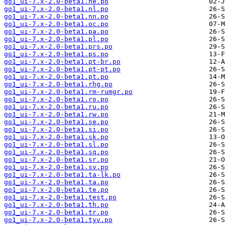
go1_ui-7.x-2.0-beta1.ne.po
go1_ui-7.x-2.0-beta1.nl.po
go1_ui-7.x-2.0-beta1.nn.po
go1_ui-7.x-2.0-beta1.oc.po
go1_ui-7.x-2.0-beta1.pa.po
go1_ui-7.x-2.0-beta1.pl.po
go1_ui-7.x-2.0-beta1.prs.po
go1_ui-7.x-2.0-beta1.ps.po
go1_ui-7.x-2.0-beta1.pt-br.po
go1_ui-7.x-2.0-beta1.pt-pt.po
go1_ui-7.x-2.0-beta1.pt.po
go1_ui-7.x-2.0-beta1.rhg.po
go1_ui-7.x-2.0-beta1.rm-rumgr.po
go1_ui-7.x-2.0-beta1.ro.po
go1_ui-7.x-2.0-beta1.ru.po
go1_ui-7.x-2.0-beta1.rw.po
go1_ui-7.x-2.0-beta1.se.po
go1_ui-7.x-2.0-beta1.si.po
go1_ui-7.x-2.0-beta1.sk.po
go1_ui-7.x-2.0-beta1.sl.po
go1_ui-7.x-2.0-beta1.sq.po
go1_ui-7.x-2.0-beta1.sr.po
go1_ui-7.x-2.0-beta1.sv.po
go1_ui-7.x-2.0-beta1.ta-lk.po
go1_ui-7.x-2.0-beta1.ta.po
go1_ui-7.x-2.0-beta1.te.po
go1_ui-7.x-2.0-beta1.test.po
go1_ui-7.x-2.0-beta1.th.po
go1_ui-7.x-2.0-beta1.tr.po
go1_ui-7.x-2.0-beta1.tyv.po