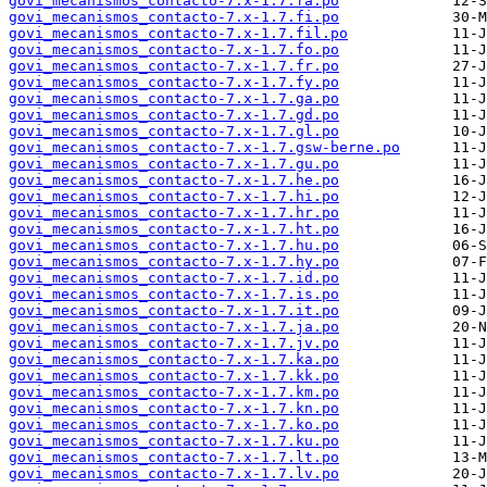
govi_mecanismos_contacto-7.x-1.7.fa.po
govi_mecanismos_contacto-7.x-1.7.fi.po
govi_mecanismos_contacto-7.x-1.7.fil.po
govi_mecanismos_contacto-7.x-1.7.fo.po
govi_mecanismos_contacto-7.x-1.7.fr.po
govi_mecanismos_contacto-7.x-1.7.fy.po
govi_mecanismos_contacto-7.x-1.7.ga.po
govi_mecanismos_contacto-7.x-1.7.gd.po
govi_mecanismos_contacto-7.x-1.7.gl.po
govi_mecanismos_contacto-7.x-1.7.gsw-berne.po
govi_mecanismos_contacto-7.x-1.7.gu.po
govi_mecanismos_contacto-7.x-1.7.he.po
govi_mecanismos_contacto-7.x-1.7.hi.po
govi_mecanismos_contacto-7.x-1.7.hr.po
govi_mecanismos_contacto-7.x-1.7.ht.po
govi_mecanismos_contacto-7.x-1.7.hu.po
govi_mecanismos_contacto-7.x-1.7.hy.po
govi_mecanismos_contacto-7.x-1.7.id.po
govi_mecanismos_contacto-7.x-1.7.is.po
govi_mecanismos_contacto-7.x-1.7.it.po
govi_mecanismos_contacto-7.x-1.7.ja.po
govi_mecanismos_contacto-7.x-1.7.jv.po
govi_mecanismos_contacto-7.x-1.7.ka.po
govi_mecanismos_contacto-7.x-1.7.kk.po
govi_mecanismos_contacto-7.x-1.7.km.po
govi_mecanismos_contacto-7.x-1.7.kn.po
govi_mecanismos_contacto-7.x-1.7.ko.po
govi_mecanismos_contacto-7.x-1.7.ku.po
govi_mecanismos_contacto-7.x-1.7.lt.po
govi_mecanismos_contacto-7.x-1.7.lv.po