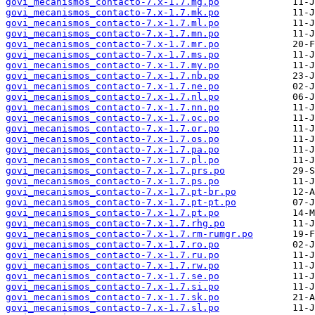
govi_mecanismos_contacto-7.x-1.7.mg.po
govi_mecanismos_contacto-7.x-1.7.mk.po
govi_mecanismos_contacto-7.x-1.7.ml.po
govi_mecanismos_contacto-7.x-1.7.mn.po
govi_mecanismos_contacto-7.x-1.7.mr.po
govi_mecanismos_contacto-7.x-1.7.ms.po
govi_mecanismos_contacto-7.x-1.7.my.po
govi_mecanismos_contacto-7.x-1.7.nb.po
govi_mecanismos_contacto-7.x-1.7.ne.po
govi_mecanismos_contacto-7.x-1.7.nl.po
govi_mecanismos_contacto-7.x-1.7.nn.po
govi_mecanismos_contacto-7.x-1.7.oc.po
govi_mecanismos_contacto-7.x-1.7.or.po
govi_mecanismos_contacto-7.x-1.7.os.po
govi_mecanismos_contacto-7.x-1.7.pa.po
govi_mecanismos_contacto-7.x-1.7.pl.po
govi_mecanismos_contacto-7.x-1.7.prs.po
govi_mecanismos_contacto-7.x-1.7.ps.po
govi_mecanismos_contacto-7.x-1.7.pt-br.po
govi_mecanismos_contacto-7.x-1.7.pt-pt.po
govi_mecanismos_contacto-7.x-1.7.pt.po
govi_mecanismos_contacto-7.x-1.7.rhg.po
govi_mecanismos_contacto-7.x-1.7.rm-rumgr.po
govi_mecanismos_contacto-7.x-1.7.ro.po
govi_mecanismos_contacto-7.x-1.7.ru.po
govi_mecanismos_contacto-7.x-1.7.rw.po
govi_mecanismos_contacto-7.x-1.7.se.po
govi_mecanismos_contacto-7.x-1.7.si.po
govi_mecanismos_contacto-7.x-1.7.sk.po
govi_mecanismos_contacto-7.x-1.7.sl.po