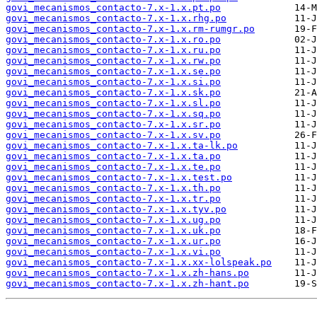
govi_mecanismos_contacto-7.x-1.x.pt.po
govi_mecanismos_contacto-7.x-1.x.rhg.po
govi_mecanismos_contacto-7.x-1.x.rm-rumgr.po
govi_mecanismos_contacto-7.x-1.x.ro.po
govi_mecanismos_contacto-7.x-1.x.ru.po
govi_mecanismos_contacto-7.x-1.x.rw.po
govi_mecanismos_contacto-7.x-1.x.se.po
govi_mecanismos_contacto-7.x-1.x.si.po
govi_mecanismos_contacto-7.x-1.x.sk.po
govi_mecanismos_contacto-7.x-1.x.sl.po
govi_mecanismos_contacto-7.x-1.x.sq.po
govi_mecanismos_contacto-7.x-1.x.sr.po
govi_mecanismos_contacto-7.x-1.x.sv.po
govi_mecanismos_contacto-7.x-1.x.ta-lk.po
govi_mecanismos_contacto-7.x-1.x.ta.po
govi_mecanismos_contacto-7.x-1.x.te.po
govi_mecanismos_contacto-7.x-1.x.test.po
govi_mecanismos_contacto-7.x-1.x.th.po
govi_mecanismos_contacto-7.x-1.x.tr.po
govi_mecanismos_contacto-7.x-1.x.tyv.po
govi_mecanismos_contacto-7.x-1.x.ug.po
govi_mecanismos_contacto-7.x-1.x.uk.po
govi_mecanismos_contacto-7.x-1.x.ur.po
govi_mecanismos_contacto-7.x-1.x.vi.po
govi_mecanismos_contacto-7.x-1.x.xx-lolspeak.po
govi_mecanismos_contacto-7.x-1.x.zh-hans.po
govi_mecanismos_contacto-7.x-1.x.zh-hant.po