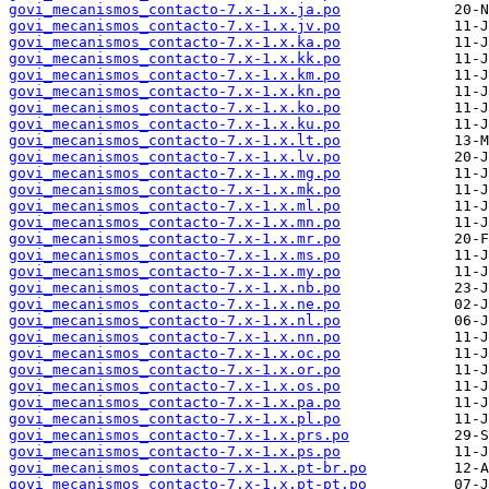
govi_mecanismos_contacto-7.x-1.x.ja.po
govi_mecanismos_contacto-7.x-1.x.jv.po
govi_mecanismos_contacto-7.x-1.x.ka.po
govi_mecanismos_contacto-7.x-1.x.kk.po
govi_mecanismos_contacto-7.x-1.x.km.po
govi_mecanismos_contacto-7.x-1.x.kn.po
govi_mecanismos_contacto-7.x-1.x.ko.po
govi_mecanismos_contacto-7.x-1.x.ku.po
govi_mecanismos_contacto-7.x-1.x.lt.po
govi_mecanismos_contacto-7.x-1.x.lv.po
govi_mecanismos_contacto-7.x-1.x.mg.po
govi_mecanismos_contacto-7.x-1.x.mk.po
govi_mecanismos_contacto-7.x-1.x.ml.po
govi_mecanismos_contacto-7.x-1.x.mn.po
govi_mecanismos_contacto-7.x-1.x.mr.po
govi_mecanismos_contacto-7.x-1.x.ms.po
govi_mecanismos_contacto-7.x-1.x.my.po
govi_mecanismos_contacto-7.x-1.x.nb.po
govi_mecanismos_contacto-7.x-1.x.ne.po
govi_mecanismos_contacto-7.x-1.x.nl.po
govi_mecanismos_contacto-7.x-1.x.nn.po
govi_mecanismos_contacto-7.x-1.x.oc.po
govi_mecanismos_contacto-7.x-1.x.or.po
govi_mecanismos_contacto-7.x-1.x.os.po
govi_mecanismos_contacto-7.x-1.x.pa.po
govi_mecanismos_contacto-7.x-1.x.pl.po
govi_mecanismos_contacto-7.x-1.x.prs.po
govi_mecanismos_contacto-7.x-1.x.ps.po
govi_mecanismos_contacto-7.x-1.x.pt-br.po
govi_mecanismos_contacto-7.x-1.x.pt-pt.po