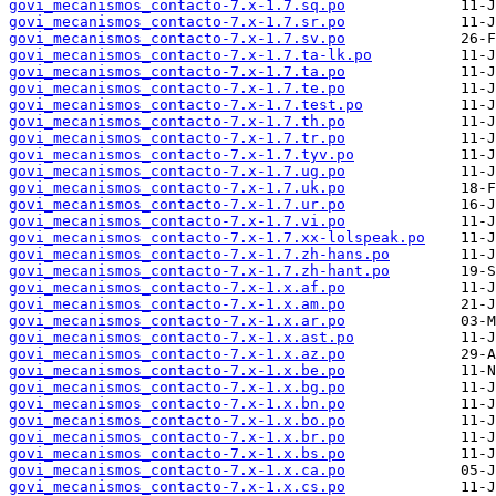
govi_mecanismos_contacto-7.x-1.7.sq.po
govi_mecanismos_contacto-7.x-1.7.sr.po
govi_mecanismos_contacto-7.x-1.7.sv.po
govi_mecanismos_contacto-7.x-1.7.ta-lk.po
govi_mecanismos_contacto-7.x-1.7.ta.po
govi_mecanismos_contacto-7.x-1.7.te.po
govi_mecanismos_contacto-7.x-1.7.test.po
govi_mecanismos_contacto-7.x-1.7.th.po
govi_mecanismos_contacto-7.x-1.7.tr.po
govi_mecanismos_contacto-7.x-1.7.tyv.po
govi_mecanismos_contacto-7.x-1.7.ug.po
govi_mecanismos_contacto-7.x-1.7.uk.po
govi_mecanismos_contacto-7.x-1.7.ur.po
govi_mecanismos_contacto-7.x-1.7.vi.po
govi_mecanismos_contacto-7.x-1.7.xx-lolspeak.po
govi_mecanismos_contacto-7.x-1.7.zh-hans.po
govi_mecanismos_contacto-7.x-1.7.zh-hant.po
govi_mecanismos_contacto-7.x-1.x.af.po
govi_mecanismos_contacto-7.x-1.x.am.po
govi_mecanismos_contacto-7.x-1.x.ar.po
govi_mecanismos_contacto-7.x-1.x.ast.po
govi_mecanismos_contacto-7.x-1.x.az.po
govi_mecanismos_contacto-7.x-1.x.be.po
govi_mecanismos_contacto-7.x-1.x.bg.po
govi_mecanismos_contacto-7.x-1.x.bn.po
govi_mecanismos_contacto-7.x-1.x.bo.po
govi_mecanismos_contacto-7.x-1.x.br.po
govi_mecanismos_contacto-7.x-1.x.bs.po
govi_mecanismos_contacto-7.x-1.x.ca.po
govi_mecanismos_contacto-7.x-1.x.cs.po