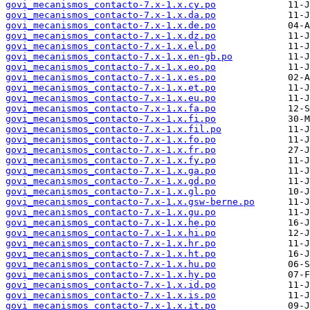
govi_mecanismos_contacto-7.x-1.x.cy.po
govi_mecanismos_contacto-7.x-1.x.da.po
govi_mecanismos_contacto-7.x-1.x.de.po
govi_mecanismos_contacto-7.x-1.x.dz.po
govi_mecanismos_contacto-7.x-1.x.el.po
govi_mecanismos_contacto-7.x-1.x.en-gb.po
govi_mecanismos_contacto-7.x-1.x.eo.po
govi_mecanismos_contacto-7.x-1.x.es.po
govi_mecanismos_contacto-7.x-1.x.et.po
govi_mecanismos_contacto-7.x-1.x.eu.po
govi_mecanismos_contacto-7.x-1.x.fa.po
govi_mecanismos_contacto-7.x-1.x.fi.po
govi_mecanismos_contacto-7.x-1.x.fil.po
govi_mecanismos_contacto-7.x-1.x.fo.po
govi_mecanismos_contacto-7.x-1.x.fr.po
govi_mecanismos_contacto-7.x-1.x.fy.po
govi_mecanismos_contacto-7.x-1.x.ga.po
govi_mecanismos_contacto-7.x-1.x.gd.po
govi_mecanismos_contacto-7.x-1.x.gl.po
govi_mecanismos_contacto-7.x-1.x.gsw-berne.po
govi_mecanismos_contacto-7.x-1.x.gu.po
govi_mecanismos_contacto-7.x-1.x.he.po
govi_mecanismos_contacto-7.x-1.x.hi.po
govi_mecanismos_contacto-7.x-1.x.hr.po
govi_mecanismos_contacto-7.x-1.x.ht.po
govi_mecanismos_contacto-7.x-1.x.hu.po
govi_mecanismos_contacto-7.x-1.x.hy.po
govi_mecanismos_contacto-7.x-1.x.id.po
govi_mecanismos_contacto-7.x-1.x.is.po
govi_mecanismos_contacto-7.x-1.x.it.po