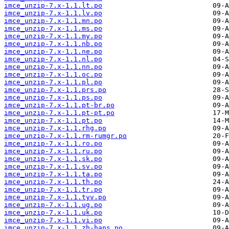
imce_unzip-7.x-1.1.lt.po
imce_unzip-7.x-1.1.lv.po
imce_unzip-7.x-1.1.mn.po
imce_unzip-7.x-1.1.ms.po
imce_unzip-7.x-1.1.my.po
imce_unzip-7.x-1.1.nb.po
imce_unzip-7.x-1.1.ne.po
imce_unzip-7.x-1.1.nl.po
imce_unzip-7.x-1.1.nn.po
imce_unzip-7.x-1.1.oc.po
imce_unzip-7.x-1.1.pl.po
imce_unzip-7.x-1.1.prs.po
imce_unzip-7.x-1.1.ps.po
imce_unzip-7.x-1.1.pt-br.po
imce_unzip-7.x-1.1.pt-pt.po
imce_unzip-7.x-1.1.pt.po
imce_unzip-7.x-1.1.rhg.po
imce_unzip-7.x-1.1.rm-rumgr.po
imce_unzip-7.x-1.1.ro.po
imce_unzip-7.x-1.1.ru.po
imce_unzip-7.x-1.1.sk.po
imce_unzip-7.x-1.1.sv.po
imce_unzip-7.x-1.1.ta.po
imce_unzip-7.x-1.1.th.po
imce_unzip-7.x-1.1.tr.po
imce_unzip-7.x-1.1.tyv.po
imce_unzip-7.x-1.1.ug.po
imce_unzip-7.x-1.1.uk.po
imce_unzip-7.x-1.1.vi.po
imce_unzip-7.x-1.1.zh-hans.po