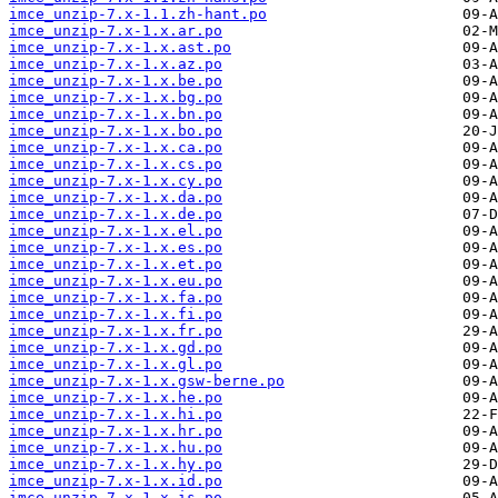
imce_unzip-7.x-1.1.zh-hant.po
imce_unzip-7.x-1.x.ar.po
imce_unzip-7.x-1.x.ast.po
imce_unzip-7.x-1.x.az.po
imce_unzip-7.x-1.x.be.po
imce_unzip-7.x-1.x.bg.po
imce_unzip-7.x-1.x.bn.po
imce_unzip-7.x-1.x.bo.po
imce_unzip-7.x-1.x.ca.po
imce_unzip-7.x-1.x.cs.po
imce_unzip-7.x-1.x.cy.po
imce_unzip-7.x-1.x.da.po
imce_unzip-7.x-1.x.de.po
imce_unzip-7.x-1.x.el.po
imce_unzip-7.x-1.x.es.po
imce_unzip-7.x-1.x.et.po
imce_unzip-7.x-1.x.eu.po
imce_unzip-7.x-1.x.fa.po
imce_unzip-7.x-1.x.fi.po
imce_unzip-7.x-1.x.fr.po
imce_unzip-7.x-1.x.gd.po
imce_unzip-7.x-1.x.gl.po
imce_unzip-7.x-1.x.gsw-berne.po
imce_unzip-7.x-1.x.he.po
imce_unzip-7.x-1.x.hi.po
imce_unzip-7.x-1.x.hr.po
imce_unzip-7.x-1.x.hu.po
imce_unzip-7.x-1.x.hy.po
imce_unzip-7.x-1.x.id.po
imce_unzip-7.x-1.x.is.po