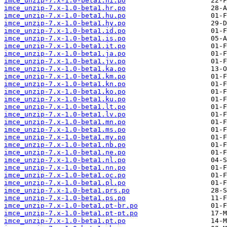
imce_unzip-7.x-1.0-beta1.hi.po
imce_unzip-7.x-1.0-beta1.hr.po
imce_unzip-7.x-1.0-beta1.hu.po
imce_unzip-7.x-1.0-beta1.hy.po
imce_unzip-7.x-1.0-beta1.id.po
imce_unzip-7.x-1.0-beta1.is.po
imce_unzip-7.x-1.0-beta1.it.po
imce_unzip-7.x-1.0-beta1.ja.po
imce_unzip-7.x-1.0-beta1.jv.po
imce_unzip-7.x-1.0-beta1.ka.po
imce_unzip-7.x-1.0-beta1.km.po
imce_unzip-7.x-1.0-beta1.kn.po
imce_unzip-7.x-1.0-beta1.ko.po
imce_unzip-7.x-1.0-beta1.ku.po
imce_unzip-7.x-1.0-beta1.lt.po
imce_unzip-7.x-1.0-beta1.lv.po
imce_unzip-7.x-1.0-beta1.mn.po
imce_unzip-7.x-1.0-beta1.ms.po
imce_unzip-7.x-1.0-beta1.my.po
imce_unzip-7.x-1.0-beta1.nb.po
imce_unzip-7.x-1.0-beta1.ne.po
imce_unzip-7.x-1.0-beta1.nl.po
imce_unzip-7.x-1.0-beta1.nn.po
imce_unzip-7.x-1.0-beta1.oc.po
imce_unzip-7.x-1.0-beta1.pl.po
imce_unzip-7.x-1.0-beta1.prs.po
imce_unzip-7.x-1.0-beta1.ps.po
imce_unzip-7.x-1.0-beta1.pt-br.po
imce_unzip-7.x-1.0-beta1.pt-pt.po
imce_unzip-7.x-1.0-beta1.pt.po