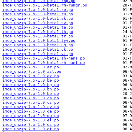
imce_unzip-7.x-1.0-beta1.rhg.po
imce_unzip-7.x-1.0-beta1.rm-rumgr.po
imce_unzip-7.x-1.0-beta1.ro.po
imce_unzip-7.x-1.0-beta1.ru.po
imce_unzip-7.x-1.0-beta1.sk.po
imce_unzip-7.x-1.0-beta1.sv.po
imce_unzip-7.x-1.0-beta1.ta.po
imce_unzip-7.x-1.0-beta1.th.po
imce_unzip-7.x-1.0-beta1.tr.po
imce_unzip-7.x-1.0-beta1.tyv.po
imce_unzip-7.x-1.0-beta1.ug.po
imce_unzip-7.x-1.0-beta1.uk.po
imce_unzip-7.x-1.0-beta1.vi.po
imce_unzip-7.x-1.0-beta1.zh-hans.po
imce_unzip-7.x-1.0-beta1.zh-hant.po
imce_unzip-7.x-1.0.ar.po
imce_unzip-7.x-1.0.ast.po
imce_unzip-7.x-1.0.az.po
imce_unzip-7.x-1.0.be.po
imce_unzip-7.x-1.0.bg.po
imce_unzip-7.x-1.0.bn.po
imce_unzip-7.x-1.0.bo.po
imce_unzip-7.x-1.0.ca.po
imce_unzip-7.x-1.0.cs.po
imce_unzip-7.x-1.0.cy.po
imce_unzip-7.x-1.0.da.po
imce_unzip-7.x-1.0.de.po
imce_unzip-7.x-1.0.el.po
imce_unzip-7.x-1.0.es.po
imce_unzip-7.x-1.0.et.po