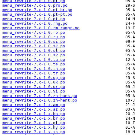
menu_rewrite-7.x-1.0.pl.po
menu_rewrite-7.x-1.0.prs.po
menu_rewrite-7.x-1.0.pt-br.po
menu_rewrite-7.x-1.0.pt-pt.po
menu_rewrite-7.x-1.0.pt.po
menu_rewrite-7.x-1.0.rhg.po
menu_rewrite-7.x-1.0.rm-rumgr.po
menu_rewrite-7.x-1.0.ro.po
menu_rewrite-7.x-1.0.ru.po
menu_rewrite-7.x-1.0.si.po
menu_rewrite-7.x-1.0.sk.po
menu_rewrite-7.x-1.0.sl.po
menu_rewrite-7.x-1.0.sv.po
menu_rewrite-7.x-1.0.ta.po
menu_rewrite-7.x-1.0.te.po
menu_rewrite-7.x-1.0.th.po
menu_rewrite-7.x-1.0.tr.po
menu_rewrite-7.x-1.0.ug.po
menu_rewrite-7.x-1.0.uk.po
menu_rewrite-7.x-1.0.ur.po
menu_rewrite-7.x-1.0.vi.po
menu_rewrite-7.x-1.0.zh-hans.po
menu_rewrite-7.x-1.0.zh-hant.po
menu_rewrite-7.x-1.x.am.po
menu_rewrite-7.x-1.x.az.po
menu_rewrite-7.x-1.x.bo.po
menu_rewrite-7.x-1.x.br.po
menu_rewrite-7.x-1.x.gl.po
menu_rewrite-7.x-1.x.hy.po
menu_rewrite-7.x-1.x.is.po