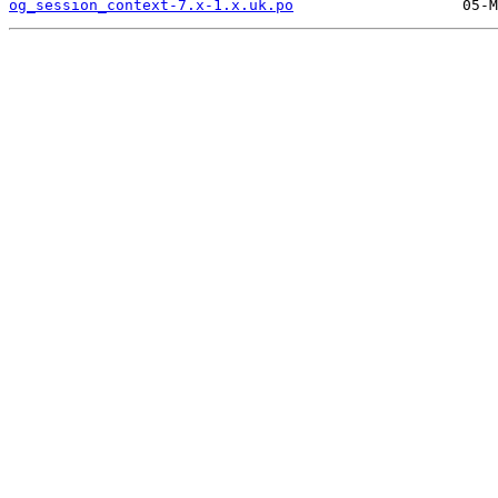
og_session_context-7.x-1.x.uk.po