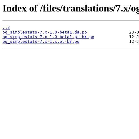
Index of /files/translations/7.x/
../
og_simplestats-7.x-1.0-beta1.da.po
og_simplestats-7.x-1.0-beta1.pt-br.po
og_simplestats-7.x-1.x.pt-br.po