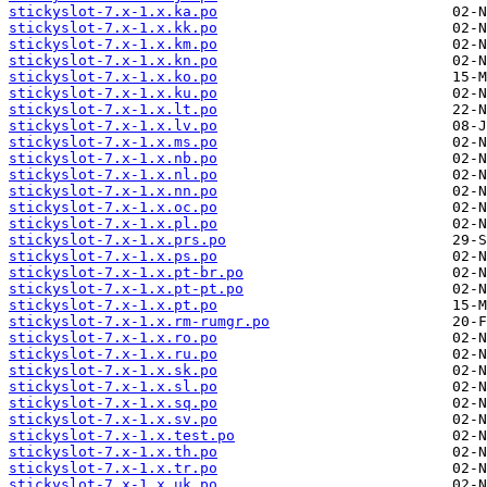
stickyslot-7.x-1.x.ka.po
stickyslot-7.x-1.x.kk.po
stickyslot-7.x-1.x.km.po
stickyslot-7.x-1.x.kn.po
stickyslot-7.x-1.x.ko.po
stickyslot-7.x-1.x.ku.po
stickyslot-7.x-1.x.lt.po
stickyslot-7.x-1.x.lv.po
stickyslot-7.x-1.x.ms.po
stickyslot-7.x-1.x.nb.po
stickyslot-7.x-1.x.nl.po
stickyslot-7.x-1.x.nn.po
stickyslot-7.x-1.x.oc.po
stickyslot-7.x-1.x.pl.po
stickyslot-7.x-1.x.prs.po
stickyslot-7.x-1.x.ps.po
stickyslot-7.x-1.x.pt-br.po
stickyslot-7.x-1.x.pt-pt.po
stickyslot-7.x-1.x.pt.po
stickyslot-7.x-1.x.rm-rumgr.po
stickyslot-7.x-1.x.ro.po
stickyslot-7.x-1.x.ru.po
stickyslot-7.x-1.x.sk.po
stickyslot-7.x-1.x.sl.po
stickyslot-7.x-1.x.sq.po
stickyslot-7.x-1.x.sv.po
stickyslot-7.x-1.x.test.po
stickyslot-7.x-1.x.th.po
stickyslot-7.x-1.x.tr.po
stickyslot-7.x-1.x.uk.po