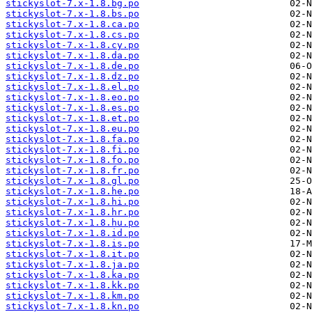
stickyslot-7.x-1.8.bg.po
stickyslot-7.x-1.8.bs.po
stickyslot-7.x-1.8.ca.po
stickyslot-7.x-1.8.cs.po
stickyslot-7.x-1.8.cy.po
stickyslot-7.x-1.8.da.po
stickyslot-7.x-1.8.de.po
stickyslot-7.x-1.8.dz.po
stickyslot-7.x-1.8.el.po
stickyslot-7.x-1.8.eo.po
stickyslot-7.x-1.8.es.po
stickyslot-7.x-1.8.et.po
stickyslot-7.x-1.8.eu.po
stickyslot-7.x-1.8.fa.po
stickyslot-7.x-1.8.fi.po
stickyslot-7.x-1.8.fo.po
stickyslot-7.x-1.8.fr.po
stickyslot-7.x-1.8.gl.po
stickyslot-7.x-1.8.he.po
stickyslot-7.x-1.8.hi.po
stickyslot-7.x-1.8.hr.po
stickyslot-7.x-1.8.hu.po
stickyslot-7.x-1.8.id.po
stickyslot-7.x-1.8.is.po
stickyslot-7.x-1.8.it.po
stickyslot-7.x-1.8.ja.po
stickyslot-7.x-1.8.ka.po
stickyslot-7.x-1.8.kk.po
stickyslot-7.x-1.8.km.po
stickyslot-7.x-1.8.kn.po