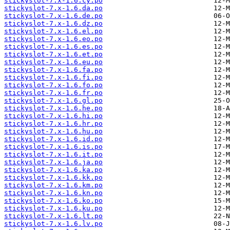
stickyslot-7.x-1.6.cy.po
stickyslot-7.x-1.6.da.po
stickyslot-7.x-1.6.de.po
stickyslot-7.x-1.6.dz.po
stickyslot-7.x-1.6.el.po
stickyslot-7.x-1.6.eo.po
stickyslot-7.x-1.6.es.po
stickyslot-7.x-1.6.et.po
stickyslot-7.x-1.6.eu.po
stickyslot-7.x-1.6.fa.po
stickyslot-7.x-1.6.fi.po
stickyslot-7.x-1.6.fo.po
stickyslot-7.x-1.6.fr.po
stickyslot-7.x-1.6.gl.po
stickyslot-7.x-1.6.he.po
stickyslot-7.x-1.6.hi.po
stickyslot-7.x-1.6.hr.po
stickyslot-7.x-1.6.hu.po
stickyslot-7.x-1.6.id.po
stickyslot-7.x-1.6.is.po
stickyslot-7.x-1.6.it.po
stickyslot-7.x-1.6.ja.po
stickyslot-7.x-1.6.ka.po
stickyslot-7.x-1.6.kk.po
stickyslot-7.x-1.6.km.po
stickyslot-7.x-1.6.kn.po
stickyslot-7.x-1.6.ko.po
stickyslot-7.x-1.6.ku.po
stickyslot-7.x-1.6.lt.po
stickyslot-7.x-1.6.lv.po