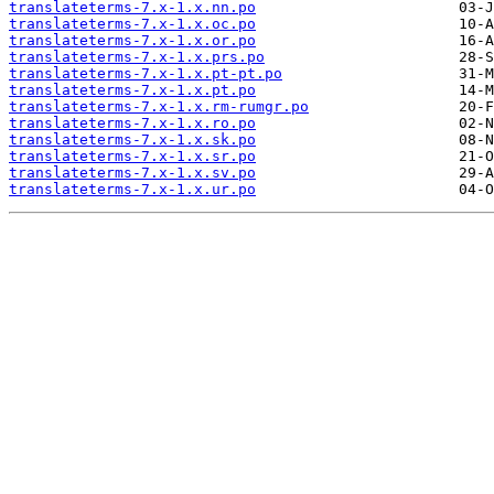
translateterms-7.x-1.x.nn.po
translateterms-7.x-1.x.oc.po
translateterms-7.x-1.x.or.po
translateterms-7.x-1.x.prs.po
translateterms-7.x-1.x.pt-pt.po
translateterms-7.x-1.x.pt.po
translateterms-7.x-1.x.rm-rumgr.po
translateterms-7.x-1.x.ro.po
translateterms-7.x-1.x.sk.po
translateterms-7.x-1.x.sr.po
translateterms-7.x-1.x.sv.po
translateterms-7.x-1.x.ur.po