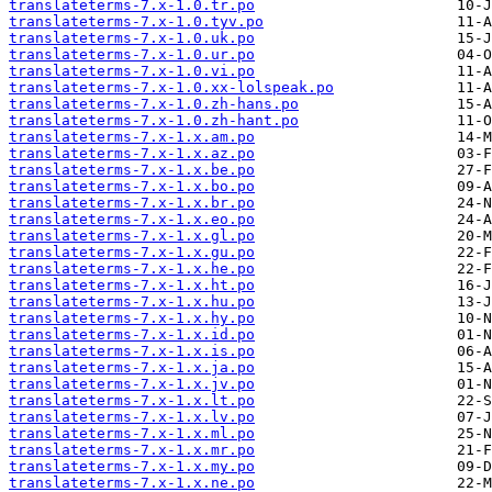
translateterms-7.x-1.0.tr.po
translateterms-7.x-1.0.tyv.po
translateterms-7.x-1.0.uk.po
translateterms-7.x-1.0.ur.po
translateterms-7.x-1.0.vi.po
translateterms-7.x-1.0.xx-lolspeak.po
translateterms-7.x-1.0.zh-hans.po
translateterms-7.x-1.0.zh-hant.po
translateterms-7.x-1.x.am.po
translateterms-7.x-1.x.az.po
translateterms-7.x-1.x.be.po
translateterms-7.x-1.x.bo.po
translateterms-7.x-1.x.br.po
translateterms-7.x-1.x.eo.po
translateterms-7.x-1.x.gl.po
translateterms-7.x-1.x.gu.po
translateterms-7.x-1.x.he.po
translateterms-7.x-1.x.ht.po
translateterms-7.x-1.x.hu.po
translateterms-7.x-1.x.hy.po
translateterms-7.x-1.x.id.po
translateterms-7.x-1.x.is.po
translateterms-7.x-1.x.ja.po
translateterms-7.x-1.x.jv.po
translateterms-7.x-1.x.lt.po
translateterms-7.x-1.x.lv.po
translateterms-7.x-1.x.ml.po
translateterms-7.x-1.x.mr.po
translateterms-7.x-1.x.my.po
translateterms-7.x-1.x.ne.po