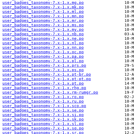
user_badges_taxonomy-7.x-1.x.mg.po
user_badges_taxonomy-7.x-1.x.mk.po
user_badges_taxonomy-7.x-1.x.ml.po
user_badges_taxonomy-7.x-1.x.mn.po
user_badges_taxonomy-7.x-1.x.mr.po
user_badges_taxonomy-7.x-1.x.ms.po
user_badges_taxonomy-7.x-1.x.my.po
user_badges_taxonomy-7.x-1.x.nb.po
user_badges_taxonomy-7.x-1.x.ne.po
user_badges_taxonomy-7.x-1.x.nl.po
user_badges_taxonomy-7.x-1.x.nn.po
user_badges_taxonomy-7.x-1.x.oc.po
user_badges_taxonomy-7.x-1.x.pa.po
user_badges_taxonomy-7.x-1.x.pl.po
user_badges_taxonomy-7.x-1.x.prs.po
user_badges_taxonomy-7.x-1.x.ps.po
user_badges_taxonomy-7.x-1.x.pt-br.po
user_badges_taxonomy-7.x-1.x.pt-pt.po
user_badges_taxonomy-7.x-1.x.pt.po
user_badges_taxonomy-7.x-1.x.rhg.po
user_badges_taxonomy-7.x-1.x.rm-rumgr.po
user_badges_taxonomy-7.x-1.x.ro.po
user_badges_taxonomy-7.x-1.x.ru.po
user_badges_taxonomy-7.x-1.x.sco.po
user_badges_taxonomy-7.x-1.x.se.po
user_badges_taxonomy-7.x-1.x.si.po
user_badges_taxonomy-7.x-1.x.sk.po
user_badges_taxonomy-7.x-1.x.sl.po
user_badges_taxonomy-7.x-1.x.sq.po
user_badges_taxonomy-7.x-1.x.sr.po