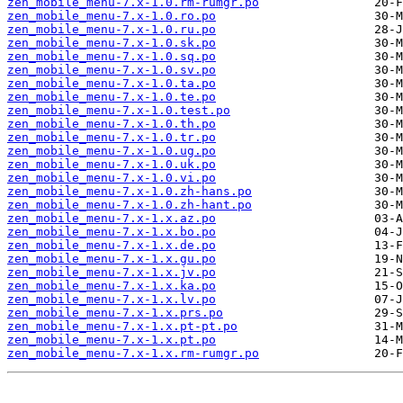
zen_mobile_menu-7.x-1.0.rm-rumgr.po
zen_mobile_menu-7.x-1.0.ro.po
zen_mobile_menu-7.x-1.0.ru.po
zen_mobile_menu-7.x-1.0.sk.po
zen_mobile_menu-7.x-1.0.sq.po
zen_mobile_menu-7.x-1.0.sv.po
zen_mobile_menu-7.x-1.0.ta.po
zen_mobile_menu-7.x-1.0.te.po
zen_mobile_menu-7.x-1.0.test.po
zen_mobile_menu-7.x-1.0.th.po
zen_mobile_menu-7.x-1.0.tr.po
zen_mobile_menu-7.x-1.0.ug.po
zen_mobile_menu-7.x-1.0.uk.po
zen_mobile_menu-7.x-1.0.vi.po
zen_mobile_menu-7.x-1.0.zh-hans.po
zen_mobile_menu-7.x-1.0.zh-hant.po
zen_mobile_menu-7.x-1.x.az.po
zen_mobile_menu-7.x-1.x.bo.po
zen_mobile_menu-7.x-1.x.de.po
zen_mobile_menu-7.x-1.x.gu.po
zen_mobile_menu-7.x-1.x.jv.po
zen_mobile_menu-7.x-1.x.ka.po
zen_mobile_menu-7.x-1.x.lv.po
zen_mobile_menu-7.x-1.x.prs.po
zen_mobile_menu-7.x-1.x.pt-pt.po
zen_mobile_menu-7.x-1.x.pt.po
zen_mobile_menu-7.x-1.x.rm-rumgr.po