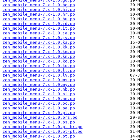
zen_mobile_menu-7.x-1.0.gu.po
zen_mobile_menu-7.x-1.0.he.po
zen_mobile_menu-7.x-1.0.hi.po
zen_mobile_menu-7.x-1.0.hr.po
zen_mobile_menu-7.x-1.0.hu.po
zen_mobile_menu-7.x-1.0.id.po
zen_mobile_menu-7.x-1.0.it.po
zen_mobile_menu-7.x-1.0.ja.po
zen_mobile_menu-7.x-1.0.jv.po
zen_mobile_menu-7.x-1.0.ka.po
zen_mobile_menu-7.x-1.0.kk.po
zen_mobile_menu-7.x-1.0.km.po
zen_mobile_menu-7.x-1.0.kn.po
zen_mobile_menu-7.x-1.0.ko.po
zen_mobile_menu-7.x-1.0.ku.po
zen_mobile_menu-7.x-1.0.lt.po
zen_mobile_menu-7.x-1.0.lv.po
zen_mobile_menu-7.x-1.0.ms.po
zen_mobile_menu-7.x-1.0.my.po
zen_mobile_menu-7.x-1.0.nb.po
zen_mobile_menu-7.x-1.0.nl.po
zen_mobile_menu-7.x-1.0.nn.po
zen_mobile_menu-7.x-1.0.oc.po
zen_mobile_menu-7.x-1.0.pa.po
zen_mobile_menu-7.x-1.0.pl.po
zen_mobile_menu-7.x-1.0.prs.po
zen_mobile_menu-7.x-1.0.ps.po
zen_mobile_menu-7.x-1.0.pt-br.po
zen_mobile_menu-7.x-1.0.pt-pt.po
zen_mobile_menu-7.x-1.0.pt.po