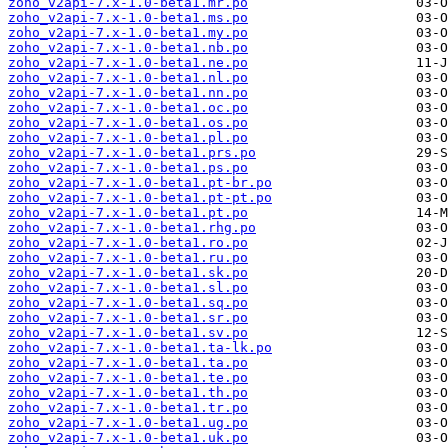
zoho_v2api-7.x-1.0-beta1.mr.po
zoho_v2api-7.x-1.0-beta1.ms.po
zoho_v2api-7.x-1.0-beta1.my.po
zoho_v2api-7.x-1.0-beta1.nb.po
zoho_v2api-7.x-1.0-beta1.ne.po
zoho_v2api-7.x-1.0-beta1.nl.po
zoho_v2api-7.x-1.0-beta1.nn.po
zoho_v2api-7.x-1.0-beta1.oc.po
zoho_v2api-7.x-1.0-beta1.os.po
zoho_v2api-7.x-1.0-beta1.pl.po
zoho_v2api-7.x-1.0-beta1.prs.po
zoho_v2api-7.x-1.0-beta1.ps.po
zoho_v2api-7.x-1.0-beta1.pt-br.po
zoho_v2api-7.x-1.0-beta1.pt-pt.po
zoho_v2api-7.x-1.0-beta1.pt.po
zoho_v2api-7.x-1.0-beta1.rhg.po
zoho_v2api-7.x-1.0-beta1.ro.po
zoho_v2api-7.x-1.0-beta1.ru.po
zoho_v2api-7.x-1.0-beta1.sk.po
zoho_v2api-7.x-1.0-beta1.sl.po
zoho_v2api-7.x-1.0-beta1.sq.po
zoho_v2api-7.x-1.0-beta1.sr.po
zoho_v2api-7.x-1.0-beta1.sv.po
zoho_v2api-7.x-1.0-beta1.ta-lk.po
zoho_v2api-7.x-1.0-beta1.ta.po
zoho_v2api-7.x-1.0-beta1.te.po
zoho_v2api-7.x-1.0-beta1.th.po
zoho_v2api-7.x-1.0-beta1.tr.po
zoho_v2api-7.x-1.0-beta1.ug.po
zoho_v2api-7.x-1.0-beta1.uk.po