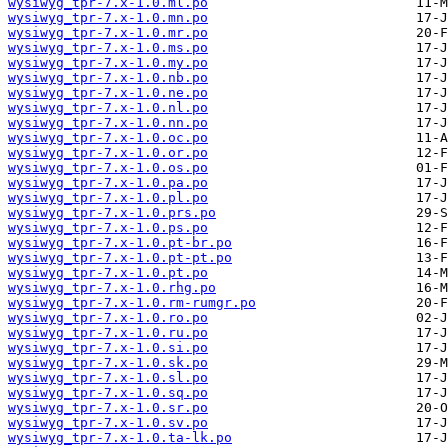
wysiwyg_tpr-7.x-1.0.ml.po
wysiwyg_tpr-7.x-1.0.mn.po
wysiwyg_tpr-7.x-1.0.mr.po
wysiwyg_tpr-7.x-1.0.ms.po
wysiwyg_tpr-7.x-1.0.my.po
wysiwyg_tpr-7.x-1.0.nb.po
wysiwyg_tpr-7.x-1.0.ne.po
wysiwyg_tpr-7.x-1.0.nl.po
wysiwyg_tpr-7.x-1.0.nn.po
wysiwyg_tpr-7.x-1.0.oc.po
wysiwyg_tpr-7.x-1.0.or.po
wysiwyg_tpr-7.x-1.0.os.po
wysiwyg_tpr-7.x-1.0.pa.po
wysiwyg_tpr-7.x-1.0.pl.po
wysiwyg_tpr-7.x-1.0.prs.po
wysiwyg_tpr-7.x-1.0.ps.po
wysiwyg_tpr-7.x-1.0.pt-br.po
wysiwyg_tpr-7.x-1.0.pt-pt.po
wysiwyg_tpr-7.x-1.0.pt.po
wysiwyg_tpr-7.x-1.0.rhg.po
wysiwyg_tpr-7.x-1.0.rm-rumgr.po
wysiwyg_tpr-7.x-1.0.ro.po
wysiwyg_tpr-7.x-1.0.ru.po
wysiwyg_tpr-7.x-1.0.si.po
wysiwyg_tpr-7.x-1.0.sk.po
wysiwyg_tpr-7.x-1.0.sl.po
wysiwyg_tpr-7.x-1.0.sq.po
wysiwyg_tpr-7.x-1.0.sr.po
wysiwyg_tpr-7.x-1.0.sv.po
wysiwyg_tpr-7.x-1.0.ta-lk.po