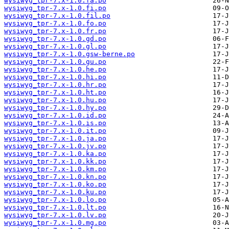
wysiwyg_tpr-7.x-1.0.fa.po
wysiwyg_tpr-7.x-1.0.fi.po
wysiwyg_tpr-7.x-1.0.fil.po
wysiwyg_tpr-7.x-1.0.fo.po
wysiwyg_tpr-7.x-1.0.fr.po
wysiwyg_tpr-7.x-1.0.gd.po
wysiwyg_tpr-7.x-1.0.gl.po
wysiwyg_tpr-7.x-1.0.gsw-berne.po
wysiwyg_tpr-7.x-1.0.gu.po
wysiwyg_tpr-7.x-1.0.he.po
wysiwyg_tpr-7.x-1.0.hi.po
wysiwyg_tpr-7.x-1.0.hr.po
wysiwyg_tpr-7.x-1.0.ht.po
wysiwyg_tpr-7.x-1.0.hu.po
wysiwyg_tpr-7.x-1.0.hy.po
wysiwyg_tpr-7.x-1.0.id.po
wysiwyg_tpr-7.x-1.0.is.po
wysiwyg_tpr-7.x-1.0.it.po
wysiwyg_tpr-7.x-1.0.ja.po
wysiwyg_tpr-7.x-1.0.jv.po
wysiwyg_tpr-7.x-1.0.ka.po
wysiwyg_tpr-7.x-1.0.kk.po
wysiwyg_tpr-7.x-1.0.km.po
wysiwyg_tpr-7.x-1.0.kn.po
wysiwyg_tpr-7.x-1.0.ko.po
wysiwyg_tpr-7.x-1.0.ku.po
wysiwyg_tpr-7.x-1.0.lo.po
wysiwyg_tpr-7.x-1.0.lt.po
wysiwyg_tpr-7.x-1.0.lv.po
wysiwyg_tpr-7.x-1.0.mg.po