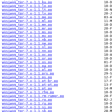
wysiwyg_tpr-7.x-1.1.ku.po
wysiwyg_tpr-7.x-1.1.lo.po
wysiwyg_tpr-7.x-1.1.lt.po
wysiwyg_tpr-7.x-1.1.lv.po
wysiwyg_tpr-7.x-1.1.mg.po
wysiwyg_tpr-7.x-1.1.ml.po
wysiwyg_tpr-7.x-1.1.mn.po
wysiwyg_tpr-7.x-1.1.mr.po
wysiwyg_tpr-7.x-1.1.ms.po
wysiwyg_tpr-7.x-1.1.my.po
wysiwyg_tpr-7.x-1.1.nb.po
wysiwyg_tpr-7.x-1.1.ne.po
wysiwyg_tpr-7.x-1.1.nl.po
wysiwyg_tpr-7.x-1.1.nn.po
wysiwyg_tpr-7.x-1.1.oc.po
wysiwyg_tpr-7.x-1.1.or.po
wysiwyg_tpr-7.x-1.1.os.po
wysiwyg_tpr-7.x-1.1.pa.po
wysiwyg_tpr-7.x-1.1.pl.po
wysiwyg_tpr-7.x-1.1.prs.po
wysiwyg_tpr-7.x-1.1.ps.po
wysiwyg_tpr-7.x-1.1.pt-br.po
wysiwyg_tpr-7.x-1.1.pt-pt.po
wysiwyg_tpr-7.x-1.1.pt.po
wysiwyg_tpr-7.x-1.1.rhg.po
wysiwyg_tpr-7.x-1.1.rm-rumgr.po
wysiwyg_tpr-7.x-1.1.ro.po
wysiwyg_tpr-7.x-1.1.ru.po
wysiwyg_tpr-7.x-1.1.si.po
wysiwyg_tpr-7.x-1.1.sk.po