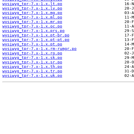
wysiwyg_tpr-7.x-1.x.lt.po
wysiwyg_tpr-7.x-1.x.lv.po
wysiwyg_tpr-7.x-1.x.mg.po
wysiwyg_tpr-7.x-1.x.ml.po
wysiwyg_tpr-7.x-1.x.mr.po
wysiwyg_tpr-7.x-1.x.oc.po
wysiwyg_tpr-7.x-1.x.prs.po
wysiwyg_tpr-7.x-1.x.pt-br.po
wysiwyg_tpr-7.x-1.x.pt-pt.po
wysiwyg_tpr-7.x-1.x.pt.po
wysiwyg_tpr-7.x-1.x.rm-rumgr.po
wysiwyg_tpr-7.x-1.x.ro.po
wysiwyg_tpr-7.x-1.x.sk.po
wysiwyg_tpr-7.x-1.x.sr.po
wysiwyg_tpr-7.x-1.x.th.po
wysiwyg_tpr-7.x-1.x.tr.po
wysiwyg_tpr-7.x-1.x.uk.po