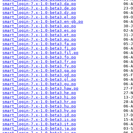
smart_login-7.x-1.0-beta3.da.po
smart_login-7.x-1.0-beta3.de.po
smart_login-7.x-1.0-beta3.dz.po
smart_login-7.x-1.0-beta3.el.po
smart_login-7.x-1.0-beta3.en-gb.po
smart_login-7.x-1.0-beta3.eo.po
smart_login-7.x-1.0-beta3.es.po
smart_login-7.x-1.0-beta3.et.po
smart_login-7.x-1.0-beta3.eu.po
smart_login-7.x-1.0-beta3.fa.po
smart_login-7.x-1.0-beta3.fi.po
smart_login-7.x-1.0-beta3.fil.po
smart_login-7.x-1.0-beta3.fo.po
smart_login-7.x-1.0-beta3.fr.po
smart_login-7.x-1.0-beta3.fy.po
smart_login-7.x-1.0-beta3.ga.po
smart_login-7.x-1.0-beta3.gd.po
smart_login-7.x-1.0-beta3.gl.po
smart_login-7.x-1.0-beta3.gu.po
smart_login-7.x-1.0-beta3.haw.po
smart_login-7.x-1.0-beta3.he.po
smart_login-7.x-1.0-beta3.hi.po
smart_login-7.x-1.0-beta3.hr.po
smart_login-7.x-1.0-beta3.hu.po
smart_login-7.x-1.0-beta3.hy.po
smart_login-7.x-1.0-beta3.id.po
smart_login-7.x-1.0-beta3.is.po
smart_login-7.x-1.0-beta3.it.po
smart_login-7.x-1.0-beta3.ja.po
smart_login-7.x-1.0-beta3.jv.po