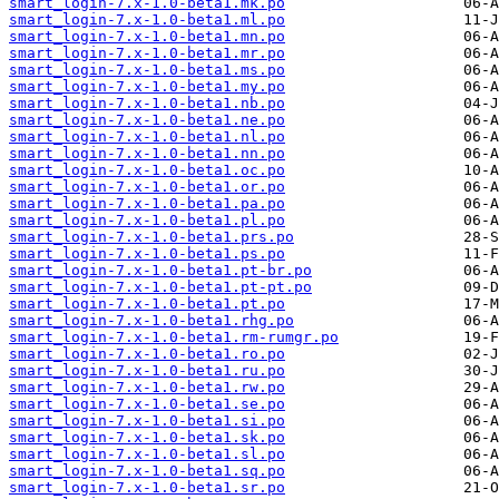
smart_login-7.x-1.0-beta1.mk.po
smart_login-7.x-1.0-beta1.ml.po
smart_login-7.x-1.0-beta1.mn.po
smart_login-7.x-1.0-beta1.mr.po
smart_login-7.x-1.0-beta1.ms.po
smart_login-7.x-1.0-beta1.my.po
smart_login-7.x-1.0-beta1.nb.po
smart_login-7.x-1.0-beta1.ne.po
smart_login-7.x-1.0-beta1.nl.po
smart_login-7.x-1.0-beta1.nn.po
smart_login-7.x-1.0-beta1.oc.po
smart_login-7.x-1.0-beta1.or.po
smart_login-7.x-1.0-beta1.pa.po
smart_login-7.x-1.0-beta1.pl.po
smart_login-7.x-1.0-beta1.prs.po
smart_login-7.x-1.0-beta1.ps.po
smart_login-7.x-1.0-beta1.pt-br.po
smart_login-7.x-1.0-beta1.pt-pt.po
smart_login-7.x-1.0-beta1.pt.po
smart_login-7.x-1.0-beta1.rhg.po
smart_login-7.x-1.0-beta1.rm-rumgr.po
smart_login-7.x-1.0-beta1.ro.po
smart_login-7.x-1.0-beta1.ru.po
smart_login-7.x-1.0-beta1.rw.po
smart_login-7.x-1.0-beta1.se.po
smart_login-7.x-1.0-beta1.si.po
smart_login-7.x-1.0-beta1.sk.po
smart_login-7.x-1.0-beta1.sl.po
smart_login-7.x-1.0-beta1.sq.po
smart_login-7.x-1.0-beta1.sr.po