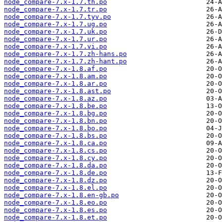
node_compare-7.x-1.7.th.po
node_compare-7.x-1.7.tr.po
node_compare-7.x-1.7.tyv.po
node_compare-7.x-1.7.ug.po
node_compare-7.x-1.7.uk.po
node_compare-7.x-1.7.ur.po
node_compare-7.x-1.7.vi.po
node_compare-7.x-1.7.zh-hans.po
node_compare-7.x-1.7.zh-hant.po
node_compare-7.x-1.8.af.po
node_compare-7.x-1.8.am.po
node_compare-7.x-1.8.ar.po
node_compare-7.x-1.8.ast.po
node_compare-7.x-1.8.az.po
node_compare-7.x-1.8.be.po
node_compare-7.x-1.8.bg.po
node_compare-7.x-1.8.bn.po
node_compare-7.x-1.8.bo.po
node_compare-7.x-1.8.bs.po
node_compare-7.x-1.8.ca.po
node_compare-7.x-1.8.cs.po
node_compare-7.x-1.8.cy.po
node_compare-7.x-1.8.da.po
node_compare-7.x-1.8.de.po
node_compare-7.x-1.8.dz.po
node_compare-7.x-1.8.el.po
node_compare-7.x-1.8.en-gb.po
node_compare-7.x-1.8.eo.po
node_compare-7.x-1.8.es.po
node_compare-7.x-1.8.et.po