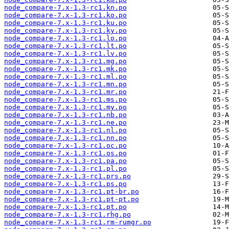
node_compare-7.x-1.3-rc1.kn.po
node_compare-7.x-1.3-rc1.ko.po
node_compare-7.x-1.3-rc1.ku.po
node_compare-7.x-1.3-rc1.ky.po
node_compare-7.x-1.3-rc1.lo.po
node_compare-7.x-1.3-rc1.lt.po
node_compare-7.x-1.3-rc1.lv.po
node_compare-7.x-1.3-rc1.mg.po
node_compare-7.x-1.3-rc1.mk.po
node_compare-7.x-1.3-rc1.ml.po
node_compare-7.x-1.3-rc1.mn.po
node_compare-7.x-1.3-rc1.mr.po
node_compare-7.x-1.3-rc1.ms.po
node_compare-7.x-1.3-rc1.my.po
node_compare-7.x-1.3-rc1.nb.po
node_compare-7.x-1.3-rc1.ne.po
node_compare-7.x-1.3-rc1.nl.po
node_compare-7.x-1.3-rc1.nn.po
node_compare-7.x-1.3-rc1.oc.po
node_compare-7.x-1.3-rc1.os.po
node_compare-7.x-1.3-rc1.pa.po
node_compare-7.x-1.3-rc1.pl.po
node_compare-7.x-1.3-rc1.prs.po
node_compare-7.x-1.3-rc1.ps.po
node_compare-7.x-1.3-rc1.pt-br.po
node_compare-7.x-1.3-rc1.pt-pt.po
node_compare-7.x-1.3-rc1.pt.po
node_compare-7.x-1.3-rc1.rhg.po
node_compare-7.x-1.3-rc1.rm-rumgr.po