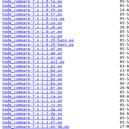
node_compare-7.x-1.0.ta.po
node_compare-7.x-1.0.te.po
node_compare-7.x-1.0.th.po
node_compare-7.x-1.0.tr.po
node_compare-7.x-1.0.tyv.po
node_compare-7.x-1.0.ug.po
node_compare-7.x-1.0.uk.po
node_compare-7.x-1.0.ur.po
node_compare-7.x-1.0.vi.po
node_compare-7.x-1.0.zh-hans.po
node_compare-7.x-1.0.zh-hant.po
node_compare-7.x-1.2.af.po
node_compare-7.x-1.2.am.po
node_compare-7.x-1.2.ar.po
node_compare-7.x-1.2.ast.po
node_compare-7.x-1.2.az.po
node_compare-7.x-1.2.be.po
node_compare-7.x-1.2.bg.po
node_compare-7.x-1.2.bn.po
node_compare-7.x-1.2.bo.po
node_compare-7.x-1.2.br.po
node_compare-7.x-1.2.bs.po
node_compare-7.x-1.2.ca.po
node_compare-7.x-1.2.cs.po
node_compare-7.x-1.2.cy.po
node_compare-7.x-1.2.da.po
node_compare-7.x-1.2.de.po
node_compare-7.x-1.2.dz.po
node_compare-7.x-1.2.el.po
node_compare-7.x-1.2.en-gb.po