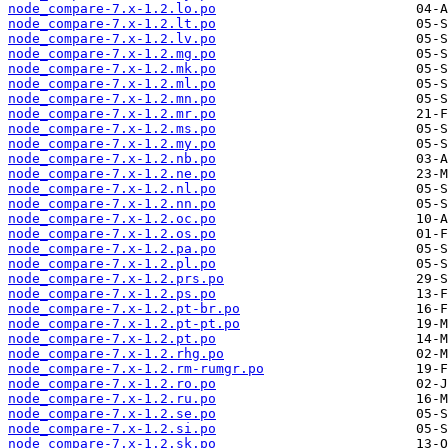
node_compare-7.x-1.2.lo.po
node_compare-7.x-1.2.lt.po
node_compare-7.x-1.2.lv.po
node_compare-7.x-1.2.mg.po
node_compare-7.x-1.2.mk.po
node_compare-7.x-1.2.ml.po
node_compare-7.x-1.2.mn.po
node_compare-7.x-1.2.mr.po
node_compare-7.x-1.2.ms.po
node_compare-7.x-1.2.my.po
node_compare-7.x-1.2.nb.po
node_compare-7.x-1.2.ne.po
node_compare-7.x-1.2.nl.po
node_compare-7.x-1.2.nn.po
node_compare-7.x-1.2.oc.po
node_compare-7.x-1.2.os.po
node_compare-7.x-1.2.pa.po
node_compare-7.x-1.2.pl.po
node_compare-7.x-1.2.prs.po
node_compare-7.x-1.2.ps.po
node_compare-7.x-1.2.pt-br.po
node_compare-7.x-1.2.pt-pt.po
node_compare-7.x-1.2.pt.po
node_compare-7.x-1.2.rhg.po
node_compare-7.x-1.2.rm-rumgr.po
node_compare-7.x-1.2.ro.po
node_compare-7.x-1.2.ru.po
node_compare-7.x-1.2.se.po
node_compare-7.x-1.2.si.po
node_compare-7.x-1.2.sk.po