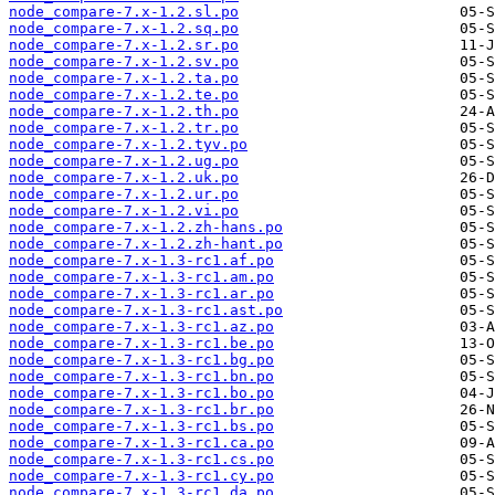
node_compare-7.x-1.2.sl.po
node_compare-7.x-1.2.sq.po
node_compare-7.x-1.2.sr.po
node_compare-7.x-1.2.sv.po
node_compare-7.x-1.2.ta.po
node_compare-7.x-1.2.te.po
node_compare-7.x-1.2.th.po
node_compare-7.x-1.2.tr.po
node_compare-7.x-1.2.tyv.po
node_compare-7.x-1.2.ug.po
node_compare-7.x-1.2.uk.po
node_compare-7.x-1.2.ur.po
node_compare-7.x-1.2.vi.po
node_compare-7.x-1.2.zh-hans.po
node_compare-7.x-1.2.zh-hant.po
node_compare-7.x-1.3-rc1.af.po
node_compare-7.x-1.3-rc1.am.po
node_compare-7.x-1.3-rc1.ar.po
node_compare-7.x-1.3-rc1.ast.po
node_compare-7.x-1.3-rc1.az.po
node_compare-7.x-1.3-rc1.be.po
node_compare-7.x-1.3-rc1.bg.po
node_compare-7.x-1.3-rc1.bn.po
node_compare-7.x-1.3-rc1.bo.po
node_compare-7.x-1.3-rc1.br.po
node_compare-7.x-1.3-rc1.bs.po
node_compare-7.x-1.3-rc1.ca.po
node_compare-7.x-1.3-rc1.cs.po
node_compare-7.x-1.3-rc1.cy.po
node_compare-7.x-1.3-rc1.da.po