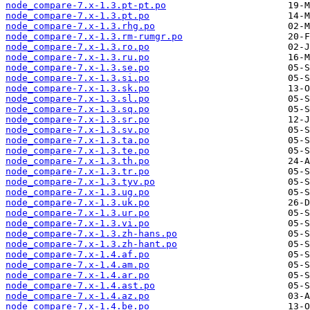
node_compare-7.x-1.3.pt-pt.po
node_compare-7.x-1.3.pt.po
node_compare-7.x-1.3.rhg.po
node_compare-7.x-1.3.rm-rumgr.po
node_compare-7.x-1.3.ro.po
node_compare-7.x-1.3.ru.po
node_compare-7.x-1.3.se.po
node_compare-7.x-1.3.si.po
node_compare-7.x-1.3.sk.po
node_compare-7.x-1.3.sl.po
node_compare-7.x-1.3.sq.po
node_compare-7.x-1.3.sr.po
node_compare-7.x-1.3.sv.po
node_compare-7.x-1.3.ta.po
node_compare-7.x-1.3.te.po
node_compare-7.x-1.3.th.po
node_compare-7.x-1.3.tr.po
node_compare-7.x-1.3.tyv.po
node_compare-7.x-1.3.ug.po
node_compare-7.x-1.3.uk.po
node_compare-7.x-1.3.ur.po
node_compare-7.x-1.3.vi.po
node_compare-7.x-1.3.zh-hans.po
node_compare-7.x-1.3.zh-hant.po
node_compare-7.x-1.4.af.po
node_compare-7.x-1.4.am.po
node_compare-7.x-1.4.ar.po
node_compare-7.x-1.4.ast.po
node_compare-7.x-1.4.az.po
node_compare-7.x-1.4.be.po