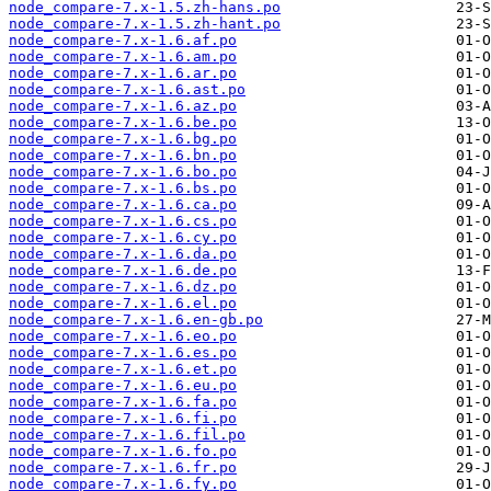
node_compare-7.x-1.5.zh-hans.po
node_compare-7.x-1.5.zh-hant.po
node_compare-7.x-1.6.af.po
node_compare-7.x-1.6.am.po
node_compare-7.x-1.6.ar.po
node_compare-7.x-1.6.ast.po
node_compare-7.x-1.6.az.po
node_compare-7.x-1.6.be.po
node_compare-7.x-1.6.bg.po
node_compare-7.x-1.6.bn.po
node_compare-7.x-1.6.bo.po
node_compare-7.x-1.6.bs.po
node_compare-7.x-1.6.ca.po
node_compare-7.x-1.6.cs.po
node_compare-7.x-1.6.cy.po
node_compare-7.x-1.6.da.po
node_compare-7.x-1.6.de.po
node_compare-7.x-1.6.dz.po
node_compare-7.x-1.6.el.po
node_compare-7.x-1.6.en-gb.po
node_compare-7.x-1.6.eo.po
node_compare-7.x-1.6.es.po
node_compare-7.x-1.6.et.po
node_compare-7.x-1.6.eu.po
node_compare-7.x-1.6.fa.po
node_compare-7.x-1.6.fi.po
node_compare-7.x-1.6.fil.po
node_compare-7.x-1.6.fo.po
node_compare-7.x-1.6.fr.po
node_compare-7.x-1.6.fy.po