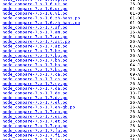
node_compare-7.x-1.6.uk.po
node_compare-7.x-1.6.ur.po
node_compare-7.x-1.6.vi.po
node_compare-7.x-1.6.zh-hans.po
node_compare-7.x-1.6.zh-hant.po
node_compare-7.x-1.7.af.po
node_compare-7.x-1.7.am.po
node_compare-7.x-1.7.ar.po
node_compare-7.x-1.7.ast.po
node_compare-7.x-1.7.az.po
node_compare-7.x-1.7.be.po
node_compare-7.x-1.7.bg.po
node_compare-7.x-1.7.bn.po
node_compare-7.x-1.7.bo.po
node_compare-7.x-1.7.bs.po
node_compare-7.x-1.7.ca.po
node_compare-7.x-1.7.cs.po
node_compare-7.x-1.7.cy.po
node_compare-7.x-1.7.da.po
node_compare-7.x-1.7.de.po
node_compare-7.x-1.7.dz.po
node_compare-7.x-1.7.el.po
node_compare-7.x-1.7.en-gb.po
node_compare-7.x-1.7.eo.po
node_compare-7.x-1.7.es.po
node_compare-7.x-1.7.et.po
node_compare-7.x-1.7.eu.po
node_compare-7.x-1.7.fa.po
node_compare-7.x-1.7.fi.po
node_compare-7.x-1.7.fil.po