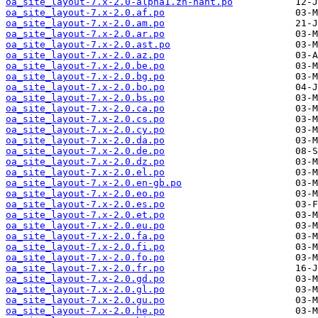
oa_site_layout-7.x-2.0-alpha1.zh-hant.po
oa_site_layout-7.x-2.0.af.po
oa_site_layout-7.x-2.0.am.po
oa_site_layout-7.x-2.0.ar.po
oa_site_layout-7.x-2.0.ast.po
oa_site_layout-7.x-2.0.az.po
oa_site_layout-7.x-2.0.be.po
oa_site_layout-7.x-2.0.bg.po
oa_site_layout-7.x-2.0.bo.po
oa_site_layout-7.x-2.0.bs.po
oa_site_layout-7.x-2.0.ca.po
oa_site_layout-7.x-2.0.cs.po
oa_site_layout-7.x-2.0.cy.po
oa_site_layout-7.x-2.0.da.po
oa_site_layout-7.x-2.0.de.po
oa_site_layout-7.x-2.0.dz.po
oa_site_layout-7.x-2.0.el.po
oa_site_layout-7.x-2.0.en-gb.po
oa_site_layout-7.x-2.0.eo.po
oa_site_layout-7.x-2.0.es.po
oa_site_layout-7.x-2.0.et.po
oa_site_layout-7.x-2.0.eu.po
oa_site_layout-7.x-2.0.fa.po
oa_site_layout-7.x-2.0.fi.po
oa_site_layout-7.x-2.0.fo.po
oa_site_layout-7.x-2.0.fr.po
oa_site_layout-7.x-2.0.gd.po
oa_site_layout-7.x-2.0.gl.po
oa_site_layout-7.x-2.0.gu.po
oa_site_layout-7.x-2.0.he.po