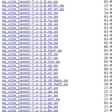
oa_site_layout-7.x-2.0.ps.po
oa_site_layout-7.x-2.0.pt-br.po
oa_site_layout-7.x-2.0.pt-pt.po
oa_site_layout-7.x-2.0.pt.po
oa_site_layout-7.x-2.0.ro.po
oa_site_layout-7.x-2.0.ru.po
oa_site_layout-7.x-2.0.sk.po
oa_site_layout-7.x-2.0.sl.po
oa_site_layout-7.x-2.0.sq.po
oa_site_layout-7.x-2.0.sr.po
oa_site_layout-7.x-2.0.sv.po
oa_site_layout-7.x-2.0.ta.po
oa_site_layout-7.x-2.0.te.po
oa_site_layout-7.x-2.0.test.po
oa_site_layout-7.x-2.0.th.po
oa_site_layout-7.x-2.0.tr.po
oa_site_layout-7.x-2.0.tyv.po
oa_site_layout-7.x-2.0.ug.po
oa_site_layout-7.x-2.0.uk.po
oa_site_layout-7.x-2.0.ur.po
oa_site_layout-7.x-2.0.vi.po
oa_site_layout-7.x-2.0.zh-hans.po
oa_site_layout-7.x-2.0.zh-hant.po
oa_site_layout-7.x-2.1.af.po
oa_site_layout-7.x-2.1.am.po
oa_site_layout-7.x-2.1.ar.po
oa_site_layout-7.x-2.1.ast.po
oa_site_layout-7.x-2.1.az.po
oa_site_layout-7.x-2.1.be.po
oa_site_layout-7.x-2.1.bg.po