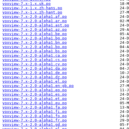
yoxview-7.x-1.x.uk.po
yoxview-7.x-1.x.zh-hans.po
yoxview-7.x-1.x.zh-hant.po
yoxview-7.x-2.0-alpha1.af.po
yoxview-7.x-2.0-alpha1.ar.po
yoxview-7.x-2.0-alpha1.ast.po
yoxview-7.x-2.0-alpha1.az.po
yoxview-7.x-2.0-alpha1.be.po
yoxview-7.x-2.0-alpha1.bg.po
yoxview-7.x-2.0-alpha1.bn.po
yoxview-7.x-2.0-alpha1.bo.po
yoxview-7.x-2.0-alpha1.bs.po
yoxview-7.x-2.0-alpha1.ca.po
yoxview-7.x-2.0-alpha1.cs.po
yoxview-7.x-2.0-alpha1.cy.po
yoxview-7.x-2.0-alpha1.da.po
yoxview-7.x-2.0-alpha1.de.po
yoxview-7.x-2.0-alpha1.dz.po
yoxview-7.x-2.0-alpha1.el.po
yoxview-7.x-2.0-alpha1.en-gb.po
yoxview-7.x-2.0-alpha1.eo.po
yoxview-7.x-2.0-alpha1.es.po
yoxview-7.x-2.0-alpha1.et.po
yoxview-7.x-2.0-alpha1.eu.po
yoxview-7.x-2.0-alpha1.fa.po
yoxview-7.x-2.0-alpha1.fi.po
yoxview-7.x-2.0-alpha1.fo.po
yoxview-7.x-2.0-alpha1.fr.po
yoxview-7.x-2.0-alpha1.gd.po
yoxview-7.x-2.0-alpha1.gl.po