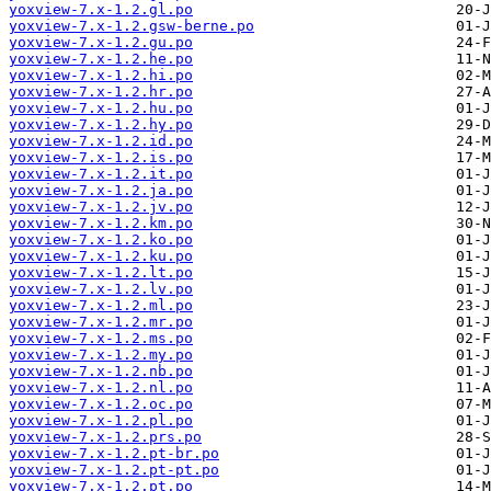
yoxview-7.x-1.2.gl.po
yoxview-7.x-1.2.gsw-berne.po
yoxview-7.x-1.2.gu.po
yoxview-7.x-1.2.he.po
yoxview-7.x-1.2.hi.po
yoxview-7.x-1.2.hr.po
yoxview-7.x-1.2.hu.po
yoxview-7.x-1.2.hy.po
yoxview-7.x-1.2.id.po
yoxview-7.x-1.2.is.po
yoxview-7.x-1.2.it.po
yoxview-7.x-1.2.ja.po
yoxview-7.x-1.2.jv.po
yoxview-7.x-1.2.km.po
yoxview-7.x-1.2.ko.po
yoxview-7.x-1.2.ku.po
yoxview-7.x-1.2.lt.po
yoxview-7.x-1.2.lv.po
yoxview-7.x-1.2.ml.po
yoxview-7.x-1.2.mr.po
yoxview-7.x-1.2.ms.po
yoxview-7.x-1.2.my.po
yoxview-7.x-1.2.nb.po
yoxview-7.x-1.2.nl.po
yoxview-7.x-1.2.oc.po
yoxview-7.x-1.2.pl.po
yoxview-7.x-1.2.prs.po
yoxview-7.x-1.2.pt-br.po
yoxview-7.x-1.2.pt-pt.po
yoxview-7.x-1.2.pt.po