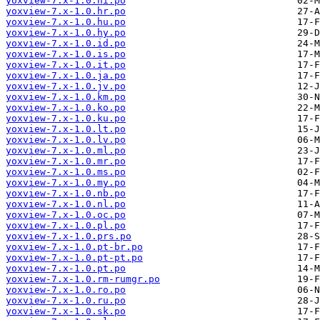
yoxview-7.x-1.0.hi.po
yoxview-7.x-1.0.hr.po
yoxview-7.x-1.0.hu.po
yoxview-7.x-1.0.hy.po
yoxview-7.x-1.0.id.po
yoxview-7.x-1.0.is.po
yoxview-7.x-1.0.it.po
yoxview-7.x-1.0.ja.po
yoxview-7.x-1.0.jv.po
yoxview-7.x-1.0.km.po
yoxview-7.x-1.0.ko.po
yoxview-7.x-1.0.ku.po
yoxview-7.x-1.0.lt.po
yoxview-7.x-1.0.lv.po
yoxview-7.x-1.0.ml.po
yoxview-7.x-1.0.mr.po
yoxview-7.x-1.0.ms.po
yoxview-7.x-1.0.my.po
yoxview-7.x-1.0.nb.po
yoxview-7.x-1.0.nl.po
yoxview-7.x-1.0.oc.po
yoxview-7.x-1.0.pl.po
yoxview-7.x-1.0.prs.po
yoxview-7.x-1.0.pt-br.po
yoxview-7.x-1.0.pt-pt.po
yoxview-7.x-1.0.pt.po
yoxview-7.x-1.0.rm-rumgr.po
yoxview-7.x-1.0.ro.po
yoxview-7.x-1.0.ru.po
yoxview-7.x-1.0.sk.po