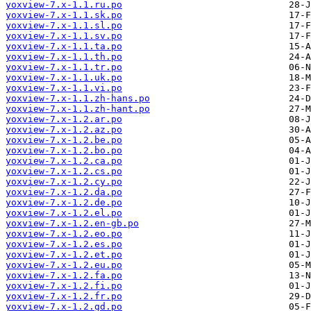
yoxview-7.x-1.1.ru.po
yoxview-7.x-1.1.sk.po
yoxview-7.x-1.1.sl.po
yoxview-7.x-1.1.sv.po
yoxview-7.x-1.1.ta.po
yoxview-7.x-1.1.th.po
yoxview-7.x-1.1.tr.po
yoxview-7.x-1.1.uk.po
yoxview-7.x-1.1.vi.po
yoxview-7.x-1.1.zh-hans.po
yoxview-7.x-1.1.zh-hant.po
yoxview-7.x-1.2.ar.po
yoxview-7.x-1.2.az.po
yoxview-7.x-1.2.be.po
yoxview-7.x-1.2.bo.po
yoxview-7.x-1.2.ca.po
yoxview-7.x-1.2.cs.po
yoxview-7.x-1.2.cy.po
yoxview-7.x-1.2.da.po
yoxview-7.x-1.2.de.po
yoxview-7.x-1.2.el.po
yoxview-7.x-1.2.en-gb.po
yoxview-7.x-1.2.eo.po
yoxview-7.x-1.2.es.po
yoxview-7.x-1.2.et.po
yoxview-7.x-1.2.eu.po
yoxview-7.x-1.2.fa.po
yoxview-7.x-1.2.fi.po
yoxview-7.x-1.2.fr.po
yoxview-7.x-1.2.gd.po