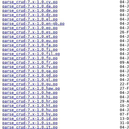
parse_crud-7.x-1.0.cy.po
parse_crud-7.x-1.0.da.po
parse_crud-7.x-1.0.de.po
parse_crud-7.x-1.0.dz.po
parse_crud-7.x-1.0.el.po
parse_crud-7.x-1.0.en-gb.po
parse_crud-7.x-1.0.eo.po
parse_crud-7.x-1.0.es.po
parse_crud-7.x-1.0.et.po
parse_crud-7.x-1.0.eu.po
parse_crud-7.x-1.0.fa.po
parse_crud-7.x-1.0.fi.po
parse_crud-7.x-1.0.fil.po
parse_crud-7.x-1.0.fo.po
parse_crud-7.x-1.0.fr.po
parse_crud-7.x-1.0.fy.po
parse_crud-7.x-1.0.ga.po
parse_crud-7.x-1.0.gd.po
parse_crud-7.x-1.0.gl.po
parse_crud-7.x-1.0.gu.po
parse_crud-7.x-1.0.haw.po
parse_crud-7.x-1.0.he.po
parse_crud-7.x-1.0.hi.po
parse_crud-7.x-1.0.hr.po
parse_crud-7.x-1.0.ht.po
parse_crud-7.x-1.0.hu.po
parse_crud-7.x-1.0.hy.po
parse_crud-7.x-1.0.id.po
parse_crud-7.x-1.0.is.po
parse_crud-7.x-1.0.it.po