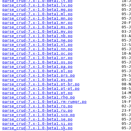
parse_crud-7.x-1.0-beta1.lt.po
parse_crud-7.x-1.0-beta1.lv.po
parse_crud-7.x-1.0-beta1.mg.po
parse_crud-7.x-1.0-beta1.ml.po
parse_crud-7.x-1.0-beta1.mn.po
parse_crud-7.x-1.0-beta1.mr.po
parse_crud-7.x-1.0-beta1.ms.po
parse_crud-7.x-1.0-beta1.my.po
parse_crud-7.x-1.0-beta1.nb.po
parse_crud-7.x-1.0-beta1.ne.po
parse_crud-7.x-1.0-beta1.nl.po
parse_crud-7.x-1.0-beta1.nn.po
parse_crud-7.x-1.0-beta1.oc.po
parse_crud-7.x-1.0-beta1.or.po
parse_crud-7.x-1.0-beta1.os.po
parse_crud-7.x-1.0-beta1.pa.po
parse_crud-7.x-1.0-beta1.pl.po
parse_crud-7.x-1.0-beta1.prs.po
parse_crud-7.x-1.0-beta1.ps.po
parse_crud-7.x-1.0-beta1.pt-br.po
parse_crud-7.x-1.0-beta1.pt-pt.po
parse_crud-7.x-1.0-beta1.pt.po
parse_crud-7.x-1.0-beta1.rhg.po
parse_crud-7.x-1.0-beta1.rm-rumgr.po
parse_crud-7.x-1.0-beta1.ro.po
parse_crud-7.x-1.0-beta1.ru.po
parse_crud-7.x-1.0-beta1.sco.po
parse_crud-7.x-1.0-beta1.se.po
parse_crud-7.x-1.0-beta1.si.po
parse_crud-7.x-1.0-beta1.sk.po