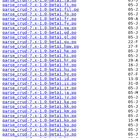
parse_crud-7.x-1.0-beta1.fa.po
parse_crud-7.x-1.0-beta1.fi.po
parse_crud-7.x-1.0-beta1.fil.po
parse_crud-7.x-1.0-beta1.fo.po
parse_crud-7.x-1.0-beta1.fr.po
parse_crud-7.x-1.0-beta1.fy.po
parse_crud-7.x-1.0-beta1.ga.po
parse_crud-7.x-1.0-beta1.gd.po
parse_crud-7.x-1.0-beta1.gl.po
parse_crud-7.x-1.0-beta1.gu.po
parse_crud-7.x-1.0-beta1.haw.po
parse_crud-7.x-1.0-beta1.he.po
parse_crud-7.x-1.0-beta1.hi.po
parse_crud-7.x-1.0-beta1.hr.po
parse_crud-7.x-1.0-beta1.ht.po
parse_crud-7.x-1.0-beta1.hu.po
parse_crud-7.x-1.0-beta1.hy.po
parse_crud-7.x-1.0-beta1.id.po
parse_crud-7.x-1.0-beta1.is.po
parse_crud-7.x-1.0-beta1.it.po
parse_crud-7.x-1.0-beta1.ja.po
parse_crud-7.x-1.0-beta1.jv.po
parse_crud-7.x-1.0-beta1.ka.po
parse_crud-7.x-1.0-beta1.kk.po
parse_crud-7.x-1.0-beta1.km.po
parse_crud-7.x-1.0-beta1.kn.po
parse_crud-7.x-1.0-beta1.ko.po
parse_crud-7.x-1.0-beta1.ku.po
parse_crud-7.x-1.0-beta1.ky.po
parse_crud-7.x-1.0-beta1.lo.po