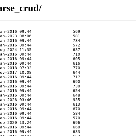
parse_crud/