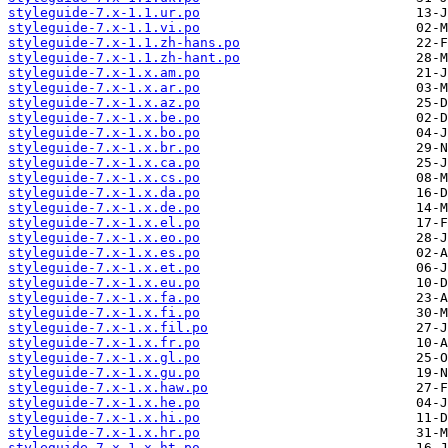
styleguide-7.x-1.1.ur.po
styleguide-7.x-1.1.vi.po
styleguide-7.x-1.1.zh-hans.po
styleguide-7.x-1.1.zh-hant.po
styleguide-7.x-1.x.am.po
styleguide-7.x-1.x.ar.po
styleguide-7.x-1.x.az.po
styleguide-7.x-1.x.be.po
styleguide-7.x-1.x.bo.po
styleguide-7.x-1.x.br.po
styleguide-7.x-1.x.ca.po
styleguide-7.x-1.x.cs.po
styleguide-7.x-1.x.da.po
styleguide-7.x-1.x.de.po
styleguide-7.x-1.x.el.po
styleguide-7.x-1.x.eo.po
styleguide-7.x-1.x.es.po
styleguide-7.x-1.x.et.po
styleguide-7.x-1.x.eu.po
styleguide-7.x-1.x.fa.po
styleguide-7.x-1.x.fi.po
styleguide-7.x-1.x.fil.po
styleguide-7.x-1.x.fr.po
styleguide-7.x-1.x.gl.po
styleguide-7.x-1.x.gu.po
styleguide-7.x-1.x.haw.po
styleguide-7.x-1.x.he.po
styleguide-7.x-1.x.hi.po
styleguide-7.x-1.x.hr.po
styleguide-7.x-1.x.ht.po