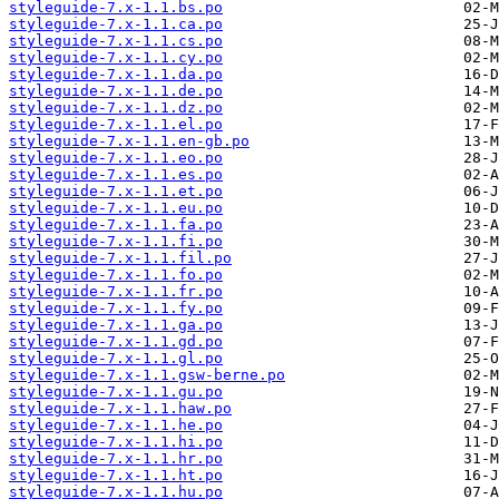
styleguide-7.x-1.1.bs.po
styleguide-7.x-1.1.ca.po
styleguide-7.x-1.1.cs.po
styleguide-7.x-1.1.cy.po
styleguide-7.x-1.1.da.po
styleguide-7.x-1.1.de.po
styleguide-7.x-1.1.dz.po
styleguide-7.x-1.1.el.po
styleguide-7.x-1.1.en-gb.po
styleguide-7.x-1.1.eo.po
styleguide-7.x-1.1.es.po
styleguide-7.x-1.1.et.po
styleguide-7.x-1.1.eu.po
styleguide-7.x-1.1.fa.po
styleguide-7.x-1.1.fi.po
styleguide-7.x-1.1.fil.po
styleguide-7.x-1.1.fo.po
styleguide-7.x-1.1.fr.po
styleguide-7.x-1.1.fy.po
styleguide-7.x-1.1.ga.po
styleguide-7.x-1.1.gd.po
styleguide-7.x-1.1.gl.po
styleguide-7.x-1.1.gsw-berne.po
styleguide-7.x-1.1.gu.po
styleguide-7.x-1.1.haw.po
styleguide-7.x-1.1.he.po
styleguide-7.x-1.1.hi.po
styleguide-7.x-1.1.hr.po
styleguide-7.x-1.1.ht.po
styleguide-7.x-1.1.hu.po