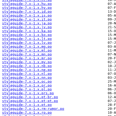
styleguide-7.x-1.x.hu.po
styleguide-7.x-1.x.hy.po
styleguide-7.x-1.x.id.po
styleguide-7.x-1.x.is.po
styleguide-7.x-1.x.it.po
styleguide-7.x-1.x.ja.po
styleguide-7.x-1.x.jv.po
styleguide-7.x-1.x.ka.po
styleguide-7.x-1.x.ko.po
styleguide-7.x-1.x.lt.po
styleguide-7.x-1.x.lv.po
styleguide-7.x-1.x.mg.po
styleguide-7.x-1.x.ml.po
styleguide-7.x-1.x.mn.po
styleguide-7.x-1.x.mr.po
styleguide-7.x-1.x.my.po
styleguide-7.x-1.x.nb.po
styleguide-7.x-1.x.ne.po
styleguide-7.x-1.x.nl.po
styleguide-7.x-1.x.nn.po
styleguide-7.x-1.x.oc.po
styleguide-7.x-1.x.or.po
styleguide-7.x-1.x.pl.po
styleguide-7.x-1.x.prs.po
styleguide-7.x-1.x.pt-br.po
styleguide-7.x-1.x.pt-pt.po
styleguide-7.x-1.x.pt.po
styleguide-7.x-1.x.rm-rumgr.po
styleguide-7.x-1.x.ro.po