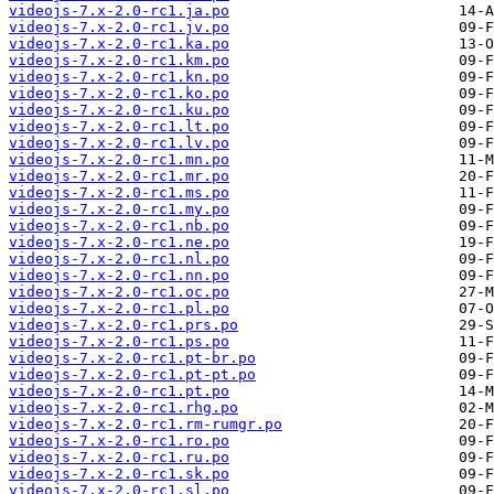
videojs-7.x-2.0-rc1.ja.po
videojs-7.x-2.0-rc1.jv.po
videojs-7.x-2.0-rc1.ka.po
videojs-7.x-2.0-rc1.km.po
videojs-7.x-2.0-rc1.kn.po
videojs-7.x-2.0-rc1.ko.po
videojs-7.x-2.0-rc1.ku.po
videojs-7.x-2.0-rc1.lt.po
videojs-7.x-2.0-rc1.lv.po
videojs-7.x-2.0-rc1.mn.po
videojs-7.x-2.0-rc1.mr.po
videojs-7.x-2.0-rc1.ms.po
videojs-7.x-2.0-rc1.my.po
videojs-7.x-2.0-rc1.nb.po
videojs-7.x-2.0-rc1.ne.po
videojs-7.x-2.0-rc1.nl.po
videojs-7.x-2.0-rc1.nn.po
videojs-7.x-2.0-rc1.oc.po
videojs-7.x-2.0-rc1.pl.po
videojs-7.x-2.0-rc1.prs.po
videojs-7.x-2.0-rc1.ps.po
videojs-7.x-2.0-rc1.pt-br.po
videojs-7.x-2.0-rc1.pt-pt.po
videojs-7.x-2.0-rc1.pt.po
videojs-7.x-2.0-rc1.rhg.po
videojs-7.x-2.0-rc1.rm-rumgr.po
videojs-7.x-2.0-rc1.ro.po
videojs-7.x-2.0-rc1.ru.po
videojs-7.x-2.0-rc1.sk.po
videojs-7.x-2.0-rc1.sl.po