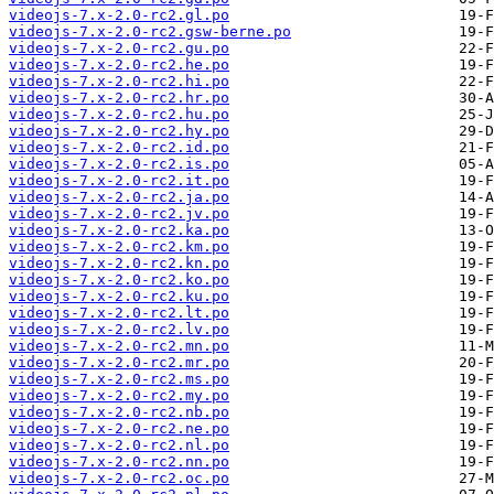
videojs-7.x-2.0-rc2.gl.po
videojs-7.x-2.0-rc2.gsw-berne.po
videojs-7.x-2.0-rc2.gu.po
videojs-7.x-2.0-rc2.he.po
videojs-7.x-2.0-rc2.hi.po
videojs-7.x-2.0-rc2.hr.po
videojs-7.x-2.0-rc2.hu.po
videojs-7.x-2.0-rc2.hy.po
videojs-7.x-2.0-rc2.id.po
videojs-7.x-2.0-rc2.is.po
videojs-7.x-2.0-rc2.it.po
videojs-7.x-2.0-rc2.ja.po
videojs-7.x-2.0-rc2.jv.po
videojs-7.x-2.0-rc2.ka.po
videojs-7.x-2.0-rc2.km.po
videojs-7.x-2.0-rc2.kn.po
videojs-7.x-2.0-rc2.ko.po
videojs-7.x-2.0-rc2.ku.po
videojs-7.x-2.0-rc2.lt.po
videojs-7.x-2.0-rc2.lv.po
videojs-7.x-2.0-rc2.mn.po
videojs-7.x-2.0-rc2.mr.po
videojs-7.x-2.0-rc2.ms.po
videojs-7.x-2.0-rc2.my.po
videojs-7.x-2.0-rc2.nb.po
videojs-7.x-2.0-rc2.ne.po
videojs-7.x-2.0-rc2.nl.po
videojs-7.x-2.0-rc2.nn.po
videojs-7.x-2.0-rc2.oc.po