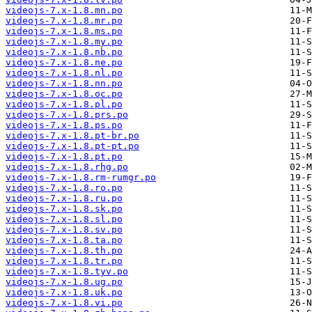
videojs-7.x-1.8.mn.po
videojs-7.x-1.8.mr.po
videojs-7.x-1.8.ms.po
videojs-7.x-1.8.my.po
videojs-7.x-1.8.nb.po
videojs-7.x-1.8.ne.po
videojs-7.x-1.8.nl.po
videojs-7.x-1.8.nn.po
videojs-7.x-1.8.oc.po
videojs-7.x-1.8.pl.po
videojs-7.x-1.8.prs.po
videojs-7.x-1.8.ps.po
videojs-7.x-1.8.pt-br.po
videojs-7.x-1.8.pt-pt.po
videojs-7.x-1.8.pt.po
videojs-7.x-1.8.rhg.po
videojs-7.x-1.8.rm-rumgr.po
videojs-7.x-1.8.ro.po
videojs-7.x-1.8.ru.po
videojs-7.x-1.8.sk.po
videojs-7.x-1.8.sl.po
videojs-7.x-1.8.sv.po
videojs-7.x-1.8.ta.po
videojs-7.x-1.8.th.po
videojs-7.x-1.8.tr.po
videojs-7.x-1.8.tyv.po
videojs-7.x-1.8.ug.po
videojs-7.x-1.8.uk.po
videojs-7.x-1.8.vi.po