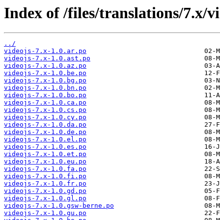
Index of /files/translations/7.x/v
../
videojs-7.x-1.0.ar.po
videojs-7.x-1.0.ast.po
videojs-7.x-1.0.az.po
videojs-7.x-1.0.be.po
videojs-7.x-1.0.bg.po
videojs-7.x-1.0.bn.po
videojs-7.x-1.0.bo.po
videojs-7.x-1.0.ca.po
videojs-7.x-1.0.cs.po
videojs-7.x-1.0.cy.po
videojs-7.x-1.0.da.po
videojs-7.x-1.0.de.po
videojs-7.x-1.0.el.po
videojs-7.x-1.0.es.po
videojs-7.x-1.0.et.po
videojs-7.x-1.0.eu.po
videojs-7.x-1.0.fa.po
videojs-7.x-1.0.fi.po
videojs-7.x-1.0.fr.po
videojs-7.x-1.0.gd.po
videojs-7.x-1.0.gl.po
videojs-7.x-1.0.gsw-berne.po
videojs-7.x-1.0.gu.po