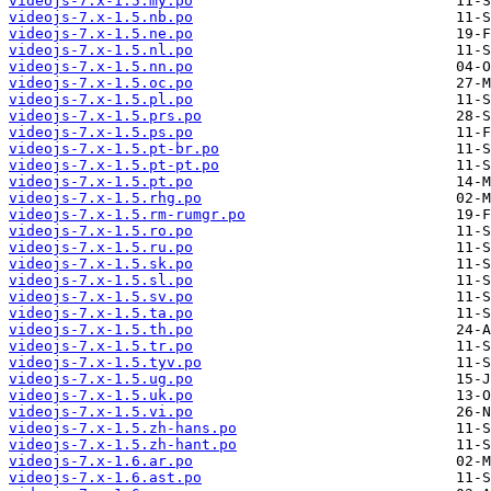
videojs-7.x-1.5.my.po
videojs-7.x-1.5.nb.po
videojs-7.x-1.5.ne.po
videojs-7.x-1.5.nl.po
videojs-7.x-1.5.nn.po
videojs-7.x-1.5.oc.po
videojs-7.x-1.5.pl.po
videojs-7.x-1.5.prs.po
videojs-7.x-1.5.ps.po
videojs-7.x-1.5.pt-br.po
videojs-7.x-1.5.pt-pt.po
videojs-7.x-1.5.pt.po
videojs-7.x-1.5.rhg.po
videojs-7.x-1.5.rm-rumgr.po
videojs-7.x-1.5.ro.po
videojs-7.x-1.5.ru.po
videojs-7.x-1.5.sk.po
videojs-7.x-1.5.sl.po
videojs-7.x-1.5.sv.po
videojs-7.x-1.5.ta.po
videojs-7.x-1.5.th.po
videojs-7.x-1.5.tr.po
videojs-7.x-1.5.tyv.po
videojs-7.x-1.5.ug.po
videojs-7.x-1.5.uk.po
videojs-7.x-1.5.vi.po
videojs-7.x-1.5.zh-hans.po
videojs-7.x-1.5.zh-hant.po
videojs-7.x-1.6.ar.po
videojs-7.x-1.6.ast.po