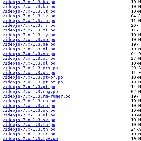
videojs-7.x-1.3.ko.po
videojs-7.x-1.3.ku.po
videojs-7.x-1.3.lt.po
videojs-7.x-1.3.lv.po
videojs-7.x-1.3.mn.po
videojs-7.x-1.3.mr.po
videojs-7.x-1.3.ms.po
videojs-7.x-1.3.my.po
videojs-7.x-1.3.nb.po
videojs-7.x-1.3.ne.po
videojs-7.x-1.3.nl.po
videojs-7.x-1.3.nn.po
videojs-7.x-1.3.oc.po
videojs-7.x-1.3.pl.po
videojs-7.x-1.3.prs.po
videojs-7.x-1.3.ps.po
videojs-7.x-1.3.pt-br.po
videojs-7.x-1.3.pt-pt.po
videojs-7.x-1.3.pt.po
videojs-7.x-1.3.rhg.po
videojs-7.x-1.3.rm-rumgr.po
videojs-7.x-1.3.ro.po
videojs-7.x-1.3.ru.po
videojs-7.x-1.3.sk.po
videojs-7.x-1.3.sl.po
videojs-7.x-1.3.sv.po
videojs-7.x-1.3.ta.po
videojs-7.x-1.3.th.po
videojs-7.x-1.3.tr.po
videojs-7.x-1.3.tyv.po