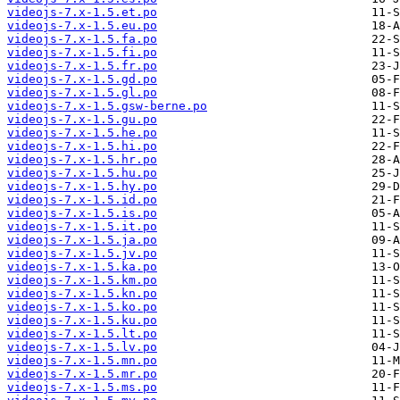
videojs-7.x-1.5.et.po
videojs-7.x-1.5.eu.po
videojs-7.x-1.5.fa.po
videojs-7.x-1.5.fi.po
videojs-7.x-1.5.fr.po
videojs-7.x-1.5.gd.po
videojs-7.x-1.5.gl.po
videojs-7.x-1.5.gsw-berne.po
videojs-7.x-1.5.gu.po
videojs-7.x-1.5.he.po
videojs-7.x-1.5.hi.po
videojs-7.x-1.5.hr.po
videojs-7.x-1.5.hu.po
videojs-7.x-1.5.hy.po
videojs-7.x-1.5.id.po
videojs-7.x-1.5.is.po
videojs-7.x-1.5.it.po
videojs-7.x-1.5.ja.po
videojs-7.x-1.5.jv.po
videojs-7.x-1.5.ka.po
videojs-7.x-1.5.km.po
videojs-7.x-1.5.kn.po
videojs-7.x-1.5.ko.po
videojs-7.x-1.5.ku.po
videojs-7.x-1.5.lt.po
videojs-7.x-1.5.lv.po
videojs-7.x-1.5.mn.po
videojs-7.x-1.5.mr.po
videojs-7.x-1.5.ms.po