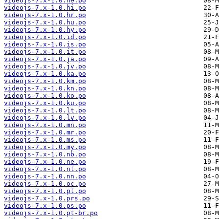
videojs-7.x-1.0.he.po
videojs-7.x-1.0.hi.po
videojs-7.x-1.0.hr.po
videojs-7.x-1.0.hu.po
videojs-7.x-1.0.hy.po
videojs-7.x-1.0.id.po
videojs-7.x-1.0.is.po
videojs-7.x-1.0.it.po
videojs-7.x-1.0.ja.po
videojs-7.x-1.0.jv.po
videojs-7.x-1.0.ka.po
videojs-7.x-1.0.km.po
videojs-7.x-1.0.kn.po
videojs-7.x-1.0.ko.po
videojs-7.x-1.0.ku.po
videojs-7.x-1.0.lt.po
videojs-7.x-1.0.lv.po
videojs-7.x-1.0.mn.po
videojs-7.x-1.0.mr.po
videojs-7.x-1.0.ms.po
videojs-7.x-1.0.my.po
videojs-7.x-1.0.nb.po
videojs-7.x-1.0.ne.po
videojs-7.x-1.0.nl.po
videojs-7.x-1.0.nn.po
videojs-7.x-1.0.oc.po
videojs-7.x-1.0.pl.po
videojs-7.x-1.0.prs.po
videojs-7.x-1.0.ps.po
videojs-7.x-1.0.pt-br.po