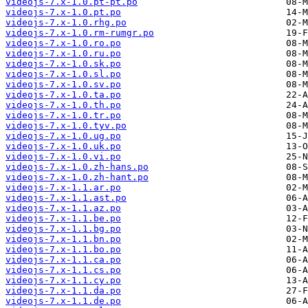
videojs-7.x-1.0.pt-pt.po
videojs-7.x-1.0.pt.po
videojs-7.x-1.0.rhg.po
videojs-7.x-1.0.rm-rumgr.po
videojs-7.x-1.0.ro.po
videojs-7.x-1.0.ru.po
videojs-7.x-1.0.sk.po
videojs-7.x-1.0.sl.po
videojs-7.x-1.0.sv.po
videojs-7.x-1.0.ta.po
videojs-7.x-1.0.th.po
videojs-7.x-1.0.tr.po
videojs-7.x-1.0.tyv.po
videojs-7.x-1.0.ug.po
videojs-7.x-1.0.uk.po
videojs-7.x-1.0.vi.po
videojs-7.x-1.0.zh-hans.po
videojs-7.x-1.0.zh-hant.po
videojs-7.x-1.1.ar.po
videojs-7.x-1.1.ast.po
videojs-7.x-1.1.az.po
videojs-7.x-1.1.be.po
videojs-7.x-1.1.bg.po
videojs-7.x-1.1.bn.po
videojs-7.x-1.1.bo.po
videojs-7.x-1.1.ca.po
videojs-7.x-1.1.cs.po
videojs-7.x-1.1.cy.po
videojs-7.x-1.1.da.po
videojs-7.x-1.1.de.po