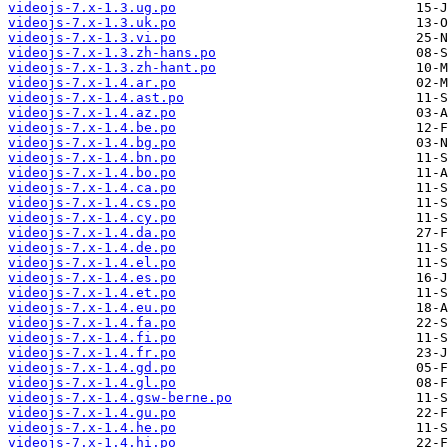
videojs-7.x-1.3.ug.po
videojs-7.x-1.3.uk.po
videojs-7.x-1.3.vi.po
videojs-7.x-1.3.zh-hans.po
videojs-7.x-1.3.zh-hant.po
videojs-7.x-1.4.ar.po
videojs-7.x-1.4.ast.po
videojs-7.x-1.4.az.po
videojs-7.x-1.4.be.po
videojs-7.x-1.4.bg.po
videojs-7.x-1.4.bn.po
videojs-7.x-1.4.bo.po
videojs-7.x-1.4.ca.po
videojs-7.x-1.4.cs.po
videojs-7.x-1.4.cy.po
videojs-7.x-1.4.da.po
videojs-7.x-1.4.de.po
videojs-7.x-1.4.el.po
videojs-7.x-1.4.es.po
videojs-7.x-1.4.et.po
videojs-7.x-1.4.eu.po
videojs-7.x-1.4.fa.po
videojs-7.x-1.4.fi.po
videojs-7.x-1.4.fr.po
videojs-7.x-1.4.gd.po
videojs-7.x-1.4.gl.po
videojs-7.x-1.4.gsw-berne.po
videojs-7.x-1.4.gu.po
videojs-7.x-1.4.he.po
videojs-7.x-1.4.hi.po