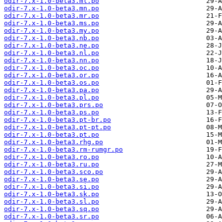
odir-7.x-1.0-beta3.ml.po
odir-7.x-1.0-beta3.mn.po
odir-7.x-1.0-beta3.mr.po
odir-7.x-1.0-beta3.ms.po
odir-7.x-1.0-beta3.my.po
odir-7.x-1.0-beta3.nb.po
odir-7.x-1.0-beta3.ne.po
odir-7.x-1.0-beta3.nl.po
odir-7.x-1.0-beta3.nn.po
odir-7.x-1.0-beta3.oc.po
odir-7.x-1.0-beta3.or.po
odir-7.x-1.0-beta3.os.po
odir-7.x-1.0-beta3.pa.po
odir-7.x-1.0-beta3.pl.po
odir-7.x-1.0-beta3.prs.po
odir-7.x-1.0-beta3.ps.po
odir-7.x-1.0-beta3.pt-br.po
odir-7.x-1.0-beta3.pt-pt.po
odir-7.x-1.0-beta3.pt.po
odir-7.x-1.0-beta3.rhg.po
odir-7.x-1.0-beta3.rm-rumgr.po
odir-7.x-1.0-beta3.ro.po
odir-7.x-1.0-beta3.ru.po
odir-7.x-1.0-beta3.sco.po
odir-7.x-1.0-beta3.se.po
odir-7.x-1.0-beta3.si.po
odir-7.x-1.0-beta3.sk.po
odir-7.x-1.0-beta3.sl.po
odir-7.x-1.0-beta3.sq.po
odir-7.x-1.0-beta3.sr.po