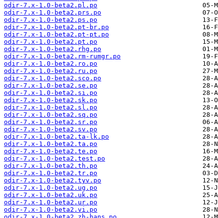
odir-7.x-1.0-beta2.pl.po
odir-7.x-1.0-beta2.prs.po
odir-7.x-1.0-beta2.ps.po
odir-7.x-1.0-beta2.pt-br.po
odir-7.x-1.0-beta2.pt-pt.po
odir-7.x-1.0-beta2.pt.po
odir-7.x-1.0-beta2.rhg.po
odir-7.x-1.0-beta2.rm-rumgr.po
odir-7.x-1.0-beta2.ro.po
odir-7.x-1.0-beta2.ru.po
odir-7.x-1.0-beta2.sco.po
odir-7.x-1.0-beta2.se.po
odir-7.x-1.0-beta2.si.po
odir-7.x-1.0-beta2.sk.po
odir-7.x-1.0-beta2.sl.po
odir-7.x-1.0-beta2.sq.po
odir-7.x-1.0-beta2.sr.po
odir-7.x-1.0-beta2.sv.po
odir-7.x-1.0-beta2.ta-lk.po
odir-7.x-1.0-beta2.ta.po
odir-7.x-1.0-beta2.te.po
odir-7.x-1.0-beta2.test.po
odir-7.x-1.0-beta2.th.po
odir-7.x-1.0-beta2.tr.po
odir-7.x-1.0-beta2.tyv.po
odir-7.x-1.0-beta2.ug.po
odir-7.x-1.0-beta2.uk.po
odir-7.x-1.0-beta2.ur.po
odir-7.x-1.0-beta2.vi.po
odir-7.x-1.0-beta2.zh-hans.po