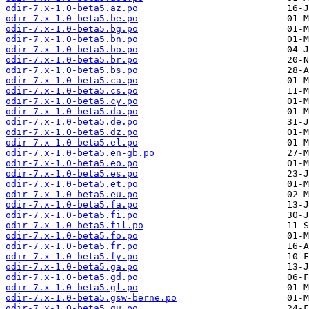
odir-7.x-1.0-beta5.az.po
odir-7.x-1.0-beta5.be.po
odir-7.x-1.0-beta5.bg.po
odir-7.x-1.0-beta5.bn.po
odir-7.x-1.0-beta5.bo.po
odir-7.x-1.0-beta5.br.po
odir-7.x-1.0-beta5.bs.po
odir-7.x-1.0-beta5.ca.po
odir-7.x-1.0-beta5.cs.po
odir-7.x-1.0-beta5.cy.po
odir-7.x-1.0-beta5.da.po
odir-7.x-1.0-beta5.de.po
odir-7.x-1.0-beta5.dz.po
odir-7.x-1.0-beta5.el.po
odir-7.x-1.0-beta5.en-gb.po
odir-7.x-1.0-beta5.eo.po
odir-7.x-1.0-beta5.es.po
odir-7.x-1.0-beta5.et.po
odir-7.x-1.0-beta5.eu.po
odir-7.x-1.0-beta5.fa.po
odir-7.x-1.0-beta5.fi.po
odir-7.x-1.0-beta5.fil.po
odir-7.x-1.0-beta5.fo.po
odir-7.x-1.0-beta5.fr.po
odir-7.x-1.0-beta5.fy.po
odir-7.x-1.0-beta5.ga.po
odir-7.x-1.0-beta5.gd.po
odir-7.x-1.0-beta5.gl.po
odir-7.x-1.0-beta5.gsw-berne.po
odir-7.x-1.0-beta5.gu.po