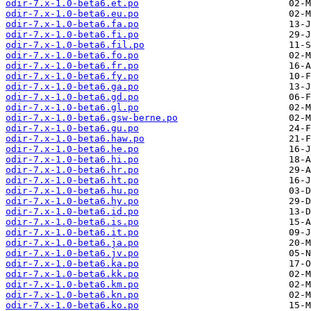
odir-7.x-1.0-beta6.et.po
odir-7.x-1.0-beta6.eu.po
odir-7.x-1.0-beta6.fa.po
odir-7.x-1.0-beta6.fi.po
odir-7.x-1.0-beta6.fil.po
odir-7.x-1.0-beta6.fo.po
odir-7.x-1.0-beta6.fr.po
odir-7.x-1.0-beta6.fy.po
odir-7.x-1.0-beta6.ga.po
odir-7.x-1.0-beta6.gd.po
odir-7.x-1.0-beta6.gl.po
odir-7.x-1.0-beta6.gsw-berne.po
odir-7.x-1.0-beta6.gu.po
odir-7.x-1.0-beta6.haw.po
odir-7.x-1.0-beta6.he.po
odir-7.x-1.0-beta6.hi.po
odir-7.x-1.0-beta6.hr.po
odir-7.x-1.0-beta6.ht.po
odir-7.x-1.0-beta6.hu.po
odir-7.x-1.0-beta6.hy.po
odir-7.x-1.0-beta6.id.po
odir-7.x-1.0-beta6.is.po
odir-7.x-1.0-beta6.it.po
odir-7.x-1.0-beta6.ja.po
odir-7.x-1.0-beta6.jv.po
odir-7.x-1.0-beta6.ka.po
odir-7.x-1.0-beta6.kk.po
odir-7.x-1.0-beta6.km.po
odir-7.x-1.0-beta6.kn.po
odir-7.x-1.0-beta6.ko.po