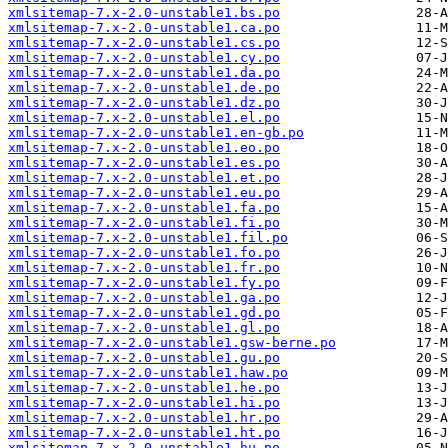
xmlsitemap-7.x-2.0-unstable1.bs.po
xmlsitemap-7.x-2.0-unstable1.ca.po
xmlsitemap-7.x-2.0-unstable1.cs.po
xmlsitemap-7.x-2.0-unstable1.cy.po
xmlsitemap-7.x-2.0-unstable1.da.po
xmlsitemap-7.x-2.0-unstable1.de.po
xmlsitemap-7.x-2.0-unstable1.dz.po
xmlsitemap-7.x-2.0-unstable1.el.po
xmlsitemap-7.x-2.0-unstable1.en-gb.po
xmlsitemap-7.x-2.0-unstable1.eo.po
xmlsitemap-7.x-2.0-unstable1.es.po
xmlsitemap-7.x-2.0-unstable1.et.po
xmlsitemap-7.x-2.0-unstable1.eu.po
xmlsitemap-7.x-2.0-unstable1.fa.po
xmlsitemap-7.x-2.0-unstable1.fi.po
xmlsitemap-7.x-2.0-unstable1.fil.po
xmlsitemap-7.x-2.0-unstable1.fo.po
xmlsitemap-7.x-2.0-unstable1.fr.po
xmlsitemap-7.x-2.0-unstable1.fy.po
xmlsitemap-7.x-2.0-unstable1.ga.po
xmlsitemap-7.x-2.0-unstable1.gd.po
xmlsitemap-7.x-2.0-unstable1.gl.po
xmlsitemap-7.x-2.0-unstable1.gsw-berne.po
xmlsitemap-7.x-2.0-unstable1.gu.po
xmlsitemap-7.x-2.0-unstable1.haw.po
xmlsitemap-7.x-2.0-unstable1.he.po
xmlsitemap-7.x-2.0-unstable1.hi.po
xmlsitemap-7.x-2.0-unstable1.hr.po
xmlsitemap-7.x-2.0-unstable1.ht.po
xmlsitemap-7.x-2.0-unstable1.hu.po