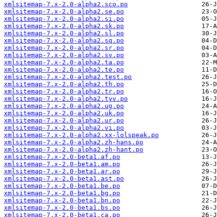
xmlsitemap-7.x-2.0-alpha2.sco.po
xmlsitemap-7.x-2.0-alpha2.se.po
xmlsitemap-7.x-2.0-alpha2.si.po
xmlsitemap-7.x-2.0-alpha2.sk.po
xmlsitemap-7.x-2.0-alpha2.sl.po
xmlsitemap-7.x-2.0-alpha2.sq.po
xmlsitemap-7.x-2.0-alpha2.sr.po
xmlsitemap-7.x-2.0-alpha2.sv.po
xmlsitemap-7.x-2.0-alpha2.ta.po
xmlsitemap-7.x-2.0-alpha2.te.po
xmlsitemap-7.x-2.0-alpha2.test.po
xmlsitemap-7.x-2.0-alpha2.th.po
xmlsitemap-7.x-2.0-alpha2.tr.po
xmlsitemap-7.x-2.0-alpha2.tyv.po
xmlsitemap-7.x-2.0-alpha2.ug.po
xmlsitemap-7.x-2.0-alpha2.uk.po
xmlsitemap-7.x-2.0-alpha2.ur.po
xmlsitemap-7.x-2.0-alpha2.vi.po
xmlsitemap-7.x-2.0-alpha2.xx-lolspeak.po
xmlsitemap-7.x-2.0-alpha2.zh-hans.po
xmlsitemap-7.x-2.0-alpha2.zh-hant.po
xmlsitemap-7.x-2.0-beta1.af.po
xmlsitemap-7.x-2.0-beta1.am.po
xmlsitemap-7.x-2.0-beta1.ar.po
xmlsitemap-7.x-2.0-beta1.ast.po
xmlsitemap-7.x-2.0-beta1.be.po
xmlsitemap-7.x-2.0-beta1.bg.po
xmlsitemap-7.x-2.0-beta1.bn.po
xmlsitemap-7.x-2.0-beta1.bs.po
xmlsitemap-7.x-2.0-beta1.ca.po