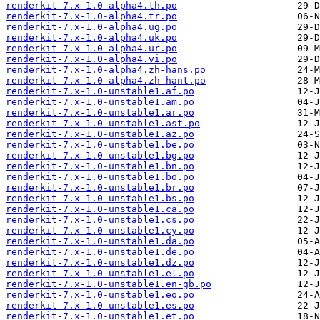
renderkit-7.x-1.0-alpha4.th.po
renderkit-7.x-1.0-alpha4.tr.po
renderkit-7.x-1.0-alpha4.ug.po
renderkit-7.x-1.0-alpha4.uk.po
renderkit-7.x-1.0-alpha4.ur.po
renderkit-7.x-1.0-alpha4.vi.po
renderkit-7.x-1.0-alpha4.zh-hans.po
renderkit-7.x-1.0-alpha4.zh-hant.po
renderkit-7.x-1.0-unstable1.af.po
renderkit-7.x-1.0-unstable1.am.po
renderkit-7.x-1.0-unstable1.ar.po
renderkit-7.x-1.0-unstable1.ast.po
renderkit-7.x-1.0-unstable1.az.po
renderkit-7.x-1.0-unstable1.be.po
renderkit-7.x-1.0-unstable1.bg.po
renderkit-7.x-1.0-unstable1.bn.po
renderkit-7.x-1.0-unstable1.bo.po
renderkit-7.x-1.0-unstable1.br.po
renderkit-7.x-1.0-unstable1.bs.po
renderkit-7.x-1.0-unstable1.ca.po
renderkit-7.x-1.0-unstable1.cs.po
renderkit-7.x-1.0-unstable1.cy.po
renderkit-7.x-1.0-unstable1.da.po
renderkit-7.x-1.0-unstable1.de.po
renderkit-7.x-1.0-unstable1.dz.po
renderkit-7.x-1.0-unstable1.el.po
renderkit-7.x-1.0-unstable1.en-gb.po
renderkit-7.x-1.0-unstable1.eo.po
renderkit-7.x-1.0-unstable1.es.po
renderkit-7.x-1.0-unstable1.et.po