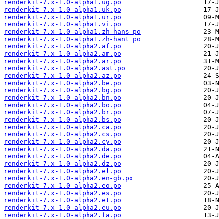
renderkit-7.x-1.0-alpha1.ug.po
renderkit-7.x-1.0-alpha1.uk.po
renderkit-7.x-1.0-alpha1.ur.po
renderkit-7.x-1.0-alpha1.vi.po
renderkit-7.x-1.0-alpha1.zh-hans.po
renderkit-7.x-1.0-alpha1.zh-hant.po
renderkit-7.x-1.0-alpha2.af.po
renderkit-7.x-1.0-alpha2.am.po
renderkit-7.x-1.0-alpha2.ar.po
renderkit-7.x-1.0-alpha2.ast.po
renderkit-7.x-1.0-alpha2.az.po
renderkit-7.x-1.0-alpha2.be.po
renderkit-7.x-1.0-alpha2.bg.po
renderkit-7.x-1.0-alpha2.bn.po
renderkit-7.x-1.0-alpha2.bo.po
renderkit-7.x-1.0-alpha2.br.po
renderkit-7.x-1.0-alpha2.bs.po
renderkit-7.x-1.0-alpha2.ca.po
renderkit-7.x-1.0-alpha2.cs.po
renderkit-7.x-1.0-alpha2.cy.po
renderkit-7.x-1.0-alpha2.da.po
renderkit-7.x-1.0-alpha2.de.po
renderkit-7.x-1.0-alpha2.dz.po
renderkit-7.x-1.0-alpha2.el.po
renderkit-7.x-1.0-alpha2.en-gb.po
renderkit-7.x-1.0-alpha2.eo.po
renderkit-7.x-1.0-alpha2.es.po
renderkit-7.x-1.0-alpha2.et.po
renderkit-7.x-1.0-alpha2.eu.po
renderkit-7.x-1.0-alpha2.fa.po