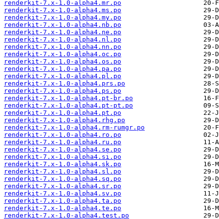
renderkit-7.x-1.0-alpha4.mr.po
renderkit-7.x-1.0-alpha4.ms.po
renderkit-7.x-1.0-alpha4.my.po
renderkit-7.x-1.0-alpha4.nb.po
renderkit-7.x-1.0-alpha4.ne.po
renderkit-7.x-1.0-alpha4.nl.po
renderkit-7.x-1.0-alpha4.nn.po
renderkit-7.x-1.0-alpha4.oc.po
renderkit-7.x-1.0-alpha4.os.po
renderkit-7.x-1.0-alpha4.pa.po
renderkit-7.x-1.0-alpha4.pl.po
renderkit-7.x-1.0-alpha4.prs.po
renderkit-7.x-1.0-alpha4.ps.po
renderkit-7.x-1.0-alpha4.pt-br.po
renderkit-7.x-1.0-alpha4.pt-pt.po
renderkit-7.x-1.0-alpha4.pt.po
renderkit-7.x-1.0-alpha4.rhg.po
renderkit-7.x-1.0-alpha4.rm-rumgr.po
renderkit-7.x-1.0-alpha4.ro.po
renderkit-7.x-1.0-alpha4.ru.po
renderkit-7.x-1.0-alpha4.se.po
renderkit-7.x-1.0-alpha4.si.po
renderkit-7.x-1.0-alpha4.sk.po
renderkit-7.x-1.0-alpha4.sl.po
renderkit-7.x-1.0-alpha4.sq.po
renderkit-7.x-1.0-alpha4.sr.po
renderkit-7.x-1.0-alpha4.sv.po
renderkit-7.x-1.0-alpha4.ta.po
renderkit-7.x-1.0-alpha4.te.po
renderkit-7.x-1.0-alpha4.test.po