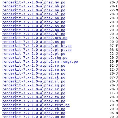
renderkit-7.x-1.0-alpha2.my.po
renderkit-7.x-1.0-alpha2.nb.po
renderkit-7.x-1.0-alpha2.ne.po
renderkit-7.x-1.0-alpha2.nl.po
renderkit-7.x-1.0-alpha2.nn.po
renderkit-7.x-1.0-alpha2.oc.po
renderkit-7.x-1.0-alpha2.os.po
renderkit-7.x-1.0-alpha2.pa.po
renderkit-7.x-1.0-alpha2.pl.po
renderkit-7.x-1.0-alpha2.prs.po
renderkit-7.x-1.0-alpha2.ps.po
renderkit-7.x-1.0-alpha2.pt-br.po
renderkit-7.x-1.0-alpha2.pt-pt.po
renderkit-7.x-1.0-alpha2.pt.po
renderkit-7.x-1.0-alpha2.rhg.po
renderkit-7.x-1.0-alpha2.rm-rumgr.po
renderkit-7.x-1.0-alpha2.ro.po
renderkit-7.x-1.0-alpha2.ru.po
renderkit-7.x-1.0-alpha2.se.po
renderkit-7.x-1.0-alpha2.sk.po
renderkit-7.x-1.0-alpha2.sl.po
renderkit-7.x-1.0-alpha2.sq.po
renderkit-7.x-1.0-alpha2.sr.po
renderkit-7.x-1.0-alpha2.sv.po
renderkit-7.x-1.0-alpha2.ta.po
renderkit-7.x-1.0-alpha2.te.po
renderkit-7.x-1.0-alpha2.test.po
renderkit-7.x-1.0-alpha2.th.po
renderkit-7.x-1.0-alpha2.tr.po
renderkit-7.x-1.0-alpha2.ug.po