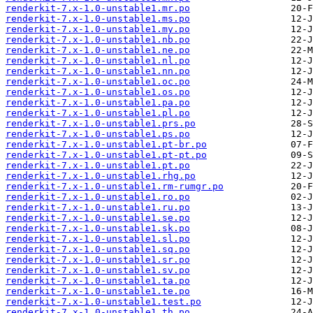
renderkit-7.x-1.0-unstable1.mr.po
renderkit-7.x-1.0-unstable1.ms.po
renderkit-7.x-1.0-unstable1.my.po
renderkit-7.x-1.0-unstable1.nb.po
renderkit-7.x-1.0-unstable1.ne.po
renderkit-7.x-1.0-unstable1.nl.po
renderkit-7.x-1.0-unstable1.nn.po
renderkit-7.x-1.0-unstable1.oc.po
renderkit-7.x-1.0-unstable1.os.po
renderkit-7.x-1.0-unstable1.pa.po
renderkit-7.x-1.0-unstable1.pl.po
renderkit-7.x-1.0-unstable1.prs.po
renderkit-7.x-1.0-unstable1.ps.po
renderkit-7.x-1.0-unstable1.pt-br.po
renderkit-7.x-1.0-unstable1.pt-pt.po
renderkit-7.x-1.0-unstable1.pt.po
renderkit-7.x-1.0-unstable1.rhg.po
renderkit-7.x-1.0-unstable1.rm-rumgr.po
renderkit-7.x-1.0-unstable1.ro.po
renderkit-7.x-1.0-unstable1.ru.po
renderkit-7.x-1.0-unstable1.se.po
renderkit-7.x-1.0-unstable1.sk.po
renderkit-7.x-1.0-unstable1.sl.po
renderkit-7.x-1.0-unstable1.sq.po
renderkit-7.x-1.0-unstable1.sr.po
renderkit-7.x-1.0-unstable1.sv.po
renderkit-7.x-1.0-unstable1.ta.po
renderkit-7.x-1.0-unstable1.te.po
renderkit-7.x-1.0-unstable1.test.po
renderkit-7.x-1.0-unstable1.th.po