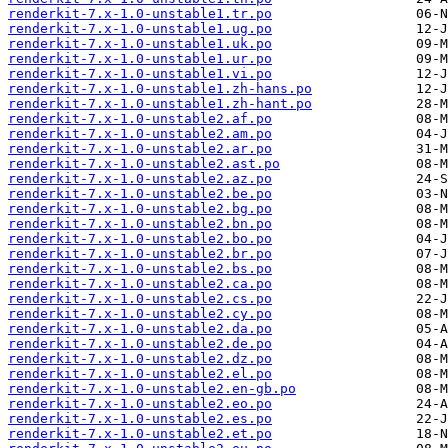
renderkit-7.x-1.0-unstable1.tr.po
renderkit-7.x-1.0-unstable1.ug.po
renderkit-7.x-1.0-unstable1.uk.po
renderkit-7.x-1.0-unstable1.ur.po
renderkit-7.x-1.0-unstable1.vi.po
renderkit-7.x-1.0-unstable1.zh-hans.po
renderkit-7.x-1.0-unstable1.zh-hant.po
renderkit-7.x-1.0-unstable2.af.po
renderkit-7.x-1.0-unstable2.am.po
renderkit-7.x-1.0-unstable2.ar.po
renderkit-7.x-1.0-unstable2.ast.po
renderkit-7.x-1.0-unstable2.az.po
renderkit-7.x-1.0-unstable2.be.po
renderkit-7.x-1.0-unstable2.bg.po
renderkit-7.x-1.0-unstable2.bn.po
renderkit-7.x-1.0-unstable2.bo.po
renderkit-7.x-1.0-unstable2.br.po
renderkit-7.x-1.0-unstable2.bs.po
renderkit-7.x-1.0-unstable2.ca.po
renderkit-7.x-1.0-unstable2.cs.po
renderkit-7.x-1.0-unstable2.cy.po
renderkit-7.x-1.0-unstable2.da.po
renderkit-7.x-1.0-unstable2.de.po
renderkit-7.x-1.0-unstable2.dz.po
renderkit-7.x-1.0-unstable2.el.po
renderkit-7.x-1.0-unstable2.en-gb.po
renderkit-7.x-1.0-unstable2.eo.po
renderkit-7.x-1.0-unstable2.es.po
renderkit-7.x-1.0-unstable2.et.po