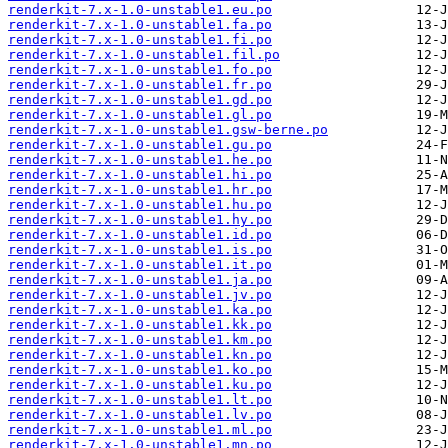
renderkit-7.x-1.0-unstable1.eu.po
renderkit-7.x-1.0-unstable1.fa.po
renderkit-7.x-1.0-unstable1.fi.po
renderkit-7.x-1.0-unstable1.fil.po
renderkit-7.x-1.0-unstable1.fo.po
renderkit-7.x-1.0-unstable1.fr.po
renderkit-7.x-1.0-unstable1.gd.po
renderkit-7.x-1.0-unstable1.gl.po
renderkit-7.x-1.0-unstable1.gsw-berne.po
renderkit-7.x-1.0-unstable1.gu.po
renderkit-7.x-1.0-unstable1.he.po
renderkit-7.x-1.0-unstable1.hi.po
renderkit-7.x-1.0-unstable1.hr.po
renderkit-7.x-1.0-unstable1.hu.po
renderkit-7.x-1.0-unstable1.hy.po
renderkit-7.x-1.0-unstable1.id.po
renderkit-7.x-1.0-unstable1.is.po
renderkit-7.x-1.0-unstable1.it.po
renderkit-7.x-1.0-unstable1.ja.po
renderkit-7.x-1.0-unstable1.jv.po
renderkit-7.x-1.0-unstable1.ka.po
renderkit-7.x-1.0-unstable1.kk.po
renderkit-7.x-1.0-unstable1.km.po
renderkit-7.x-1.0-unstable1.kn.po
renderkit-7.x-1.0-unstable1.ko.po
renderkit-7.x-1.0-unstable1.ku.po
renderkit-7.x-1.0-unstable1.lt.po
renderkit-7.x-1.0-unstable1.lv.po
renderkit-7.x-1.0-unstable1.ml.po
renderkit-7.x-1.0-unstable1.mn.po