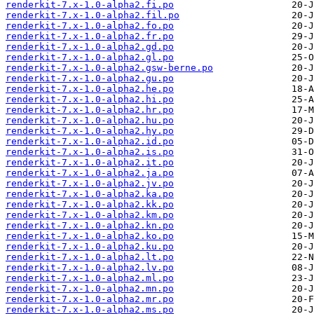
renderkit-7.x-1.0-alpha2.fi.po
renderkit-7.x-1.0-alpha2.fil.po
renderkit-7.x-1.0-alpha2.fo.po
renderkit-7.x-1.0-alpha2.fr.po
renderkit-7.x-1.0-alpha2.gd.po
renderkit-7.x-1.0-alpha2.gl.po
renderkit-7.x-1.0-alpha2.gsw-berne.po
renderkit-7.x-1.0-alpha2.gu.po
renderkit-7.x-1.0-alpha2.he.po
renderkit-7.x-1.0-alpha2.hi.po
renderkit-7.x-1.0-alpha2.hr.po
renderkit-7.x-1.0-alpha2.hu.po
renderkit-7.x-1.0-alpha2.hy.po
renderkit-7.x-1.0-alpha2.id.po
renderkit-7.x-1.0-alpha2.is.po
renderkit-7.x-1.0-alpha2.it.po
renderkit-7.x-1.0-alpha2.ja.po
renderkit-7.x-1.0-alpha2.jv.po
renderkit-7.x-1.0-alpha2.ka.po
renderkit-7.x-1.0-alpha2.kk.po
renderkit-7.x-1.0-alpha2.km.po
renderkit-7.x-1.0-alpha2.kn.po
renderkit-7.x-1.0-alpha2.ko.po
renderkit-7.x-1.0-alpha2.ku.po
renderkit-7.x-1.0-alpha2.lt.po
renderkit-7.x-1.0-alpha2.lv.po
renderkit-7.x-1.0-alpha2.ml.po
renderkit-7.x-1.0-alpha2.mn.po
renderkit-7.x-1.0-alpha2.mr.po
renderkit-7.x-1.0-alpha2.ms.po