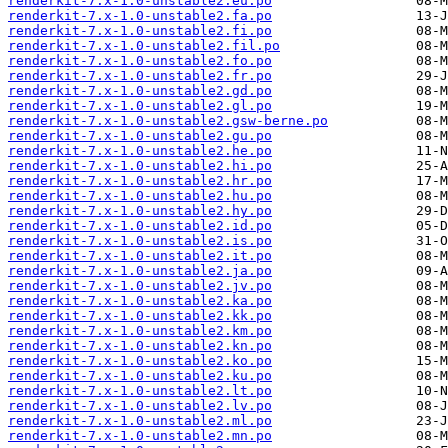
renderkit-7.x-1.0-unstable2.eu.po
renderkit-7.x-1.0-unstable2.fa.po
renderkit-7.x-1.0-unstable2.fi.po
renderkit-7.x-1.0-unstable2.fil.po
renderkit-7.x-1.0-unstable2.fo.po
renderkit-7.x-1.0-unstable2.fr.po
renderkit-7.x-1.0-unstable2.gd.po
renderkit-7.x-1.0-unstable2.gl.po
renderkit-7.x-1.0-unstable2.gsw-berne.po
renderkit-7.x-1.0-unstable2.gu.po
renderkit-7.x-1.0-unstable2.he.po
renderkit-7.x-1.0-unstable2.hi.po
renderkit-7.x-1.0-unstable2.hr.po
renderkit-7.x-1.0-unstable2.hu.po
renderkit-7.x-1.0-unstable2.hy.po
renderkit-7.x-1.0-unstable2.id.po
renderkit-7.x-1.0-unstable2.is.po
renderkit-7.x-1.0-unstable2.it.po
renderkit-7.x-1.0-unstable2.ja.po
renderkit-7.x-1.0-unstable2.jv.po
renderkit-7.x-1.0-unstable2.ka.po
renderkit-7.x-1.0-unstable2.kk.po
renderkit-7.x-1.0-unstable2.km.po
renderkit-7.x-1.0-unstable2.kn.po
renderkit-7.x-1.0-unstable2.ko.po
renderkit-7.x-1.0-unstable2.ku.po
renderkit-7.x-1.0-unstable2.lt.po
renderkit-7.x-1.0-unstable2.lv.po
renderkit-7.x-1.0-unstable2.ml.po
renderkit-7.x-1.0-unstable2.mn.po