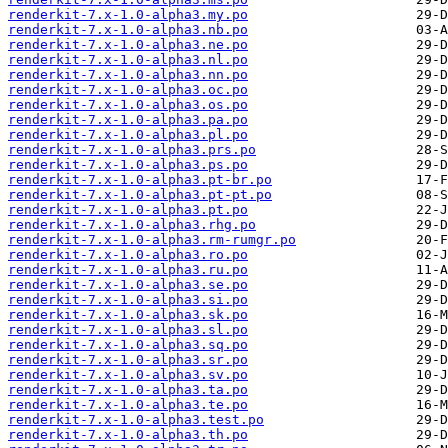
renderkit-7.x-1.0-alpha3.my.po
renderkit-7.x-1.0-alpha3.nb.po
renderkit-7.x-1.0-alpha3.ne.po
renderkit-7.x-1.0-alpha3.nl.po
renderkit-7.x-1.0-alpha3.nn.po
renderkit-7.x-1.0-alpha3.oc.po
renderkit-7.x-1.0-alpha3.os.po
renderkit-7.x-1.0-alpha3.pa.po
renderkit-7.x-1.0-alpha3.pl.po
renderkit-7.x-1.0-alpha3.prs.po
renderkit-7.x-1.0-alpha3.ps.po
renderkit-7.x-1.0-alpha3.pt-br.po
renderkit-7.x-1.0-alpha3.pt-pt.po
renderkit-7.x-1.0-alpha3.pt.po
renderkit-7.x-1.0-alpha3.rhg.po
renderkit-7.x-1.0-alpha3.rm-rumgr.po
renderkit-7.x-1.0-alpha3.ro.po
renderkit-7.x-1.0-alpha3.ru.po
renderkit-7.x-1.0-alpha3.se.po
renderkit-7.x-1.0-alpha3.si.po
renderkit-7.x-1.0-alpha3.sk.po
renderkit-7.x-1.0-alpha3.sl.po
renderkit-7.x-1.0-alpha3.sq.po
renderkit-7.x-1.0-alpha3.sr.po
renderkit-7.x-1.0-alpha3.sv.po
renderkit-7.x-1.0-alpha3.ta.po
renderkit-7.x-1.0-alpha3.te.po
renderkit-7.x-1.0-alpha3.test.po
renderkit-7.x-1.0-alpha3.th.po