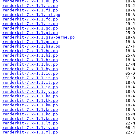
renderkit-7.x-1.1.eu.po
renderkit-7.x-1.1.fa.po
renderkit-7.x-1.1.fi.po
renderkit-7.x-1.1.fil.po
renderkit-7.x-1.1.fo.po
renderkit-7.x-1.1.fr.po
renderkit-7.x-1.1.gd.po
renderkit-7.x-1.1.gl.po
renderkit-7.x-1.1.gsw-berne.po
renderkit-7.x-1.1.gu.po
renderkit-7.x-1.1.haw.po
renderkit-7.x-1.1.he.po
renderkit-7.x-1.1.hi.po
renderkit-7.x-1.1.hr.po
renderkit-7.x-1.1.hu.po
renderkit-7.x-1.1.hy.po
renderkit-7.x-1.1.id.po
renderkit-7.x-1.1.is.po
renderkit-7.x-1.1.it.po
renderkit-7.x-1.1.ja.po
renderkit-7.x-1.1.jv.po
renderkit-7.x-1.1.ka.po
renderkit-7.x-1.1.kk.po
renderkit-7.x-1.1.km.po
renderkit-7.x-1.1.kn.po
renderkit-7.x-1.1.ko.po
renderkit-7.x-1.1.ku.po
renderkit-7.x-1.1.lt.po
renderkit-7.x-1.1.lv.po
renderkit-7.x-1.1.ml.po