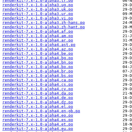
renderkit-7.x-1.0-alpha3.tr.po
renderkit-7.x-1.0-alpha3.ug.po
renderkit-7.x-1.0-alpha3.uk.po
renderkit-7.x-1.0-alpha3.ur.po
renderkit-7.x-1.0-alpha3.vi.po
renderkit-7.x-1.0-alpha3.zh-hans.po
renderkit-7.x-1.0-alpha3.zh-hant.po
renderkit-7.x-1.0-alpha4.af.po
renderkit-7.x-1.0-alpha4.am.po
renderkit-7.x-1.0-alpha4.ar.po
renderkit-7.x-1.0-alpha4.ast.po
renderkit-7.x-1.0-alpha4.az.po
renderkit-7.x-1.0-alpha4.be.po
renderkit-7.x-1.0-alpha4.bg.po
renderkit-7.x-1.0-alpha4.bn.po
renderkit-7.x-1.0-alpha4.bo.po
renderkit-7.x-1.0-alpha4.br.po
renderkit-7.x-1.0-alpha4.bs.po
renderkit-7.x-1.0-alpha4.ca.po
renderkit-7.x-1.0-alpha4.cs.po
renderkit-7.x-1.0-alpha4.cy.po
renderkit-7.x-1.0-alpha4.da.po
renderkit-7.x-1.0-alpha4.de.po
renderkit-7.x-1.0-alpha4.dz.po
renderkit-7.x-1.0-alpha4.el.po
renderkit-7.x-1.0-alpha4.en-gb.po
renderkit-7.x-1.0-alpha4.eo.po
renderkit-7.x-1.0-alpha4.es.po
renderkit-7.x-1.0-alpha4.et.po
renderkit-7.x-1.0-alpha4.eu.po