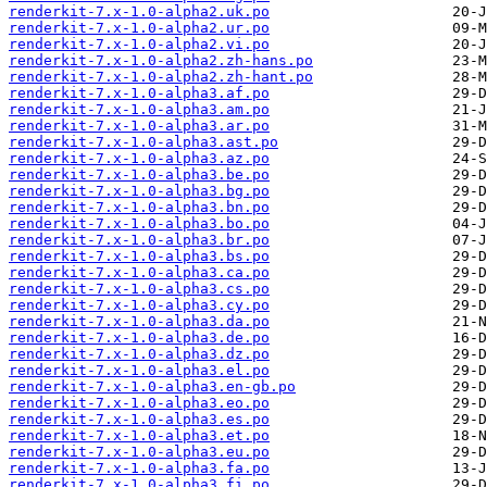
renderkit-7.x-1.0-alpha2.uk.po
renderkit-7.x-1.0-alpha2.ur.po
renderkit-7.x-1.0-alpha2.vi.po
renderkit-7.x-1.0-alpha2.zh-hans.po
renderkit-7.x-1.0-alpha2.zh-hant.po
renderkit-7.x-1.0-alpha3.af.po
renderkit-7.x-1.0-alpha3.am.po
renderkit-7.x-1.0-alpha3.ar.po
renderkit-7.x-1.0-alpha3.ast.po
renderkit-7.x-1.0-alpha3.az.po
renderkit-7.x-1.0-alpha3.be.po
renderkit-7.x-1.0-alpha3.bg.po
renderkit-7.x-1.0-alpha3.bn.po
renderkit-7.x-1.0-alpha3.bo.po
renderkit-7.x-1.0-alpha3.br.po
renderkit-7.x-1.0-alpha3.bs.po
renderkit-7.x-1.0-alpha3.ca.po
renderkit-7.x-1.0-alpha3.cs.po
renderkit-7.x-1.0-alpha3.cy.po
renderkit-7.x-1.0-alpha3.da.po
renderkit-7.x-1.0-alpha3.de.po
renderkit-7.x-1.0-alpha3.dz.po
renderkit-7.x-1.0-alpha3.el.po
renderkit-7.x-1.0-alpha3.en-gb.po
renderkit-7.x-1.0-alpha3.eo.po
renderkit-7.x-1.0-alpha3.es.po
renderkit-7.x-1.0-alpha3.et.po
renderkit-7.x-1.0-alpha3.eu.po
renderkit-7.x-1.0-alpha3.fa.po
renderkit-7.x-1.0-alpha3.fi.po