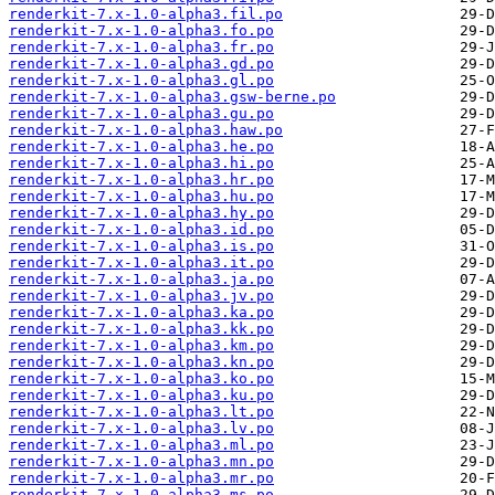
renderkit-7.x-1.0-alpha3.fil.po
renderkit-7.x-1.0-alpha3.fo.po
renderkit-7.x-1.0-alpha3.fr.po
renderkit-7.x-1.0-alpha3.gd.po
renderkit-7.x-1.0-alpha3.gl.po
renderkit-7.x-1.0-alpha3.gsw-berne.po
renderkit-7.x-1.0-alpha3.gu.po
renderkit-7.x-1.0-alpha3.haw.po
renderkit-7.x-1.0-alpha3.he.po
renderkit-7.x-1.0-alpha3.hi.po
renderkit-7.x-1.0-alpha3.hr.po
renderkit-7.x-1.0-alpha3.hu.po
renderkit-7.x-1.0-alpha3.hy.po
renderkit-7.x-1.0-alpha3.id.po
renderkit-7.x-1.0-alpha3.is.po
renderkit-7.x-1.0-alpha3.it.po
renderkit-7.x-1.0-alpha3.ja.po
renderkit-7.x-1.0-alpha3.jv.po
renderkit-7.x-1.0-alpha3.ka.po
renderkit-7.x-1.0-alpha3.kk.po
renderkit-7.x-1.0-alpha3.km.po
renderkit-7.x-1.0-alpha3.kn.po
renderkit-7.x-1.0-alpha3.ko.po
renderkit-7.x-1.0-alpha3.ku.po
renderkit-7.x-1.0-alpha3.lt.po
renderkit-7.x-1.0-alpha3.lv.po
renderkit-7.x-1.0-alpha3.ml.po
renderkit-7.x-1.0-alpha3.mn.po
renderkit-7.x-1.0-alpha3.mr.po
renderkit-7.x-1.0-alpha3.ms.po