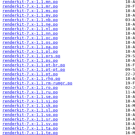
renderkit-7.x-1.1.mn.po
renderkit-7.x-1.1.mr.po
renderkit-7.x-1.1.ms.po
renderkit-7.x-1.1.my.po
renderkit-7.x-1.1.nb.po
renderkit-7.x-1.1.ne.po
renderkit-7.x-1.1.nl.po
renderkit-7.x-1.1.nn.po
renderkit-7.x-1.1.oc.po
renderkit-7.x-1.1.os.po
renderkit-7.x-1.1.pa.po
renderkit-7.x-1.1.pl.po
renderkit-7.x-1.1.prs.po
renderkit-7.x-1.1.ps.po
renderkit-7.x-1.1.pt-br.po
renderkit-7.x-1.1.pt-pt.po
renderkit-7.x-1.1.pt.po
renderkit-7.x-1.1.rhg.po
renderkit-7.x-1.1.rm-rumgr.po
renderkit-7.x-1.1.ro.po
renderkit-7.x-1.1.ru.po
renderkit-7.x-1.1.se.po
renderkit-7.x-1.1.si.po
renderkit-7.x-1.1.sk.po
renderkit-7.x-1.1.sl.po
renderkit-7.x-1.1.sq.po
renderkit-7.x-1.1.sr.po
renderkit-7.x-1.1.sv.po
renderkit-7.x-1.1.ta.po
renderkit-7.x-1.1.te.po