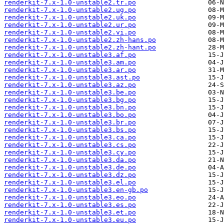
renderkit-7.x-1.0-unstable2.tr.po
renderkit-7.x-1.0-unstable2.ug.po
renderkit-7.x-1.0-unstable2.uk.po
renderkit-7.x-1.0-unstable2.ur.po
renderkit-7.x-1.0-unstable2.vi.po
renderkit-7.x-1.0-unstable2.zh-hans.po
renderkit-7.x-1.0-unstable2.zh-hant.po
renderkit-7.x-1.0-unstable3.af.po
renderkit-7.x-1.0-unstable3.am.po
renderkit-7.x-1.0-unstable3.ar.po
renderkit-7.x-1.0-unstable3.ast.po
renderkit-7.x-1.0-unstable3.az.po
renderkit-7.x-1.0-unstable3.be.po
renderkit-7.x-1.0-unstable3.bg.po
renderkit-7.x-1.0-unstable3.bn.po
renderkit-7.x-1.0-unstable3.bo.po
renderkit-7.x-1.0-unstable3.br.po
renderkit-7.x-1.0-unstable3.bs.po
renderkit-7.x-1.0-unstable3.ca.po
renderkit-7.x-1.0-unstable3.cs.po
renderkit-7.x-1.0-unstable3.cy.po
renderkit-7.x-1.0-unstable3.da.po
renderkit-7.x-1.0-unstable3.de.po
renderkit-7.x-1.0-unstable3.dz.po
renderkit-7.x-1.0-unstable3.el.po
renderkit-7.x-1.0-unstable3.en-gb.po
renderkit-7.x-1.0-unstable3.eo.po
renderkit-7.x-1.0-unstable3.es.po
renderkit-7.x-1.0-unstable3.et.po
renderkit-7.x-1.0-unstable3.eu.po