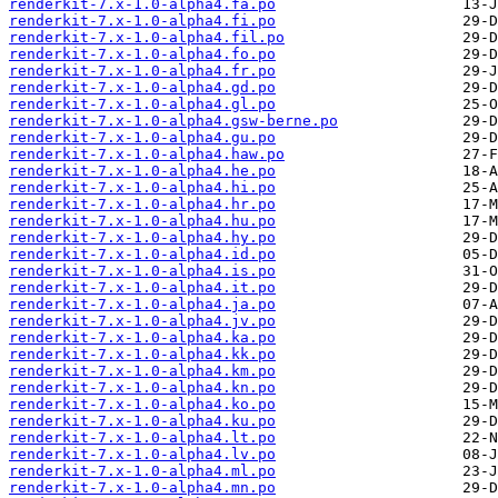
renderkit-7.x-1.0-alpha4.fa.po
renderkit-7.x-1.0-alpha4.fi.po
renderkit-7.x-1.0-alpha4.fil.po
renderkit-7.x-1.0-alpha4.fo.po
renderkit-7.x-1.0-alpha4.fr.po
renderkit-7.x-1.0-alpha4.gd.po
renderkit-7.x-1.0-alpha4.gl.po
renderkit-7.x-1.0-alpha4.gsw-berne.po
renderkit-7.x-1.0-alpha4.gu.po
renderkit-7.x-1.0-alpha4.haw.po
renderkit-7.x-1.0-alpha4.he.po
renderkit-7.x-1.0-alpha4.hi.po
renderkit-7.x-1.0-alpha4.hr.po
renderkit-7.x-1.0-alpha4.hu.po
renderkit-7.x-1.0-alpha4.hy.po
renderkit-7.x-1.0-alpha4.id.po
renderkit-7.x-1.0-alpha4.is.po
renderkit-7.x-1.0-alpha4.it.po
renderkit-7.x-1.0-alpha4.ja.po
renderkit-7.x-1.0-alpha4.jv.po
renderkit-7.x-1.0-alpha4.ka.po
renderkit-7.x-1.0-alpha4.kk.po
renderkit-7.x-1.0-alpha4.km.po
renderkit-7.x-1.0-alpha4.kn.po
renderkit-7.x-1.0-alpha4.ko.po
renderkit-7.x-1.0-alpha4.ku.po
renderkit-7.x-1.0-alpha4.lt.po
renderkit-7.x-1.0-alpha4.lv.po
renderkit-7.x-1.0-alpha4.ml.po
renderkit-7.x-1.0-alpha4.mn.po