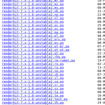
renderkit-7.x-1.0-unstable2.mr.po
renderkit-7.x-1.0-unstable2.ms.po
renderkit-7.x-1.0-unstable2.my.po
renderkit-7.x-1.0-unstable2.nb.po
renderkit-7.x-1.0-unstable2.ne.po
renderkit-7.x-1.0-unstable2.nl.po
renderkit-7.x-1.0-unstable2.nn.po
renderkit-7.x-1.0-unstable2.oc.po
renderkit-7.x-1.0-unstable2.os.po
renderkit-7.x-1.0-unstable2.pa.po
renderkit-7.x-1.0-unstable2.pl.po
renderkit-7.x-1.0-unstable2.prs.po
renderkit-7.x-1.0-unstable2.ps.po
renderkit-7.x-1.0-unstable2.pt-br.po
renderkit-7.x-1.0-unstable2.pt-pt.po
renderkit-7.x-1.0-unstable2.pt.po
renderkit-7.x-1.0-unstable2.rhg.po
renderkit-7.x-1.0-unstable2.rm-rumgr.po
renderkit-7.x-1.0-unstable2.ro.po
renderkit-7.x-1.0-unstable2.ru.po
renderkit-7.x-1.0-unstable2.se.po
renderkit-7.x-1.0-unstable2.sk.po
renderkit-7.x-1.0-unstable2.sl.po
renderkit-7.x-1.0-unstable2.sq.po
renderkit-7.x-1.0-unstable2.sr.po
renderkit-7.x-1.0-unstable2.sv.po
renderkit-7.x-1.0-unstable2.ta.po
renderkit-7.x-1.0-unstable2.te.po
renderkit-7.x-1.0-unstable2.test.po
renderkit-7.x-1.0-unstable2.th.po