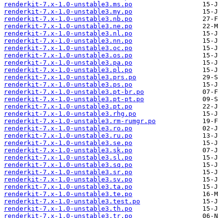
renderkit-7.x-1.0-unstable3.ms.po
renderkit-7.x-1.0-unstable3.my.po
renderkit-7.x-1.0-unstable3.nb.po
renderkit-7.x-1.0-unstable3.ne.po
renderkit-7.x-1.0-unstable3.nl.po
renderkit-7.x-1.0-unstable3.nn.po
renderkit-7.x-1.0-unstable3.oc.po
renderkit-7.x-1.0-unstable3.os.po
renderkit-7.x-1.0-unstable3.pa.po
renderkit-7.x-1.0-unstable3.pl.po
renderkit-7.x-1.0-unstable3.prs.po
renderkit-7.x-1.0-unstable3.ps.po
renderkit-7.x-1.0-unstable3.pt-br.po
renderkit-7.x-1.0-unstable3.pt-pt.po
renderkit-7.x-1.0-unstable3.pt.po
renderkit-7.x-1.0-unstable3.rhg.po
renderkit-7.x-1.0-unstable3.rm-rumgr.po
renderkit-7.x-1.0-unstable3.ro.po
renderkit-7.x-1.0-unstable3.ru.po
renderkit-7.x-1.0-unstable3.se.po
renderkit-7.x-1.0-unstable3.sk.po
renderkit-7.x-1.0-unstable3.sl.po
renderkit-7.x-1.0-unstable3.sq.po
renderkit-7.x-1.0-unstable3.sr.po
renderkit-7.x-1.0-unstable3.sv.po
renderkit-7.x-1.0-unstable3.ta.po
renderkit-7.x-1.0-unstable3.te.po
renderkit-7.x-1.0-unstable3.test.po
renderkit-7.x-1.0-unstable3.th.po
renderkit-7.x-1.0-unstable3.tr.po