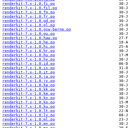
renderkit-7.x-1.0.fi.po
renderkit-7.x-1.0.fil.po
renderkit-7.x-1.0.fo.po
renderkit-7.x-1.0.fr.po
renderkit-7.x-1.0.gd.po
renderkit-7.x-1.0.gl.po
renderkit-7.x-1.0.gsw-berne.po
renderkit-7.x-1.0.gu.po
renderkit-7.x-1.0.haw.po
renderkit-7.x-1.0.he.po
renderkit-7.x-1.0.hi.po
renderkit-7.x-1.0.hr.po
renderkit-7.x-1.0.hu.po
renderkit-7.x-1.0.hy.po
renderkit-7.x-1.0.id.po
renderkit-7.x-1.0.is.po
renderkit-7.x-1.0.it.po
renderkit-7.x-1.0.ja.po
renderkit-7.x-1.0.jv.po
renderkit-7.x-1.0.ka.po
renderkit-7.x-1.0.kk.po
renderkit-7.x-1.0.km.po
renderkit-7.x-1.0.kn.po
renderkit-7.x-1.0.ko.po
renderkit-7.x-1.0.ku.po
renderkit-7.x-1.0.lt.po
renderkit-7.x-1.0.lv.po
renderkit-7.x-1.0.ml.po
renderkit-7.x-1.0.mn.po
renderkit-7.x-1.0.mr.po