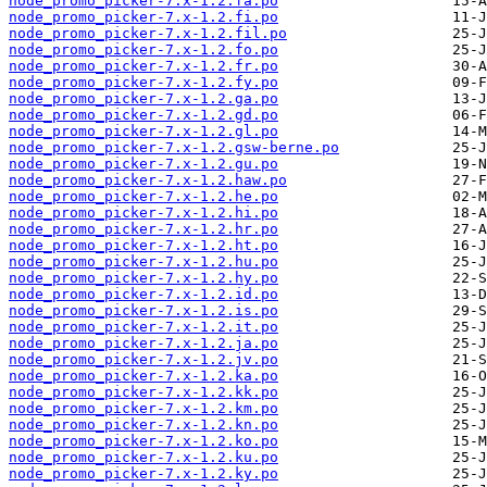
node_promo_picker-7.x-1.2.fa.po
node_promo_picker-7.x-1.2.fi.po
node_promo_picker-7.x-1.2.fil.po
node_promo_picker-7.x-1.2.fo.po
node_promo_picker-7.x-1.2.fr.po
node_promo_picker-7.x-1.2.fy.po
node_promo_picker-7.x-1.2.ga.po
node_promo_picker-7.x-1.2.gd.po
node_promo_picker-7.x-1.2.gl.po
node_promo_picker-7.x-1.2.gsw-berne.po
node_promo_picker-7.x-1.2.gu.po
node_promo_picker-7.x-1.2.haw.po
node_promo_picker-7.x-1.2.he.po
node_promo_picker-7.x-1.2.hi.po
node_promo_picker-7.x-1.2.hr.po
node_promo_picker-7.x-1.2.ht.po
node_promo_picker-7.x-1.2.hu.po
node_promo_picker-7.x-1.2.hy.po
node_promo_picker-7.x-1.2.id.po
node_promo_picker-7.x-1.2.is.po
node_promo_picker-7.x-1.2.it.po
node_promo_picker-7.x-1.2.ja.po
node_promo_picker-7.x-1.2.jv.po
node_promo_picker-7.x-1.2.ka.po
node_promo_picker-7.x-1.2.kk.po
node_promo_picker-7.x-1.2.km.po
node_promo_picker-7.x-1.2.kn.po
node_promo_picker-7.x-1.2.ko.po
node_promo_picker-7.x-1.2.ku.po
node_promo_picker-7.x-1.2.ky.po