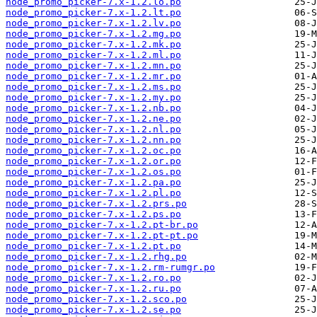
node_promo_picker-7.x-1.2.lo.po
node_promo_picker-7.x-1.2.lt.po
node_promo_picker-7.x-1.2.lv.po
node_promo_picker-7.x-1.2.mg.po
node_promo_picker-7.x-1.2.mk.po
node_promo_picker-7.x-1.2.ml.po
node_promo_picker-7.x-1.2.mn.po
node_promo_picker-7.x-1.2.mr.po
node_promo_picker-7.x-1.2.ms.po
node_promo_picker-7.x-1.2.my.po
node_promo_picker-7.x-1.2.nb.po
node_promo_picker-7.x-1.2.ne.po
node_promo_picker-7.x-1.2.nl.po
node_promo_picker-7.x-1.2.nn.po
node_promo_picker-7.x-1.2.oc.po
node_promo_picker-7.x-1.2.or.po
node_promo_picker-7.x-1.2.os.po
node_promo_picker-7.x-1.2.pa.po
node_promo_picker-7.x-1.2.pl.po
node_promo_picker-7.x-1.2.prs.po
node_promo_picker-7.x-1.2.ps.po
node_promo_picker-7.x-1.2.pt-br.po
node_promo_picker-7.x-1.2.pt-pt.po
node_promo_picker-7.x-1.2.pt.po
node_promo_picker-7.x-1.2.rhg.po
node_promo_picker-7.x-1.2.rm-rumgr.po
node_promo_picker-7.x-1.2.ro.po
node_promo_picker-7.x-1.2.ru.po
node_promo_picker-7.x-1.2.sco.po
node_promo_picker-7.x-1.2.se.po