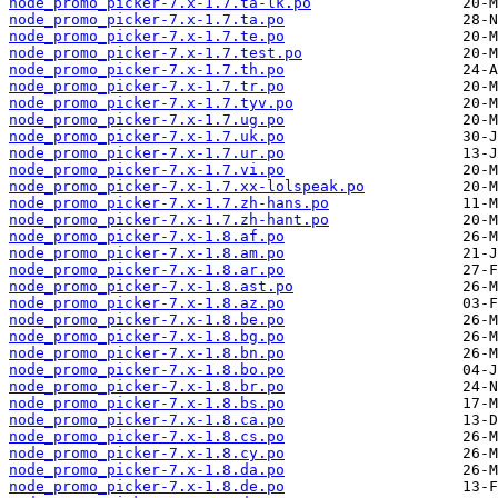
node_promo_picker-7.x-1.7.ta-lk.po
node_promo_picker-7.x-1.7.ta.po
node_promo_picker-7.x-1.7.te.po
node_promo_picker-7.x-1.7.test.po
node_promo_picker-7.x-1.7.th.po
node_promo_picker-7.x-1.7.tr.po
node_promo_picker-7.x-1.7.tyv.po
node_promo_picker-7.x-1.7.ug.po
node_promo_picker-7.x-1.7.uk.po
node_promo_picker-7.x-1.7.ur.po
node_promo_picker-7.x-1.7.vi.po
node_promo_picker-7.x-1.7.xx-lolspeak.po
node_promo_picker-7.x-1.7.zh-hans.po
node_promo_picker-7.x-1.7.zh-hant.po
node_promo_picker-7.x-1.8.af.po
node_promo_picker-7.x-1.8.am.po
node_promo_picker-7.x-1.8.ar.po
node_promo_picker-7.x-1.8.ast.po
node_promo_picker-7.x-1.8.az.po
node_promo_picker-7.x-1.8.be.po
node_promo_picker-7.x-1.8.bg.po
node_promo_picker-7.x-1.8.bn.po
node_promo_picker-7.x-1.8.bo.po
node_promo_picker-7.x-1.8.br.po
node_promo_picker-7.x-1.8.bs.po
node_promo_picker-7.x-1.8.ca.po
node_promo_picker-7.x-1.8.cs.po
node_promo_picker-7.x-1.8.cy.po
node_promo_picker-7.x-1.8.da.po
node_promo_picker-7.x-1.8.de.po