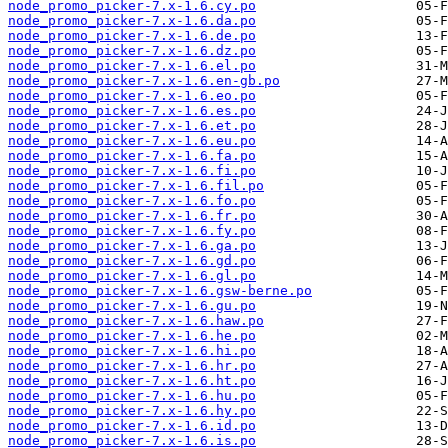
node_promo_picker-7.x-1.6.cy.po
node_promo_picker-7.x-1.6.da.po
node_promo_picker-7.x-1.6.de.po
node_promo_picker-7.x-1.6.dz.po
node_promo_picker-7.x-1.6.el.po
node_promo_picker-7.x-1.6.en-gb.po
node_promo_picker-7.x-1.6.eo.po
node_promo_picker-7.x-1.6.es.po
node_promo_picker-7.x-1.6.et.po
node_promo_picker-7.x-1.6.eu.po
node_promo_picker-7.x-1.6.fa.po
node_promo_picker-7.x-1.6.fi.po
node_promo_picker-7.x-1.6.fil.po
node_promo_picker-7.x-1.6.fo.po
node_promo_picker-7.x-1.6.fr.po
node_promo_picker-7.x-1.6.fy.po
node_promo_picker-7.x-1.6.ga.po
node_promo_picker-7.x-1.6.gd.po
node_promo_picker-7.x-1.6.gl.po
node_promo_picker-7.x-1.6.gsw-berne.po
node_promo_picker-7.x-1.6.gu.po
node_promo_picker-7.x-1.6.haw.po
node_promo_picker-7.x-1.6.he.po
node_promo_picker-7.x-1.6.hi.po
node_promo_picker-7.x-1.6.hr.po
node_promo_picker-7.x-1.6.ht.po
node_promo_picker-7.x-1.6.hu.po
node_promo_picker-7.x-1.6.hy.po
node_promo_picker-7.x-1.6.id.po
node_promo_picker-7.x-1.6.is.po