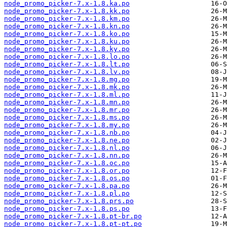
node_promo_picker-7.x-1.8.ka.po
node_promo_picker-7.x-1.8.kk.po
node_promo_picker-7.x-1.8.km.po
node_promo_picker-7.x-1.8.kn.po
node_promo_picker-7.x-1.8.ko.po
node_promo_picker-7.x-1.8.ku.po
node_promo_picker-7.x-1.8.ky.po
node_promo_picker-7.x-1.8.lo.po
node_promo_picker-7.x-1.8.lt.po
node_promo_picker-7.x-1.8.lv.po
node_promo_picker-7.x-1.8.mg.po
node_promo_picker-7.x-1.8.mk.po
node_promo_picker-7.x-1.8.ml.po
node_promo_picker-7.x-1.8.mn.po
node_promo_picker-7.x-1.8.mr.po
node_promo_picker-7.x-1.8.ms.po
node_promo_picker-7.x-1.8.my.po
node_promo_picker-7.x-1.8.nb.po
node_promo_picker-7.x-1.8.ne.po
node_promo_picker-7.x-1.8.nl.po
node_promo_picker-7.x-1.8.nn.po
node_promo_picker-7.x-1.8.oc.po
node_promo_picker-7.x-1.8.or.po
node_promo_picker-7.x-1.8.os.po
node_promo_picker-7.x-1.8.pa.po
node_promo_picker-7.x-1.8.pl.po
node_promo_picker-7.x-1.8.prs.po
node_promo_picker-7.x-1.8.ps.po
node_promo_picker-7.x-1.8.pt-br.po
node_promo_picker-7.x-1.8.pt-pt.po