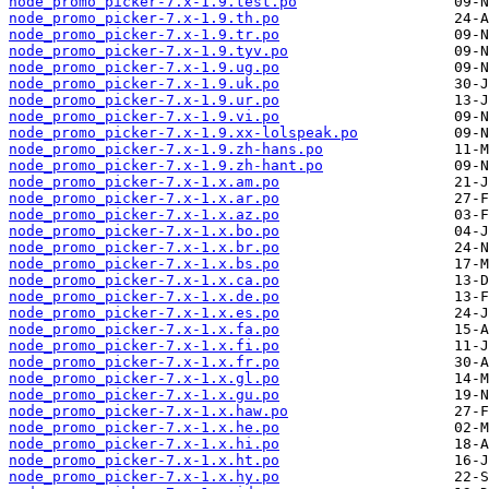
node_promo_picker-7.x-1.9.test.po
node_promo_picker-7.x-1.9.th.po
node_promo_picker-7.x-1.9.tr.po
node_promo_picker-7.x-1.9.tyv.po
node_promo_picker-7.x-1.9.ug.po
node_promo_picker-7.x-1.9.uk.po
node_promo_picker-7.x-1.9.ur.po
node_promo_picker-7.x-1.9.vi.po
node_promo_picker-7.x-1.9.xx-lolspeak.po
node_promo_picker-7.x-1.9.zh-hans.po
node_promo_picker-7.x-1.9.zh-hant.po
node_promo_picker-7.x-1.x.am.po
node_promo_picker-7.x-1.x.ar.po
node_promo_picker-7.x-1.x.az.po
node_promo_picker-7.x-1.x.bo.po
node_promo_picker-7.x-1.x.br.po
node_promo_picker-7.x-1.x.bs.po
node_promo_picker-7.x-1.x.ca.po
node_promo_picker-7.x-1.x.de.po
node_promo_picker-7.x-1.x.es.po
node_promo_picker-7.x-1.x.fa.po
node_promo_picker-7.x-1.x.fi.po
node_promo_picker-7.x-1.x.fr.po
node_promo_picker-7.x-1.x.gl.po
node_promo_picker-7.x-1.x.gu.po
node_promo_picker-7.x-1.x.haw.po
node_promo_picker-7.x-1.x.he.po
node_promo_picker-7.x-1.x.hi.po
node_promo_picker-7.x-1.x.ht.po
node_promo_picker-7.x-1.x.hy.po