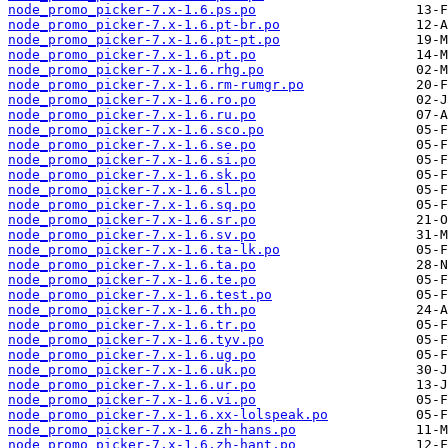
node_promo_picker-7.x-1.6.ps.po
node_promo_picker-7.x-1.6.pt-br.po
node_promo_picker-7.x-1.6.pt-pt.po
node_promo_picker-7.x-1.6.pt.po
node_promo_picker-7.x-1.6.rhg.po
node_promo_picker-7.x-1.6.rm-rumgr.po
node_promo_picker-7.x-1.6.ro.po
node_promo_picker-7.x-1.6.ru.po
node_promo_picker-7.x-1.6.sco.po
node_promo_picker-7.x-1.6.se.po
node_promo_picker-7.x-1.6.si.po
node_promo_picker-7.x-1.6.sk.po
node_promo_picker-7.x-1.6.sl.po
node_promo_picker-7.x-1.6.sq.po
node_promo_picker-7.x-1.6.sr.po
node_promo_picker-7.x-1.6.sv.po
node_promo_picker-7.x-1.6.ta-lk.po
node_promo_picker-7.x-1.6.ta.po
node_promo_picker-7.x-1.6.te.po
node_promo_picker-7.x-1.6.test.po
node_promo_picker-7.x-1.6.th.po
node_promo_picker-7.x-1.6.tr.po
node_promo_picker-7.x-1.6.tyv.po
node_promo_picker-7.x-1.6.ug.po
node_promo_picker-7.x-1.6.uk.po
node_promo_picker-7.x-1.6.ur.po
node_promo_picker-7.x-1.6.vi.po
node_promo_picker-7.x-1.6.xx-lolspeak.po
node_promo_picker-7.x-1.6.zh-hans.po
node_promo_picker-7.x-1.6.zh-hant.po