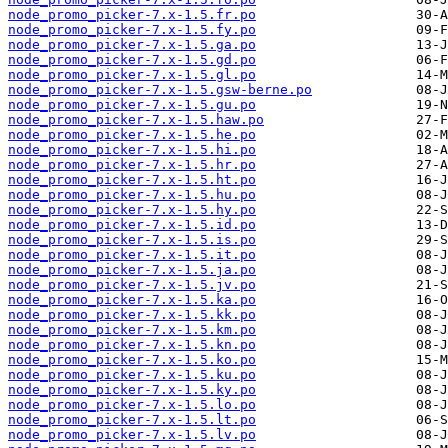
node_promo_picker-7.x-1.5.fr.po
node_promo_picker-7.x-1.5.fy.po
node_promo_picker-7.x-1.5.ga.po
node_promo_picker-7.x-1.5.gd.po
node_promo_picker-7.x-1.5.gl.po
node_promo_picker-7.x-1.5.gsw-berne.po
node_promo_picker-7.x-1.5.gu.po
node_promo_picker-7.x-1.5.haw.po
node_promo_picker-7.x-1.5.he.po
node_promo_picker-7.x-1.5.hi.po
node_promo_picker-7.x-1.5.hr.po
node_promo_picker-7.x-1.5.ht.po
node_promo_picker-7.x-1.5.hu.po
node_promo_picker-7.x-1.5.hy.po
node_promo_picker-7.x-1.5.id.po
node_promo_picker-7.x-1.5.is.po
node_promo_picker-7.x-1.5.it.po
node_promo_picker-7.x-1.5.ja.po
node_promo_picker-7.x-1.5.jv.po
node_promo_picker-7.x-1.5.ka.po
node_promo_picker-7.x-1.5.kk.po
node_promo_picker-7.x-1.5.km.po
node_promo_picker-7.x-1.5.kn.po
node_promo_picker-7.x-1.5.ko.po
node_promo_picker-7.x-1.5.ku.po
node_promo_picker-7.x-1.5.ky.po
node_promo_picker-7.x-1.5.lo.po
node_promo_picker-7.x-1.5.lt.po
node_promo_picker-7.x-1.5.lv.po