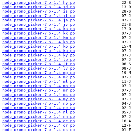
node_promo_picker-7.x-1.4.hy.po
node_promo_picker-7.x-1.4.id.po
node_promo_picker-7.x-1.4.is.po
node_promo_picker-7.x-1.4.it.po
node_promo_picker-7.x-1.4.ja.po
node_promo_picker-7.x-1.4.jv.po
node_promo_picker-7.x-1.4.ka.po
node_promo_picker-7.x-1.4.kk.po
node_promo_picker-7.x-1.4.km.po
node_promo_picker-7.x-1.4.kn.po
node_promo_picker-7.x-1.4.ko.po
node_promo_picker-7.x-1.4.ku.po
node_promo_picker-7.x-1.4.ky.po
node_promo_picker-7.x-1.4.lo.po
node_promo_picker-7.x-1.4.lt.po
node_promo_picker-7.x-1.4.lv.po
node_promo_picker-7.x-1.4.mg.po
node_promo_picker-7.x-1.4.mk.po
node_promo_picker-7.x-1.4.ml.po
node_promo_picker-7.x-1.4.mn.po
node_promo_picker-7.x-1.4.mr.po
node_promo_picker-7.x-1.4.ms.po
node_promo_picker-7.x-1.4.my.po
node_promo_picker-7.x-1.4.nb.po
node_promo_picker-7.x-1.4.ne.po
node_promo_picker-7.x-1.4.nl.po
node_promo_picker-7.x-1.4.nn.po
node_promo_picker-7.x-1.4.oc.po
node_promo_picker-7.x-1.4.or.po
node_promo_picker-7.x-1.4.os.po