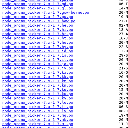
node_promo_picker-7.x-1.7.gd.po
node_promo_picker-7.x-1.7.gl.po
node_promo_picker-7.x-1.7.gsw-berne.po
node_promo_picker-7.x-1.7.gu.po
node_promo_picker-7.x-1.7.haw.po
node_promo_picker-7.x-1.7.he.po
node_promo_picker-7.x-1.7.hi.po
node_promo_picker-7.x-1.7.hr.po
node_promo_picker-7.x-1.7.ht.po
node_promo_picker-7.x-1.7.hu.po
node_promo_picker-7.x-1.7.hy.po
node_promo_picker-7.x-1.7.id.po
node_promo_picker-7.x-1.7.is.po
node_promo_picker-7.x-1.7.it.po
node_promo_picker-7.x-1.7.ja.po
node_promo_picker-7.x-1.7.jv.po
node_promo_picker-7.x-1.7.ka.po
node_promo_picker-7.x-1.7.kk.po
node_promo_picker-7.x-1.7.km.po
node_promo_picker-7.x-1.7.kn.po
node_promo_picker-7.x-1.7.ko.po
node_promo_picker-7.x-1.7.ku.po
node_promo_picker-7.x-1.7.ky.po
node_promo_picker-7.x-1.7.lo.po
node_promo_picker-7.x-1.7.lt.po
node_promo_picker-7.x-1.7.lv.po
node_promo_picker-7.x-1.7.mg.po
node_promo_picker-7.x-1.7.mk.po
node_promo_picker-7.x-1.7.ml.po