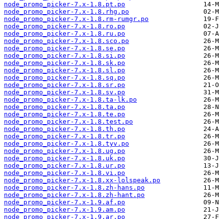
node_promo_picker-7.x-1.8.pt.po
node_promo_picker-7.x-1.8.rhg.po
node_promo_picker-7.x-1.8.rm-rumgr.po
node_promo_picker-7.x-1.8.ro.po
node_promo_picker-7.x-1.8.ru.po
node_promo_picker-7.x-1.8.sco.po
node_promo_picker-7.x-1.8.se.po
node_promo_picker-7.x-1.8.si.po
node_promo_picker-7.x-1.8.sk.po
node_promo_picker-7.x-1.8.sl.po
node_promo_picker-7.x-1.8.sq.po
node_promo_picker-7.x-1.8.sr.po
node_promo_picker-7.x-1.8.sv.po
node_promo_picker-7.x-1.8.ta-lk.po
node_promo_picker-7.x-1.8.ta.po
node_promo_picker-7.x-1.8.te.po
node_promo_picker-7.x-1.8.test.po
node_promo_picker-7.x-1.8.th.po
node_promo_picker-7.x-1.8.tr.po
node_promo_picker-7.x-1.8.tyv.po
node_promo_picker-7.x-1.8.ug.po
node_promo_picker-7.x-1.8.uk.po
node_promo_picker-7.x-1.8.ur.po
node_promo_picker-7.x-1.8.vi.po
node_promo_picker-7.x-1.8.xx-lolspeak.po
node_promo_picker-7.x-1.8.zh-hans.po
node_promo_picker-7.x-1.8.zh-hant.po
node_promo_picker-7.x-1.9.af.po
node_promo_picker-7.x-1.9.am.po
node_promo_picker-7.x-1.9.ar.po