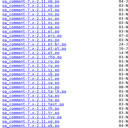
oa_comment-7.x-2.11.nb.po
oa_comment-7.x-2.11.ne.po
oa_comment-7.x-2.11.nl.po
oa_comment-7.x-2.11.nn.po
oa_comment-7.x-2.11.oc.po
oa_comment-7.x-2.11.os.po
oa_comment-7.x-2.11.pa.po
oa_comment-7.x-2.11.pl.po
oa_comment-7.x-2.11.prs.po
oa_comment-7.x-2.11.ps.po
oa_comment-7.x-2.11.pt-br.po
oa_comment-7.x-2.11.pt-pt.po
oa_comment-7.x-2.11.pt.po
oa_comment-7.x-2.11.rhg.po
oa_comment-7.x-2.11.ro.po
oa_comment-7.x-2.11.ru.po
oa_comment-7.x-2.11.si.po
oa_comment-7.x-2.11.sk.po
oa_comment-7.x-2.11.sl.po
oa_comment-7.x-2.11.sq.po
oa_comment-7.x-2.11.sv.po
oa_comment-7.x-2.11.ta-lk.po
oa_comment-7.x-2.11.ta.po
oa_comment-7.x-2.11.te.po
oa_comment-7.x-2.11.test.po
oa_comment-7.x-2.11.th.po
oa_comment-7.x-2.11.tr.po
oa_comment-7.x-2.11.tyv.po
oa_comment-7.x-2.11.ug.po
oa_comment-7.x-2.11.uk.po