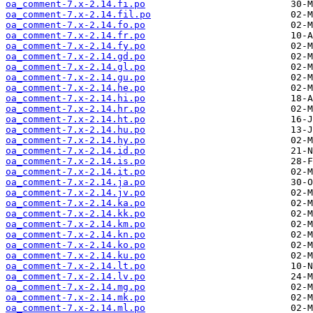
oa_comment-7.x-2.14.fi.po
oa_comment-7.x-2.14.fil.po
oa_comment-7.x-2.14.fo.po
oa_comment-7.x-2.14.fr.po
oa_comment-7.x-2.14.fy.po
oa_comment-7.x-2.14.gd.po
oa_comment-7.x-2.14.gl.po
oa_comment-7.x-2.14.gu.po
oa_comment-7.x-2.14.he.po
oa_comment-7.x-2.14.hi.po
oa_comment-7.x-2.14.hr.po
oa_comment-7.x-2.14.ht.po
oa_comment-7.x-2.14.hu.po
oa_comment-7.x-2.14.hy.po
oa_comment-7.x-2.14.id.po
oa_comment-7.x-2.14.is.po
oa_comment-7.x-2.14.it.po
oa_comment-7.x-2.14.ja.po
oa_comment-7.x-2.14.jv.po
oa_comment-7.x-2.14.ka.po
oa_comment-7.x-2.14.kk.po
oa_comment-7.x-2.14.km.po
oa_comment-7.x-2.14.kn.po
oa_comment-7.x-2.14.ko.po
oa_comment-7.x-2.14.ku.po
oa_comment-7.x-2.14.lt.po
oa_comment-7.x-2.14.lv.po
oa_comment-7.x-2.14.mg.po
oa_comment-7.x-2.14.mk.po
oa_comment-7.x-2.14.ml.po