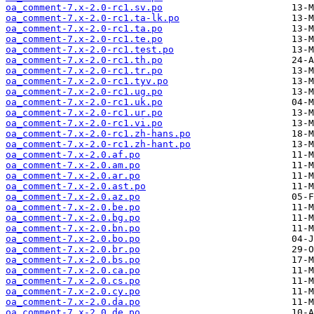
oa_comment-7.x-2.0-rc1.sv.po
oa_comment-7.x-2.0-rc1.ta-lk.po
oa_comment-7.x-2.0-rc1.ta.po
oa_comment-7.x-2.0-rc1.te.po
oa_comment-7.x-2.0-rc1.test.po
oa_comment-7.x-2.0-rc1.th.po
oa_comment-7.x-2.0-rc1.tr.po
oa_comment-7.x-2.0-rc1.tyv.po
oa_comment-7.x-2.0-rc1.ug.po
oa_comment-7.x-2.0-rc1.uk.po
oa_comment-7.x-2.0-rc1.ur.po
oa_comment-7.x-2.0-rc1.vi.po
oa_comment-7.x-2.0-rc1.zh-hans.po
oa_comment-7.x-2.0-rc1.zh-hant.po
oa_comment-7.x-2.0.af.po
oa_comment-7.x-2.0.am.po
oa_comment-7.x-2.0.ar.po
oa_comment-7.x-2.0.ast.po
oa_comment-7.x-2.0.az.po
oa_comment-7.x-2.0.be.po
oa_comment-7.x-2.0.bg.po
oa_comment-7.x-2.0.bn.po
oa_comment-7.x-2.0.bo.po
oa_comment-7.x-2.0.br.po
oa_comment-7.x-2.0.bs.po
oa_comment-7.x-2.0.ca.po
oa_comment-7.x-2.0.cs.po
oa_comment-7.x-2.0.cy.po
oa_comment-7.x-2.0.da.po
oa_comment-7.x-2.0.de.po