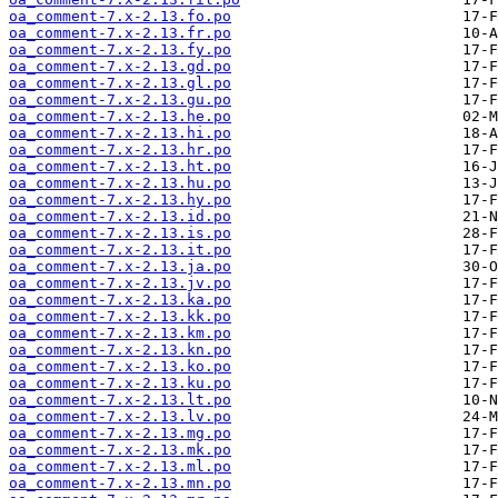
oa_comment-7.x-2.13.fo.po
oa_comment-7.x-2.13.fr.po
oa_comment-7.x-2.13.fy.po
oa_comment-7.x-2.13.gd.po
oa_comment-7.x-2.13.gl.po
oa_comment-7.x-2.13.gu.po
oa_comment-7.x-2.13.he.po
oa_comment-7.x-2.13.hi.po
oa_comment-7.x-2.13.hr.po
oa_comment-7.x-2.13.ht.po
oa_comment-7.x-2.13.hu.po
oa_comment-7.x-2.13.hy.po
oa_comment-7.x-2.13.id.po
oa_comment-7.x-2.13.is.po
oa_comment-7.x-2.13.it.po
oa_comment-7.x-2.13.ja.po
oa_comment-7.x-2.13.jv.po
oa_comment-7.x-2.13.ka.po
oa_comment-7.x-2.13.kk.po
oa_comment-7.x-2.13.km.po
oa_comment-7.x-2.13.kn.po
oa_comment-7.x-2.13.ko.po
oa_comment-7.x-2.13.ku.po
oa_comment-7.x-2.13.lt.po
oa_comment-7.x-2.13.lv.po
oa_comment-7.x-2.13.mg.po
oa_comment-7.x-2.13.mk.po
oa_comment-7.x-2.13.ml.po
oa_comment-7.x-2.13.mn.po