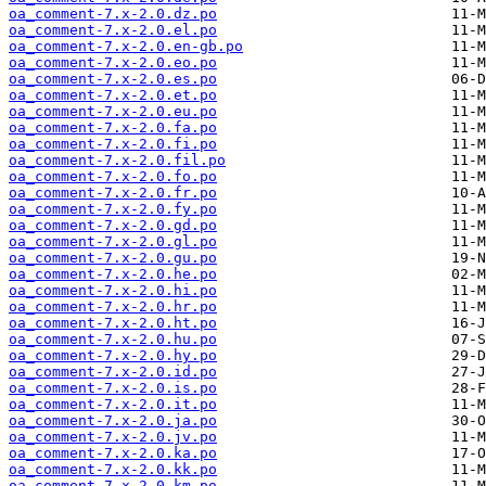
oa_comment-7.x-2.0.dz.po
oa_comment-7.x-2.0.el.po
oa_comment-7.x-2.0.en-gb.po
oa_comment-7.x-2.0.eo.po
oa_comment-7.x-2.0.es.po
oa_comment-7.x-2.0.et.po
oa_comment-7.x-2.0.eu.po
oa_comment-7.x-2.0.fa.po
oa_comment-7.x-2.0.fi.po
oa_comment-7.x-2.0.fil.po
oa_comment-7.x-2.0.fo.po
oa_comment-7.x-2.0.fr.po
oa_comment-7.x-2.0.fy.po
oa_comment-7.x-2.0.gd.po
oa_comment-7.x-2.0.gl.po
oa_comment-7.x-2.0.gu.po
oa_comment-7.x-2.0.he.po
oa_comment-7.x-2.0.hi.po
oa_comment-7.x-2.0.hr.po
oa_comment-7.x-2.0.ht.po
oa_comment-7.x-2.0.hu.po
oa_comment-7.x-2.0.hy.po
oa_comment-7.x-2.0.id.po
oa_comment-7.x-2.0.is.po
oa_comment-7.x-2.0.it.po
oa_comment-7.x-2.0.ja.po
oa_comment-7.x-2.0.jv.po
oa_comment-7.x-2.0.ka.po
oa_comment-7.x-2.0.kk.po
oa_comment-7.x-2.0.km.po