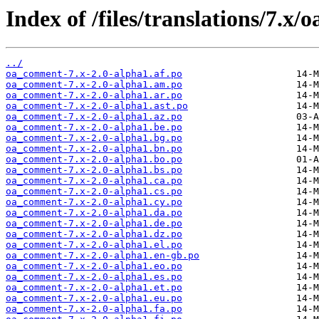
Index of /files/translations/7.x
../
oa_comment-7.x-2.0-alpha1.af.po
oa_comment-7.x-2.0-alpha1.am.po
oa_comment-7.x-2.0-alpha1.ar.po
oa_comment-7.x-2.0-alpha1.ast.po
oa_comment-7.x-2.0-alpha1.az.po
oa_comment-7.x-2.0-alpha1.be.po
oa_comment-7.x-2.0-alpha1.bg.po
oa_comment-7.x-2.0-alpha1.bn.po
oa_comment-7.x-2.0-alpha1.bo.po
oa_comment-7.x-2.0-alpha1.bs.po
oa_comment-7.x-2.0-alpha1.ca.po
oa_comment-7.x-2.0-alpha1.cs.po
oa_comment-7.x-2.0-alpha1.cy.po
oa_comment-7.x-2.0-alpha1.da.po
oa_comment-7.x-2.0-alpha1.de.po
oa_comment-7.x-2.0-alpha1.dz.po
oa_comment-7.x-2.0-alpha1.el.po
oa_comment-7.x-2.0-alpha1.en-gb.po
oa_comment-7.x-2.0-alpha1.eo.po
oa_comment-7.x-2.0-alpha1.es.po
oa_comment-7.x-2.0-alpha1.et.po
oa_comment-7.x-2.0-alpha1.eu.po
oa_comment-7.x-2.0-alpha1.fa.po