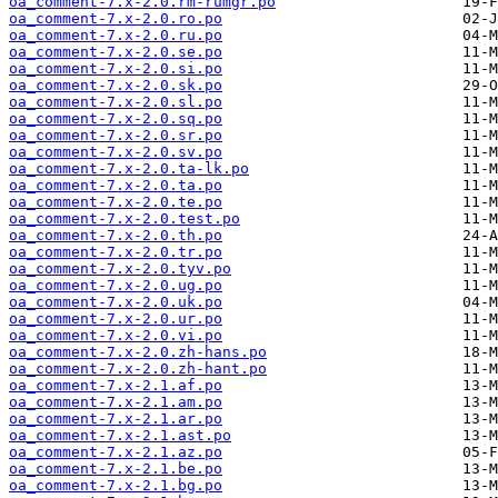
oa_comment-7.x-2.0.rm-rumgr.po
oa_comment-7.x-2.0.ro.po
oa_comment-7.x-2.0.ru.po
oa_comment-7.x-2.0.se.po
oa_comment-7.x-2.0.si.po
oa_comment-7.x-2.0.sk.po
oa_comment-7.x-2.0.sl.po
oa_comment-7.x-2.0.sq.po
oa_comment-7.x-2.0.sr.po
oa_comment-7.x-2.0.sv.po
oa_comment-7.x-2.0.ta-lk.po
oa_comment-7.x-2.0.ta.po
oa_comment-7.x-2.0.te.po
oa_comment-7.x-2.0.test.po
oa_comment-7.x-2.0.th.po
oa_comment-7.x-2.0.tr.po
oa_comment-7.x-2.0.tyv.po
oa_comment-7.x-2.0.ug.po
oa_comment-7.x-2.0.uk.po
oa_comment-7.x-2.0.ur.po
oa_comment-7.x-2.0.vi.po
oa_comment-7.x-2.0.zh-hans.po
oa_comment-7.x-2.0.zh-hant.po
oa_comment-7.x-2.1.af.po
oa_comment-7.x-2.1.am.po
oa_comment-7.x-2.1.ar.po
oa_comment-7.x-2.1.ast.po
oa_comment-7.x-2.1.az.po
oa_comment-7.x-2.1.be.po
oa_comment-7.x-2.1.bg.po