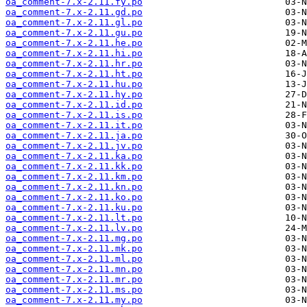
oa_comment-7.x-2.11.fy.po
oa_comment-7.x-2.11.gd.po
oa_comment-7.x-2.11.gl.po
oa_comment-7.x-2.11.gu.po
oa_comment-7.x-2.11.he.po
oa_comment-7.x-2.11.hi.po
oa_comment-7.x-2.11.hr.po
oa_comment-7.x-2.11.ht.po
oa_comment-7.x-2.11.hu.po
oa_comment-7.x-2.11.hy.po
oa_comment-7.x-2.11.id.po
oa_comment-7.x-2.11.is.po
oa_comment-7.x-2.11.it.po
oa_comment-7.x-2.11.ja.po
oa_comment-7.x-2.11.jv.po
oa_comment-7.x-2.11.ka.po
oa_comment-7.x-2.11.kk.po
oa_comment-7.x-2.11.km.po
oa_comment-7.x-2.11.kn.po
oa_comment-7.x-2.11.ko.po
oa_comment-7.x-2.11.ku.po
oa_comment-7.x-2.11.lt.po
oa_comment-7.x-2.11.lv.po
oa_comment-7.x-2.11.mg.po
oa_comment-7.x-2.11.mk.po
oa_comment-7.x-2.11.ml.po
oa_comment-7.x-2.11.mn.po
oa_comment-7.x-2.11.mr.po
oa_comment-7.x-2.11.ms.po
oa_comment-7.x-2.11.my.po