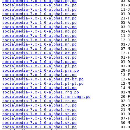
socialmedia-7.x-1.0-alpha1.mg.po
socialmedia-7.x-1.0-alpha1.mk.po
socialmedia-7.x-1.0-alpha1.ml.po
socialmedia-7.x-1.0-alpha1.mn.po
socialmedia-7.x-1.0-alpha1.mr.po
socialmedia-7.x-1.0-alpha1.ms.po
socialmedia-7.x-1.0-alpha1.my.po
socialmedia-7.x-1.0-alpha1.nb.po
socialmedia-7.x-1.0-alpha1.ne.po
socialmedia-7.x-1.0-alpha1.nl.po
socialmedia-7.x-1.0-alpha1.nn.po
socialmedia-7.x-1.0-alpha1.oc.po
socialmedia-7.x-1.0-alpha1.or.po
socialmedia-7.x-1.0-alpha1.os.po
socialmedia-7.x-1.0-alpha1.pa.po
socialmedia-7.x-1.0-alpha1.pl.po
socialmedia-7.x-1.0-alpha1.prs.po
socialmedia-7.x-1.0-alpha1.ps.po
socialmedia-7.x-1.0-alpha1.pt-br.po
socialmedia-7.x-1.0-alpha1.pt-pt.po
socialmedia-7.x-1.0-alpha1.pt.po
socialmedia-7.x-1.0-alpha1.rhg.po
socialmedia-7.x-1.0-alpha1.rm-rumgr.po
socialmedia-7.x-1.0-alpha1.ro.po
socialmedia-7.x-1.0-alpha1.ru.po
socialmedia-7.x-1.0-alpha1.rw.po
socialmedia-7.x-1.0-alpha1.se.po
socialmedia-7.x-1.0-alpha1.si.po
socialmedia-7.x-1.0-alpha1.sk.po
socialmedia-7.x-1.0-alpha1.sl.po