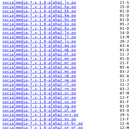
socialmedia-7.x-1.0-alpha2.jv.po
socialmedia-7.x-1.0-alpha2.ka.po
socialmedia-7.x-1.0-alpha2.kk.po
socialmedia-7.x-1.0-alpha2.km.po
socialmedia-7.x-1.0-alpha2.kn.po
socialmedia-7.x-1.0-alpha2.ko.po
socialmedia-7.x-1.0-alpha2.ku.po
socialmedia-7.x-1.0-alpha2.lo.po
socialmedia-7.x-1.0-alpha2.lt.po
socialmedia-7.x-1.0-alpha2.lv.po
socialmedia-7.x-1.0-alpha2.mg.po
socialmedia-7.x-1.0-alpha2.mk.po
socialmedia-7.x-1.0-alpha2.ml.po
socialmedia-7.x-1.0-alpha2.mn.po
socialmedia-7.x-1.0-alpha2.mr.po
socialmedia-7.x-1.0-alpha2.ms.po
socialmedia-7.x-1.0-alpha2.my.po
socialmedia-7.x-1.0-alpha2.nb.po
socialmedia-7.x-1.0-alpha2.ne.po
socialmedia-7.x-1.0-alpha2.nl.po
socialmedia-7.x-1.0-alpha2.nn.po
socialmedia-7.x-1.0-alpha2.oc.po
socialmedia-7.x-1.0-alpha2.or.po
socialmedia-7.x-1.0-alpha2.os.po
socialmedia-7.x-1.0-alpha2.pa.po
socialmedia-7.x-1.0-alpha2.pl.po
socialmedia-7.x-1.0-alpha2.prs.po
socialmedia-7.x-1.0-alpha2.ps.po
socialmedia-7.x-1.0-alpha2.pt-br.po
socialmedia-7.x-1.0-alpha2.pt-pt.po