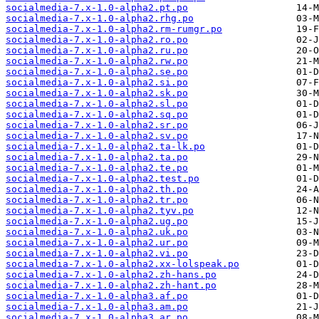
socialmedia-7.x-1.0-alpha2.pt.po
socialmedia-7.x-1.0-alpha2.rhg.po
socialmedia-7.x-1.0-alpha2.rm-rumgr.po
socialmedia-7.x-1.0-alpha2.ro.po
socialmedia-7.x-1.0-alpha2.ru.po
socialmedia-7.x-1.0-alpha2.rw.po
socialmedia-7.x-1.0-alpha2.se.po
socialmedia-7.x-1.0-alpha2.si.po
socialmedia-7.x-1.0-alpha2.sk.po
socialmedia-7.x-1.0-alpha2.sl.po
socialmedia-7.x-1.0-alpha2.sq.po
socialmedia-7.x-1.0-alpha2.sr.po
socialmedia-7.x-1.0-alpha2.sv.po
socialmedia-7.x-1.0-alpha2.ta-lk.po
socialmedia-7.x-1.0-alpha2.ta.po
socialmedia-7.x-1.0-alpha2.te.po
socialmedia-7.x-1.0-alpha2.test.po
socialmedia-7.x-1.0-alpha2.th.po
socialmedia-7.x-1.0-alpha2.tr.po
socialmedia-7.x-1.0-alpha2.tyv.po
socialmedia-7.x-1.0-alpha2.ug.po
socialmedia-7.x-1.0-alpha2.uk.po
socialmedia-7.x-1.0-alpha2.ur.po
socialmedia-7.x-1.0-alpha2.vi.po
socialmedia-7.x-1.0-alpha2.xx-lolspeak.po
socialmedia-7.x-1.0-alpha2.zh-hans.po
socialmedia-7.x-1.0-alpha2.zh-hant.po
socialmedia-7.x-1.0-alpha3.af.po
socialmedia-7.x-1.0-alpha3.am.po
socialmedia-7.x-1.0-alpha3.ar.po