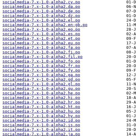
socialmedia-7.x-1.0-alpha2.cy.po
socialmedia-7.x-1.0-alpha2.da.po
socialmedia-7.x-1.0-alpha2.de.po
socialmedia-7.x-1.0-alpha2.dz.po
socialmedia-7.x-1.0-alpha2.el.po
socialmedia-7.x-1.0-alpha2.en-gb.po
socialmedia-7.x-1.0-alpha2.eo.po
socialmedia-7.x-1.0-alpha2.es.po
socialmedia-7.x-1.0-alpha2.et.po
socialmedia-7.x-1.0-alpha2.eu.po
socialmedia-7.x-1.0-alpha2.fa.po
socialmedia-7.x-1.0-alpha2.fi.po
socialmedia-7.x-1.0-alpha2.fil.po
socialmedia-7.x-1.0-alpha2.fo.po
socialmedia-7.x-1.0-alpha2.fr.po
socialmedia-7.x-1.0-alpha2.fy.po
socialmedia-7.x-1.0-alpha2.ga.po
socialmedia-7.x-1.0-alpha2.gd.po
socialmedia-7.x-1.0-alpha2.gl.po
socialmedia-7.x-1.0-alpha2.gu.po
socialmedia-7.x-1.0-alpha2.he.po
socialmedia-7.x-1.0-alpha2.hi.po
socialmedia-7.x-1.0-alpha2.hr.po
socialmedia-7.x-1.0-alpha2.ht.po
socialmedia-7.x-1.0-alpha2.hu.po
socialmedia-7.x-1.0-alpha2.hy.po
socialmedia-7.x-1.0-alpha2.id.po
socialmedia-7.x-1.0-alpha2.is.po
socialmedia-7.x-1.0-alpha2.it.po
socialmedia-7.x-1.0-alpha2.ja.po