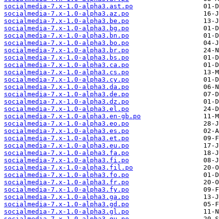
socialmedia-7.x-1.0-alpha3.ast.po
socialmedia-7.x-1.0-alpha3.az.po
socialmedia-7.x-1.0-alpha3.be.po
socialmedia-7.x-1.0-alpha3.bg.po
socialmedia-7.x-1.0-alpha3.bn.po
socialmedia-7.x-1.0-alpha3.bo.po
socialmedia-7.x-1.0-alpha3.br.po
socialmedia-7.x-1.0-alpha3.bs.po
socialmedia-7.x-1.0-alpha3.ca.po
socialmedia-7.x-1.0-alpha3.cs.po
socialmedia-7.x-1.0-alpha3.cy.po
socialmedia-7.x-1.0-alpha3.da.po
socialmedia-7.x-1.0-alpha3.de.po
socialmedia-7.x-1.0-alpha3.dz.po
socialmedia-7.x-1.0-alpha3.el.po
socialmedia-7.x-1.0-alpha3.en-gb.po
socialmedia-7.x-1.0-alpha3.eo.po
socialmedia-7.x-1.0-alpha3.es.po
socialmedia-7.x-1.0-alpha3.et.po
socialmedia-7.x-1.0-alpha3.eu.po
socialmedia-7.x-1.0-alpha3.fa.po
socialmedia-7.x-1.0-alpha3.fi.po
socialmedia-7.x-1.0-alpha3.fil.po
socialmedia-7.x-1.0-alpha3.fo.po
socialmedia-7.x-1.0-alpha3.fr.po
socialmedia-7.x-1.0-alpha3.fy.po
socialmedia-7.x-1.0-alpha3.ga.po
socialmedia-7.x-1.0-alpha3.gd.po
socialmedia-7.x-1.0-alpha3.gl.po
socialmedia-7.x-1.0-alpha3.gu.po