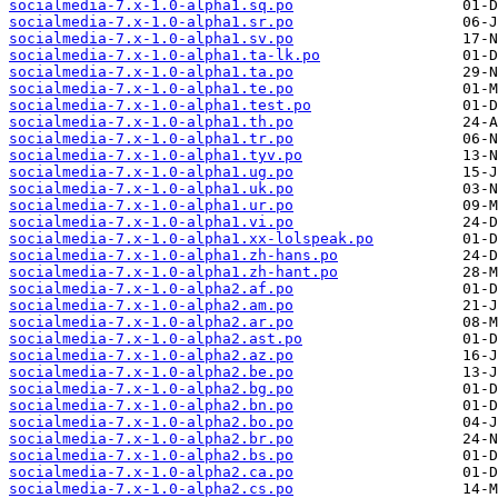
socialmedia-7.x-1.0-alpha1.sq.po
socialmedia-7.x-1.0-alpha1.sr.po
socialmedia-7.x-1.0-alpha1.sv.po
socialmedia-7.x-1.0-alpha1.ta-lk.po
socialmedia-7.x-1.0-alpha1.ta.po
socialmedia-7.x-1.0-alpha1.te.po
socialmedia-7.x-1.0-alpha1.test.po
socialmedia-7.x-1.0-alpha1.th.po
socialmedia-7.x-1.0-alpha1.tr.po
socialmedia-7.x-1.0-alpha1.tyv.po
socialmedia-7.x-1.0-alpha1.ug.po
socialmedia-7.x-1.0-alpha1.uk.po
socialmedia-7.x-1.0-alpha1.ur.po
socialmedia-7.x-1.0-alpha1.vi.po
socialmedia-7.x-1.0-alpha1.xx-lolspeak.po
socialmedia-7.x-1.0-alpha1.zh-hans.po
socialmedia-7.x-1.0-alpha1.zh-hant.po
socialmedia-7.x-1.0-alpha2.af.po
socialmedia-7.x-1.0-alpha2.am.po
socialmedia-7.x-1.0-alpha2.ar.po
socialmedia-7.x-1.0-alpha2.ast.po
socialmedia-7.x-1.0-alpha2.az.po
socialmedia-7.x-1.0-alpha2.be.po
socialmedia-7.x-1.0-alpha2.bg.po
socialmedia-7.x-1.0-alpha2.bn.po
socialmedia-7.x-1.0-alpha2.bo.po
socialmedia-7.x-1.0-alpha2.br.po
socialmedia-7.x-1.0-alpha2.bs.po
socialmedia-7.x-1.0-alpha2.ca.po
socialmedia-7.x-1.0-alpha2.cs.po