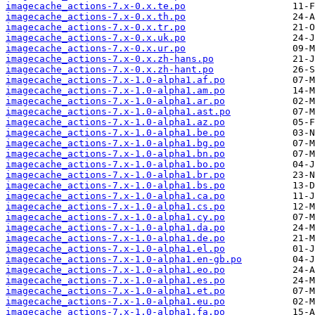
imagecache_actions-7.x-0.x.te.po
imagecache_actions-7.x-0.x.th.po
imagecache_actions-7.x-0.x.tr.po
imagecache_actions-7.x-0.x.uk.po
imagecache_actions-7.x-0.x.ur.po
imagecache_actions-7.x-0.x.zh-hans.po
imagecache_actions-7.x-0.x.zh-hant.po
imagecache_actions-7.x-1.0-alpha1.af.po
imagecache_actions-7.x-1.0-alpha1.am.po
imagecache_actions-7.x-1.0-alpha1.ar.po
imagecache_actions-7.x-1.0-alpha1.ast.po
imagecache_actions-7.x-1.0-alpha1.az.po
imagecache_actions-7.x-1.0-alpha1.be.po
imagecache_actions-7.x-1.0-alpha1.bg.po
imagecache_actions-7.x-1.0-alpha1.bn.po
imagecache_actions-7.x-1.0-alpha1.bo.po
imagecache_actions-7.x-1.0-alpha1.br.po
imagecache_actions-7.x-1.0-alpha1.bs.po
imagecache_actions-7.x-1.0-alpha1.ca.po
imagecache_actions-7.x-1.0-alpha1.cs.po
imagecache_actions-7.x-1.0-alpha1.cy.po
imagecache_actions-7.x-1.0-alpha1.da.po
imagecache_actions-7.x-1.0-alpha1.de.po
imagecache_actions-7.x-1.0-alpha1.el.po
imagecache_actions-7.x-1.0-alpha1.en-gb.po
imagecache_actions-7.x-1.0-alpha1.eo.po
imagecache_actions-7.x-1.0-alpha1.es.po
imagecache_actions-7.x-1.0-alpha1.et.po
imagecache_actions-7.x-1.0-alpha1.eu.po
imagecache_actions-7.x-1.0-alpha1.fa.po