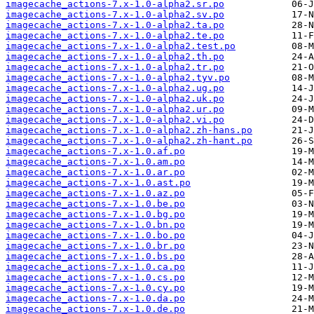
imagecache_actions-7.x-1.0-alpha2.sr.po
imagecache_actions-7.x-1.0-alpha2.sv.po
imagecache_actions-7.x-1.0-alpha2.ta.po
imagecache_actions-7.x-1.0-alpha2.te.po
imagecache_actions-7.x-1.0-alpha2.test.po
imagecache_actions-7.x-1.0-alpha2.th.po
imagecache_actions-7.x-1.0-alpha2.tr.po
imagecache_actions-7.x-1.0-alpha2.tyv.po
imagecache_actions-7.x-1.0-alpha2.ug.po
imagecache_actions-7.x-1.0-alpha2.uk.po
imagecache_actions-7.x-1.0-alpha2.ur.po
imagecache_actions-7.x-1.0-alpha2.vi.po
imagecache_actions-7.x-1.0-alpha2.zh-hans.po
imagecache_actions-7.x-1.0-alpha2.zh-hant.po
imagecache_actions-7.x-1.0.af.po
imagecache_actions-7.x-1.0.am.po
imagecache_actions-7.x-1.0.ar.po
imagecache_actions-7.x-1.0.ast.po
imagecache_actions-7.x-1.0.az.po
imagecache_actions-7.x-1.0.be.po
imagecache_actions-7.x-1.0.bg.po
imagecache_actions-7.x-1.0.bn.po
imagecache_actions-7.x-1.0.bo.po
imagecache_actions-7.x-1.0.br.po
imagecache_actions-7.x-1.0.bs.po
imagecache_actions-7.x-1.0.ca.po
imagecache_actions-7.x-1.0.cs.po
imagecache_actions-7.x-1.0.cy.po
imagecache_actions-7.x-1.0.da.po
imagecache_actions-7.x-1.0.de.po