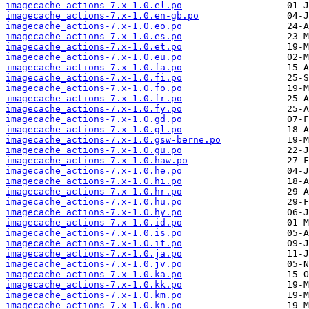
imagecache_actions-7.x-1.0.el.po
imagecache_actions-7.x-1.0.en-gb.po
imagecache_actions-7.x-1.0.eo.po
imagecache_actions-7.x-1.0.es.po
imagecache_actions-7.x-1.0.et.po
imagecache_actions-7.x-1.0.eu.po
imagecache_actions-7.x-1.0.fa.po
imagecache_actions-7.x-1.0.fi.po
imagecache_actions-7.x-1.0.fo.po
imagecache_actions-7.x-1.0.fr.po
imagecache_actions-7.x-1.0.fy.po
imagecache_actions-7.x-1.0.gd.po
imagecache_actions-7.x-1.0.gl.po
imagecache_actions-7.x-1.0.gsw-berne.po
imagecache_actions-7.x-1.0.gu.po
imagecache_actions-7.x-1.0.haw.po
imagecache_actions-7.x-1.0.he.po
imagecache_actions-7.x-1.0.hi.po
imagecache_actions-7.x-1.0.hr.po
imagecache_actions-7.x-1.0.hu.po
imagecache_actions-7.x-1.0.hy.po
imagecache_actions-7.x-1.0.id.po
imagecache_actions-7.x-1.0.is.po
imagecache_actions-7.x-1.0.it.po
imagecache_actions-7.x-1.0.ja.po
imagecache_actions-7.x-1.0.jv.po
imagecache_actions-7.x-1.0.ka.po
imagecache_actions-7.x-1.0.kk.po
imagecache_actions-7.x-1.0.km.po
imagecache_actions-7.x-1.0.kn.po