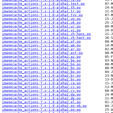
imagecache_actions-7.x-1.0-alpha1.test.po
imagecache_actions-7.x-1.0-alpha1.th.po
imagecache_actions-7.x-1.0-alpha1.tr.po
imagecache_actions-7.x-1.0-alpha1.tyv.po
imagecache_actions-7.x-1.0-alpha1.ug.po
imagecache_actions-7.x-1.0-alpha1.uk.po
imagecache_actions-7.x-1.0-alpha1.ur.po
imagecache_actions-7.x-1.0-alpha1.vi.po
imagecache_actions-7.x-1.0-alpha1.zh-hans.po
imagecache_actions-7.x-1.0-alpha1.zh-hant.po
imagecache_actions-7.x-1.0-alpha2.af.po
imagecache_actions-7.x-1.0-alpha2.am.po
imagecache_actions-7.x-1.0-alpha2.ar.po
imagecache_actions-7.x-1.0-alpha2.ast.po
imagecache_actions-7.x-1.0-alpha2.az.po
imagecache_actions-7.x-1.0-alpha2.be.po
imagecache_actions-7.x-1.0-alpha2.bg.po
imagecache_actions-7.x-1.0-alpha2.bn.po
imagecache_actions-7.x-1.0-alpha2.bo.po
imagecache_actions-7.x-1.0-alpha2.br.po
imagecache_actions-7.x-1.0-alpha2.bs.po
imagecache_actions-7.x-1.0-alpha2.ca.po
imagecache_actions-7.x-1.0-alpha2.cs.po
imagecache_actions-7.x-1.0-alpha2.cy.po
imagecache_actions-7.x-1.0-alpha2.da.po
imagecache_actions-7.x-1.0-alpha2.de.po
imagecache_actions-7.x-1.0-alpha2.el.po
imagecache_actions-7.x-1.0-alpha2.en-gb.po
imagecache_actions-7.x-1.0-alpha2.eo.po