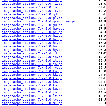
imagecache_actions-7.x-0.0.fa.po
imagecache_actions-7.x-0.0.fi.po
imagecache_actions-7.x-0.0.fo.po
imagecache_actions-7.x-0.0.fr.po
imagecache_actions-7.x-0.0.gd.po
imagecache_actions-7.x-0.0.gl.po
imagecache_actions-7.x-0.0.gsw-berne.po
imagecache_actions-7.x-0.0.gu.po
imagecache_actions-7.x-0.0.haw.po
imagecache_actions-7.x-0.0.he.po
imagecache_actions-7.x-0.0.hi.po
imagecache_actions-7.x-0.0.hr.po
imagecache_actions-7.x-0.0.ht.po
imagecache_actions-7.x-0.0.hu.po
imagecache_actions-7.x-0.0.hy.po
imagecache_actions-7.x-0.0.id.po
imagecache_actions-7.x-0.0.is.po
imagecache_actions-7.x-0.0.it.po
imagecache_actions-7.x-0.0.ja.po
imagecache_actions-7.x-0.0.jv.po
imagecache_actions-7.x-0.0.ka.po
imagecache_actions-7.x-0.0.kk.po
imagecache_actions-7.x-0.0.km.po
imagecache_actions-7.x-0.0.kn.po
imagecache_actions-7.x-0.0.ko.po
imagecache_actions-7.x-0.0.ku.po
imagecache_actions-7.x-0.0.lo.po
imagecache_actions-7.x-0.0.lt.po
imagecache_actions-7.x-0.0.lv.po
imagecache_actions-7.x-0.0.ml.po