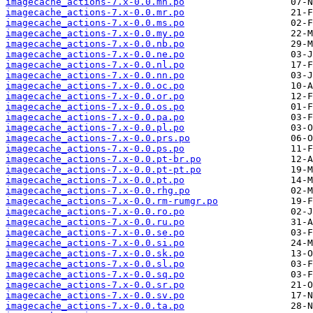
imagecache_actions-7.x-0.0.mn.po
imagecache_actions-7.x-0.0.mr.po
imagecache_actions-7.x-0.0.ms.po
imagecache_actions-7.x-0.0.my.po
imagecache_actions-7.x-0.0.nb.po
imagecache_actions-7.x-0.0.ne.po
imagecache_actions-7.x-0.0.nl.po
imagecache_actions-7.x-0.0.nn.po
imagecache_actions-7.x-0.0.oc.po
imagecache_actions-7.x-0.0.or.po
imagecache_actions-7.x-0.0.os.po
imagecache_actions-7.x-0.0.pa.po
imagecache_actions-7.x-0.0.pl.po
imagecache_actions-7.x-0.0.prs.po
imagecache_actions-7.x-0.0.ps.po
imagecache_actions-7.x-0.0.pt-br.po
imagecache_actions-7.x-0.0.pt-pt.po
imagecache_actions-7.x-0.0.pt.po
imagecache_actions-7.x-0.0.rhg.po
imagecache_actions-7.x-0.0.rm-rumgr.po
imagecache_actions-7.x-0.0.ro.po
imagecache_actions-7.x-0.0.ru.po
imagecache_actions-7.x-0.0.se.po
imagecache_actions-7.x-0.0.si.po
imagecache_actions-7.x-0.0.sk.po
imagecache_actions-7.x-0.0.sl.po
imagecache_actions-7.x-0.0.sq.po
imagecache_actions-7.x-0.0.sr.po
imagecache_actions-7.x-0.0.sv.po
imagecache_actions-7.x-0.0.ta.po