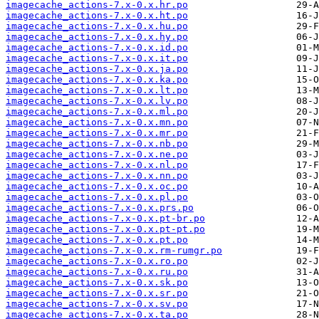
imagecache_actions-7.x-0.x.hr.po
imagecache_actions-7.x-0.x.ht.po
imagecache_actions-7.x-0.x.hu.po
imagecache_actions-7.x-0.x.hy.po
imagecache_actions-7.x-0.x.id.po
imagecache_actions-7.x-0.x.it.po
imagecache_actions-7.x-0.x.ja.po
imagecache_actions-7.x-0.x.ka.po
imagecache_actions-7.x-0.x.lt.po
imagecache_actions-7.x-0.x.lv.po
imagecache_actions-7.x-0.x.ml.po
imagecache_actions-7.x-0.x.mn.po
imagecache_actions-7.x-0.x.mr.po
imagecache_actions-7.x-0.x.nb.po
imagecache_actions-7.x-0.x.ne.po
imagecache_actions-7.x-0.x.nl.po
imagecache_actions-7.x-0.x.nn.po
imagecache_actions-7.x-0.x.oc.po
imagecache_actions-7.x-0.x.pl.po
imagecache_actions-7.x-0.x.prs.po
imagecache_actions-7.x-0.x.pt-br.po
imagecache_actions-7.x-0.x.pt-pt.po
imagecache_actions-7.x-0.x.pt.po
imagecache_actions-7.x-0.x.rm-rumgr.po
imagecache_actions-7.x-0.x.ro.po
imagecache_actions-7.x-0.x.ru.po
imagecache_actions-7.x-0.x.sk.po
imagecache_actions-7.x-0.x.sr.po
imagecache_actions-7.x-0.x.sv.po
imagecache_actions-7.x-0.x.ta.po