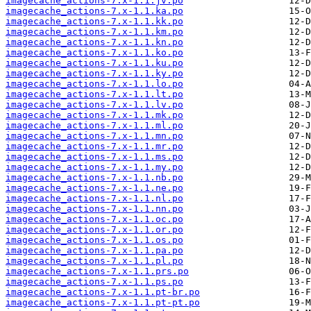
imagecache_actions-7.x-1.1.jv.po
imagecache_actions-7.x-1.1.ka.po
imagecache_actions-7.x-1.1.kk.po
imagecache_actions-7.x-1.1.km.po
imagecache_actions-7.x-1.1.kn.po
imagecache_actions-7.x-1.1.ko.po
imagecache_actions-7.x-1.1.ku.po
imagecache_actions-7.x-1.1.ky.po
imagecache_actions-7.x-1.1.lo.po
imagecache_actions-7.x-1.1.lt.po
imagecache_actions-7.x-1.1.lv.po
imagecache_actions-7.x-1.1.mk.po
imagecache_actions-7.x-1.1.ml.po
imagecache_actions-7.x-1.1.mn.po
imagecache_actions-7.x-1.1.mr.po
imagecache_actions-7.x-1.1.ms.po
imagecache_actions-7.x-1.1.my.po
imagecache_actions-7.x-1.1.nb.po
imagecache_actions-7.x-1.1.ne.po
imagecache_actions-7.x-1.1.nl.po
imagecache_actions-7.x-1.1.nn.po
imagecache_actions-7.x-1.1.oc.po
imagecache_actions-7.x-1.1.or.po
imagecache_actions-7.x-1.1.os.po
imagecache_actions-7.x-1.1.pa.po
imagecache_actions-7.x-1.1.pl.po
imagecache_actions-7.x-1.1.prs.po
imagecache_actions-7.x-1.1.ps.po
imagecache_actions-7.x-1.1.pt-br.po
imagecache_actions-7.x-1.1.pt-pt.po