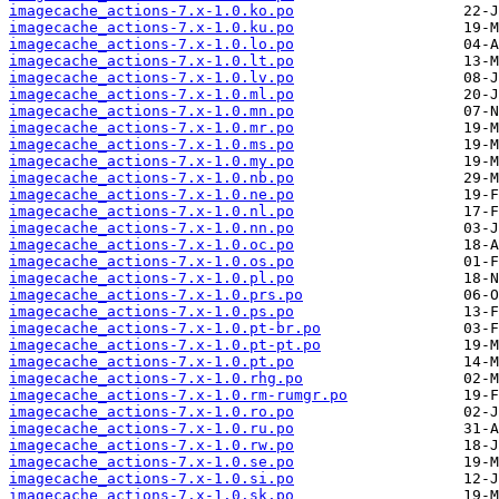
imagecache_actions-7.x-1.0.ko.po
imagecache_actions-7.x-1.0.ku.po
imagecache_actions-7.x-1.0.lo.po
imagecache_actions-7.x-1.0.lt.po
imagecache_actions-7.x-1.0.lv.po
imagecache_actions-7.x-1.0.ml.po
imagecache_actions-7.x-1.0.mn.po
imagecache_actions-7.x-1.0.mr.po
imagecache_actions-7.x-1.0.ms.po
imagecache_actions-7.x-1.0.my.po
imagecache_actions-7.x-1.0.nb.po
imagecache_actions-7.x-1.0.ne.po
imagecache_actions-7.x-1.0.nl.po
imagecache_actions-7.x-1.0.nn.po
imagecache_actions-7.x-1.0.oc.po
imagecache_actions-7.x-1.0.os.po
imagecache_actions-7.x-1.0.pl.po
imagecache_actions-7.x-1.0.prs.po
imagecache_actions-7.x-1.0.ps.po
imagecache_actions-7.x-1.0.pt-br.po
imagecache_actions-7.x-1.0.pt-pt.po
imagecache_actions-7.x-1.0.pt.po
imagecache_actions-7.x-1.0.rhg.po
imagecache_actions-7.x-1.0.rm-rumgr.po
imagecache_actions-7.x-1.0.ro.po
imagecache_actions-7.x-1.0.ru.po
imagecache_actions-7.x-1.0.rw.po
imagecache_actions-7.x-1.0.se.po
imagecache_actions-7.x-1.0.si.po
imagecache_actions-7.x-1.0.sk.po