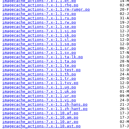
imagecache_actions-7.x-1.1.pt.po
imagecache_actions-7.x-1.1.rhg.po
imagecache_actions-7.x-1.1.rm-rumgr.po
imagecache_actions-7.x-1.1.ro.po
imagecache_actions-7.x-1.1.ru.po
imagecache_actions-7.x-1.1.rw.po
imagecache_actions-7.x-1.1.se.po
imagecache_actions-7.x-1.1.si.po
imagecache_actions-7.x-1.1.sk.po
imagecache_actions-7.x-1.1.sl.po
imagecache_actions-7.x-1.1.sq.po
imagecache_actions-7.x-1.1.sr.po
imagecache_actions-7.x-1.1.sv.po
imagecache_actions-7.x-1.1.ta-lk.po
imagecache_actions-7.x-1.1.ta.po
imagecache_actions-7.x-1.1.te.po
imagecache_actions-7.x-1.1.test.po
imagecache_actions-7.x-1.1.th.po
imagecache_actions-7.x-1.1.tr.po
imagecache_actions-7.x-1.1.tyv.po
imagecache_actions-7.x-1.1.ug.po
imagecache_actions-7.x-1.1.uk.po
imagecache_actions-7.x-1.1.ur.po
imagecache_actions-7.x-1.1.vi.po
imagecache_actions-7.x-1.1.zh-hans.po
imagecache_actions-7.x-1.1.zh-hant.po
imagecache_actions-7.x-1.10.af.po
imagecache_actions-7.x-1.10.am.po
imagecache_actions-7.x-1.10.ar.po
imagecache_actions-7.x-1.10.ast.po