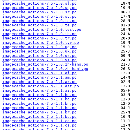
imagecache_actions-7.x-1.0.sl.po
imagecache_actions-7.x-1.0.sq.po
imagecache_actions-7.x-1.0.sr.po
imagecache_actions-7.x-1.0.sv.po
imagecache_actions-7.x-1.0.ta.po
imagecache_actions-7.x-1.0.te.po
imagecache_actions-7.x-1.0.test.po
imagecache_actions-7.x-1.0.th.po
imagecache_actions-7.x-1.0.tr.po
imagecache_actions-7.x-1.0.tyv.po
imagecache_actions-7.x-1.0.ug.po
imagecache_actions-7.x-1.0.uk.po
imagecache_actions-7.x-1.0.ur.po
imagecache_actions-7.x-1.0.vi.po
imagecache_actions-7.x-1.0.zh-hans.po
imagecache_actions-7.x-1.0.zh-hant.po
imagecache_actions-7.x-1.1.af.po
imagecache_actions-7.x-1.1.am.po
imagecache_actions-7.x-1.1.ar.po
imagecache_actions-7.x-1.1.ast.po
imagecache_actions-7.x-1.1.az.po
imagecache_actions-7.x-1.1.be.po
imagecache_actions-7.x-1.1.bg.po
imagecache_actions-7.x-1.1.bn.po
imagecache_actions-7.x-1.1.bo.po
imagecache_actions-7.x-1.1.br.po
imagecache_actions-7.x-1.1.bs.po
imagecache_actions-7.x-1.1.ca.po
imagecache_actions-7.x-1.1.cs.po
imagecache_actions-7.x-1.1.cy.po