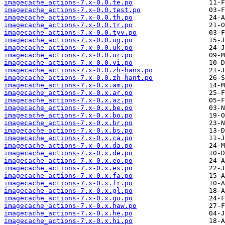
imagecache_actions-7.x-0.0.te.po
imagecache_actions-7.x-0.0.test.po
imagecache_actions-7.x-0.0.th.po
imagecache_actions-7.x-0.0.tr.po
imagecache_actions-7.x-0.0.tyv.po
imagecache_actions-7.x-0.0.ug.po
imagecache_actions-7.x-0.0.uk.po
imagecache_actions-7.x-0.0.ur.po
imagecache_actions-7.x-0.0.vi.po
imagecache_actions-7.x-0.0.zh-hans.po
imagecache_actions-7.x-0.0.zh-hant.po
imagecache_actions-7.x-0.x.am.po
imagecache_actions-7.x-0.x.ar.po
imagecache_actions-7.x-0.x.az.po
imagecache_actions-7.x-0.x.be.po
imagecache_actions-7.x-0.x.bo.po
imagecache_actions-7.x-0.x.br.po
imagecache_actions-7.x-0.x.bs.po
imagecache_actions-7.x-0.x.ca.po
imagecache_actions-7.x-0.x.da.po
imagecache_actions-7.x-0.x.de.po
imagecache_actions-7.x-0.x.eo.po
imagecache_actions-7.x-0.x.es.po
imagecache_actions-7.x-0.x.fa.po
imagecache_actions-7.x-0.x.fr.po
imagecache_actions-7.x-0.x.gl.po
imagecache_actions-7.x-0.x.gu.po
imagecache_actions-7.x-0.x.haw.po
imagecache_actions-7.x-0.x.he.po
imagecache_actions-7.x-0.x.hi.po