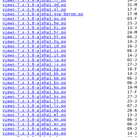
views-7.x-3.0-alpha1.fr.po
views-7.x-3.0-alpha1.gd.po
views-7.x-3.0-alpha1.gl.po
views-7.x-3.0-alpha1.gsw-berne.po
views-7.x-3.0-alpha1.gu.po
views-7.x-3.0-alpha1.he.po
views-7.x-3.0-alpha1.hi.po
views-7.x-3.0-alpha1.hr.po
views-7.x-3.0-alpha1.ht.po
views-7.x-3.0-alpha1.hu.po
views-7.x-3.0-alpha1.id.po
views-7.x-3.0-alpha1.is.po
views-7.x-3.0-alpha1.it.po
views-7.x-3.0-alpha1.ja.po
views-7.x-3.0-alpha1.jv.po
views-7.x-3.0-alpha1.ka.po
views-7.x-3.0-alpha1.kk.po
views-7.x-3.0-alpha1.km.po
views-7.x-3.0-alpha1.kn.po
views-7.x-3.0-alpha1.ko.po
views-7.x-3.0-alpha1.ku.po
views-7.x-3.0-alpha1.ky.po
views-7.x-3.0-alpha1.lt.po
views-7.x-3.0-alpha1.lv.po
views-7.x-3.0-alpha1.mg.po
views-7.x-3.0-alpha1.ml.po
views-7.x-3.0-alpha1.mn.po
views-7.x-3.0-alpha1.mr.po
views-7.x-3.0-alpha1.ms.po
views-7.x-3.0-alpha1.my.po