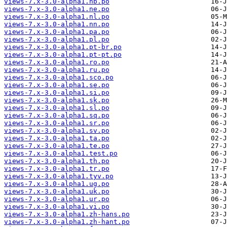
views-7.x-3.0-alpha1.nb.po
views-7.x-3.0-alpha1.ne.po
views-7.x-3.0-alpha1.nl.po
views-7.x-3.0-alpha1.nn.po
views-7.x-3.0-alpha1.pa.po
views-7.x-3.0-alpha1.pl.po
views-7.x-3.0-alpha1.pt-br.po
views-7.x-3.0-alpha1.pt-pt.po
views-7.x-3.0-alpha1.ro.po
views-7.x-3.0-alpha1.ru.po
views-7.x-3.0-alpha1.sco.po
views-7.x-3.0-alpha1.se.po
views-7.x-3.0-alpha1.si.po
views-7.x-3.0-alpha1.sk.po
views-7.x-3.0-alpha1.sl.po
views-7.x-3.0-alpha1.sq.po
views-7.x-3.0-alpha1.sr.po
views-7.x-3.0-alpha1.sv.po
views-7.x-3.0-alpha1.ta.po
views-7.x-3.0-alpha1.te.po
views-7.x-3.0-alpha1.test.po
views-7.x-3.0-alpha1.th.po
views-7.x-3.0-alpha1.tr.po
views-7.x-3.0-alpha1.tyv.po
views-7.x-3.0-alpha1.ug.po
views-7.x-3.0-alpha1.uk.po
views-7.x-3.0-alpha1.ur.po
views-7.x-3.0-alpha1.vi.po
views-7.x-3.0-alpha1.zh-hans.po
views-7.x-3.0-alpha1.zh-hant.po