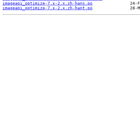
imageapi_optimize-7.x-2.x.zh-hans.po
imageapi_optimize-7.x-2.x.zh-hant.po