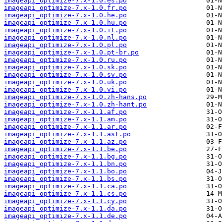
imageapi_optimize-7.x-1.0.es.po
imageapi_optimize-7.x-1.0.fr.po
imageapi_optimize-7.x-1.0.he.po
imageapi_optimize-7.x-1.0.hu.po
imageapi_optimize-7.x-1.0.it.po
imageapi_optimize-7.x-1.0.nl.po
imageapi_optimize-7.x-1.0.pl.po
imageapi_optimize-7.x-1.0.pt-br.po
imageapi_optimize-7.x-1.0.ru.po
imageapi_optimize-7.x-1.0.sk.po
imageapi_optimize-7.x-1.0.sv.po
imageapi_optimize-7.x-1.0.uk.po
imageapi_optimize-7.x-1.0.vi.po
imageapi_optimize-7.x-1.0.zh-hans.po
imageapi_optimize-7.x-1.0.zh-hant.po
imageapi_optimize-7.x-1.1.af.po
imageapi_optimize-7.x-1.1.am.po
imageapi_optimize-7.x-1.1.ar.po
imageapi_optimize-7.x-1.1.ast.po
imageapi_optimize-7.x-1.1.az.po
imageapi_optimize-7.x-1.1.be.po
imageapi_optimize-7.x-1.1.bg.po
imageapi_optimize-7.x-1.1.bn.po
imageapi_optimize-7.x-1.1.bo.po
imageapi_optimize-7.x-1.1.bs.po
imageapi_optimize-7.x-1.1.ca.po
imageapi_optimize-7.x-1.1.cs.po
imageapi_optimize-7.x-1.1.cy.po
imageapi_optimize-7.x-1.1.da.po
imageapi_optimize-7.x-1.1.de.po