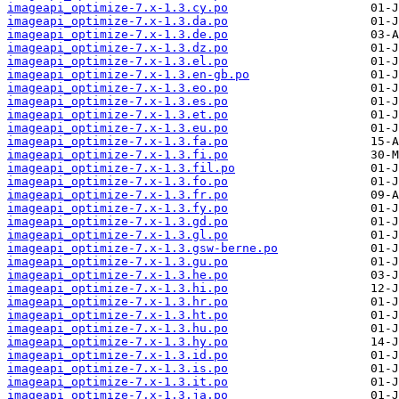
imageapi_optimize-7.x-1.3.cy.po
imageapi_optimize-7.x-1.3.da.po
imageapi_optimize-7.x-1.3.de.po
imageapi_optimize-7.x-1.3.dz.po
imageapi_optimize-7.x-1.3.el.po
imageapi_optimize-7.x-1.3.en-gb.po
imageapi_optimize-7.x-1.3.eo.po
imageapi_optimize-7.x-1.3.es.po
imageapi_optimize-7.x-1.3.et.po
imageapi_optimize-7.x-1.3.eu.po
imageapi_optimize-7.x-1.3.fa.po
imageapi_optimize-7.x-1.3.fi.po
imageapi_optimize-7.x-1.3.fil.po
imageapi_optimize-7.x-1.3.fo.po
imageapi_optimize-7.x-1.3.fr.po
imageapi_optimize-7.x-1.3.fy.po
imageapi_optimize-7.x-1.3.gd.po
imageapi_optimize-7.x-1.3.gl.po
imageapi_optimize-7.x-1.3.gsw-berne.po
imageapi_optimize-7.x-1.3.gu.po
imageapi_optimize-7.x-1.3.he.po
imageapi_optimize-7.x-1.3.hi.po
imageapi_optimize-7.x-1.3.hr.po
imageapi_optimize-7.x-1.3.ht.po
imageapi_optimize-7.x-1.3.hu.po
imageapi_optimize-7.x-1.3.hy.po
imageapi_optimize-7.x-1.3.id.po
imageapi_optimize-7.x-1.3.is.po
imageapi_optimize-7.x-1.3.it.po
imageapi_optimize-7.x-1.3.ja.po