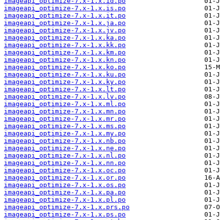
imageapi_optimize-7.x-1.x.id.po
imageapi_optimize-7.x-1.x.is.po
imageapi_optimize-7.x-1.x.it.po
imageapi_optimize-7.x-1.x.ja.po
imageapi_optimize-7.x-1.x.jv.po
imageapi_optimize-7.x-1.x.ka.po
imageapi_optimize-7.x-1.x.kk.po
imageapi_optimize-7.x-1.x.km.po
imageapi_optimize-7.x-1.x.kn.po
imageapi_optimize-7.x-1.x.ko.po
imageapi_optimize-7.x-1.x.ku.po
imageapi_optimize-7.x-1.x.ky.po
imageapi_optimize-7.x-1.x.lt.po
imageapi_optimize-7.x-1.x.lv.po
imageapi_optimize-7.x-1.x.ml.po
imageapi_optimize-7.x-1.x.mn.po
imageapi_optimize-7.x-1.x.mr.po
imageapi_optimize-7.x-1.x.ms.po
imageapi_optimize-7.x-1.x.my.po
imageapi_optimize-7.x-1.x.nb.po
imageapi_optimize-7.x-1.x.ne.po
imageapi_optimize-7.x-1.x.nl.po
imageapi_optimize-7.x-1.x.nn.po
imageapi_optimize-7.x-1.x.oc.po
imageapi_optimize-7.x-1.x.or.po
imageapi_optimize-7.x-1.x.os.po
imageapi_optimize-7.x-1.x.pa.po
imageapi_optimize-7.x-1.x.pl.po
imageapi_optimize-7.x-1.x.prs.po
imageapi_optimize-7.x-1.x.ps.po