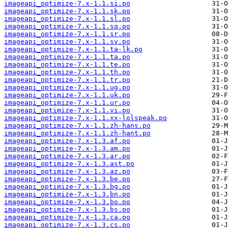
imageapi_optimize-7.x-1.1.si.po
imageapi_optimize-7.x-1.1.sk.po
imageapi_optimize-7.x-1.1.sl.po
imageapi_optimize-7.x-1.1.sq.po
imageapi_optimize-7.x-1.1.sr.po
imageapi_optimize-7.x-1.1.sv.po
imageapi_optimize-7.x-1.1.ta-lk.po
imageapi_optimize-7.x-1.1.ta.po
imageapi_optimize-7.x-1.1.te.po
imageapi_optimize-7.x-1.1.th.po
imageapi_optimize-7.x-1.1.tr.po
imageapi_optimize-7.x-1.1.ug.po
imageapi_optimize-7.x-1.1.uk.po
imageapi_optimize-7.x-1.1.ur.po
imageapi_optimize-7.x-1.1.vi.po
imageapi_optimize-7.x-1.1.xx-lolspeak.po
imageapi_optimize-7.x-1.1.zh-hans.po
imageapi_optimize-7.x-1.1.zh-hant.po
imageapi_optimize-7.x-1.3.af.po
imageapi_optimize-7.x-1.3.am.po
imageapi_optimize-7.x-1.3.ar.po
imageapi_optimize-7.x-1.3.ast.po
imageapi_optimize-7.x-1.3.az.po
imageapi_optimize-7.x-1.3.be.po
imageapi_optimize-7.x-1.3.bg.po
imageapi_optimize-7.x-1.3.bn.po
imageapi_optimize-7.x-1.3.bo.po
imageapi_optimize-7.x-1.3.bs.po
imageapi_optimize-7.x-1.3.ca.po
imageapi_optimize-7.x-1.3.cs.po