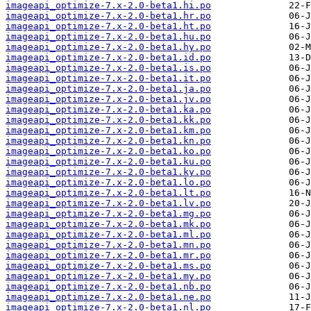
imageapi_optimize-7.x-2.0-beta1.hi.po
imageapi_optimize-7.x-2.0-beta1.hr.po
imageapi_optimize-7.x-2.0-beta1.ht.po
imageapi_optimize-7.x-2.0-beta1.hu.po
imageapi_optimize-7.x-2.0-beta1.hy.po
imageapi_optimize-7.x-2.0-beta1.id.po
imageapi_optimize-7.x-2.0-beta1.is.po
imageapi_optimize-7.x-2.0-beta1.it.po
imageapi_optimize-7.x-2.0-beta1.ja.po
imageapi_optimize-7.x-2.0-beta1.jv.po
imageapi_optimize-7.x-2.0-beta1.ka.po
imageapi_optimize-7.x-2.0-beta1.kk.po
imageapi_optimize-7.x-2.0-beta1.km.po
imageapi_optimize-7.x-2.0-beta1.kn.po
imageapi_optimize-7.x-2.0-beta1.ko.po
imageapi_optimize-7.x-2.0-beta1.ku.po
imageapi_optimize-7.x-2.0-beta1.ky.po
imageapi_optimize-7.x-2.0-beta1.lo.po
imageapi_optimize-7.x-2.0-beta1.lt.po
imageapi_optimize-7.x-2.0-beta1.lv.po
imageapi_optimize-7.x-2.0-beta1.mg.po
imageapi_optimize-7.x-2.0-beta1.mk.po
imageapi_optimize-7.x-2.0-beta1.ml.po
imageapi_optimize-7.x-2.0-beta1.mn.po
imageapi_optimize-7.x-2.0-beta1.mr.po
imageapi_optimize-7.x-2.0-beta1.ms.po
imageapi_optimize-7.x-2.0-beta1.my.po
imageapi_optimize-7.x-2.0-beta1.nb.po
imageapi_optimize-7.x-2.0-beta1.ne.po
imageapi_optimize-7.x-2.0-beta1.nl.po