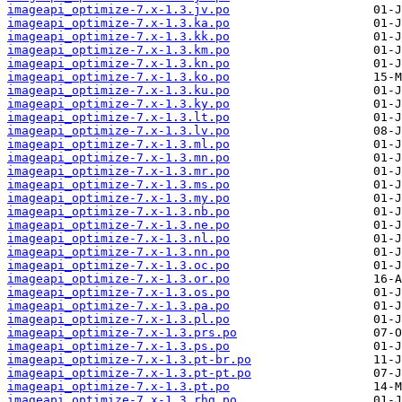
imageapi_optimize-7.x-1.3.jv.po
imageapi_optimize-7.x-1.3.ka.po
imageapi_optimize-7.x-1.3.kk.po
imageapi_optimize-7.x-1.3.km.po
imageapi_optimize-7.x-1.3.kn.po
imageapi_optimize-7.x-1.3.ko.po
imageapi_optimize-7.x-1.3.ku.po
imageapi_optimize-7.x-1.3.ky.po
imageapi_optimize-7.x-1.3.lt.po
imageapi_optimize-7.x-1.3.lv.po
imageapi_optimize-7.x-1.3.ml.po
imageapi_optimize-7.x-1.3.mn.po
imageapi_optimize-7.x-1.3.mr.po
imageapi_optimize-7.x-1.3.ms.po
imageapi_optimize-7.x-1.3.my.po
imageapi_optimize-7.x-1.3.nb.po
imageapi_optimize-7.x-1.3.ne.po
imageapi_optimize-7.x-1.3.nl.po
imageapi_optimize-7.x-1.3.nn.po
imageapi_optimize-7.x-1.3.oc.po
imageapi_optimize-7.x-1.3.or.po
imageapi_optimize-7.x-1.3.os.po
imageapi_optimize-7.x-1.3.pa.po
imageapi_optimize-7.x-1.3.pl.po
imageapi_optimize-7.x-1.3.prs.po
imageapi_optimize-7.x-1.3.ps.po
imageapi_optimize-7.x-1.3.pt-br.po
imageapi_optimize-7.x-1.3.pt-pt.po
imageapi_optimize-7.x-1.3.pt.po
imageapi_optimize-7.x-1.3.rhg.po