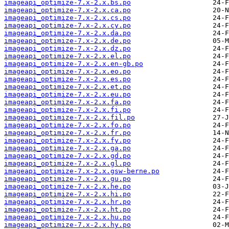
imageapi_optimize-7.x-2.x.bs.po
imageapi_optimize-7.x-2.x.ca.po
imageapi_optimize-7.x-2.x.cs.po
imageapi_optimize-7.x-2.x.cy.po
imageapi_optimize-7.x-2.x.da.po
imageapi_optimize-7.x-2.x.de.po
imageapi_optimize-7.x-2.x.dz.po
imageapi_optimize-7.x-2.x.el.po
imageapi_optimize-7.x-2.x.en-gb.po
imageapi_optimize-7.x-2.x.eo.po
imageapi_optimize-7.x-2.x.es.po
imageapi_optimize-7.x-2.x.et.po
imageapi_optimize-7.x-2.x.eu.po
imageapi_optimize-7.x-2.x.fa.po
imageapi_optimize-7.x-2.x.fi.po
imageapi_optimize-7.x-2.x.fil.po
imageapi_optimize-7.x-2.x.fo.po
imageapi_optimize-7.x-2.x.fr.po
imageapi_optimize-7.x-2.x.fy.po
imageapi_optimize-7.x-2.x.ga.po
imageapi_optimize-7.x-2.x.gd.po
imageapi_optimize-7.x-2.x.gl.po
imageapi_optimize-7.x-2.x.gsw-berne.po
imageapi_optimize-7.x-2.x.gu.po
imageapi_optimize-7.x-2.x.he.po
imageapi_optimize-7.x-2.x.hi.po
imageapi_optimize-7.x-2.x.hr.po
imageapi_optimize-7.x-2.x.ht.po
imageapi_optimize-7.x-2.x.hu.po
imageapi_optimize-7.x-2.x.hy.po