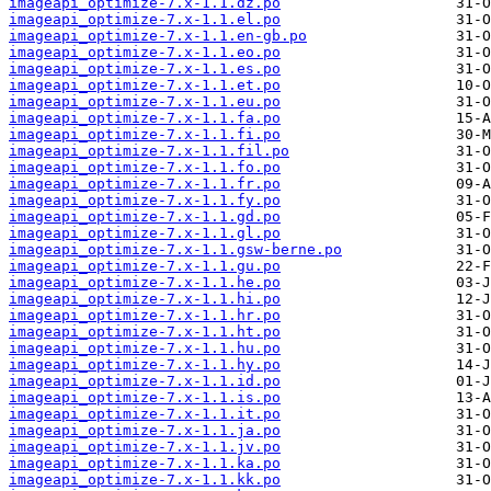
imageapi_optimize-7.x-1.1.dz.po
imageapi_optimize-7.x-1.1.el.po
imageapi_optimize-7.x-1.1.en-gb.po
imageapi_optimize-7.x-1.1.eo.po
imageapi_optimize-7.x-1.1.es.po
imageapi_optimize-7.x-1.1.et.po
imageapi_optimize-7.x-1.1.eu.po
imageapi_optimize-7.x-1.1.fa.po
imageapi_optimize-7.x-1.1.fi.po
imageapi_optimize-7.x-1.1.fil.po
imageapi_optimize-7.x-1.1.fo.po
imageapi_optimize-7.x-1.1.fr.po
imageapi_optimize-7.x-1.1.fy.po
imageapi_optimize-7.x-1.1.gd.po
imageapi_optimize-7.x-1.1.gl.po
imageapi_optimize-7.x-1.1.gsw-berne.po
imageapi_optimize-7.x-1.1.gu.po
imageapi_optimize-7.x-1.1.he.po
imageapi_optimize-7.x-1.1.hi.po
imageapi_optimize-7.x-1.1.hr.po
imageapi_optimize-7.x-1.1.ht.po
imageapi_optimize-7.x-1.1.hu.po
imageapi_optimize-7.x-1.1.hy.po
imageapi_optimize-7.x-1.1.id.po
imageapi_optimize-7.x-1.1.is.po
imageapi_optimize-7.x-1.1.it.po
imageapi_optimize-7.x-1.1.ja.po
imageapi_optimize-7.x-1.1.jv.po
imageapi_optimize-7.x-1.1.ka.po
imageapi_optimize-7.x-1.1.kk.po