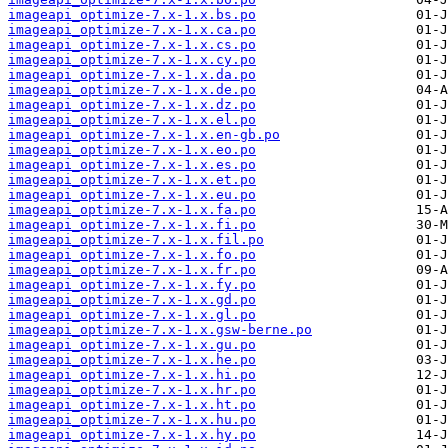
imageapi_optimize-7.x-1.x.bs.po
imageapi_optimize-7.x-1.x.ca.po
imageapi_optimize-7.x-1.x.cs.po
imageapi_optimize-7.x-1.x.cy.po
imageapi_optimize-7.x-1.x.da.po
imageapi_optimize-7.x-1.x.de.po
imageapi_optimize-7.x-1.x.dz.po
imageapi_optimize-7.x-1.x.el.po
imageapi_optimize-7.x-1.x.en-gb.po
imageapi_optimize-7.x-1.x.eo.po
imageapi_optimize-7.x-1.x.es.po
imageapi_optimize-7.x-1.x.et.po
imageapi_optimize-7.x-1.x.eu.po
imageapi_optimize-7.x-1.x.fa.po
imageapi_optimize-7.x-1.x.fi.po
imageapi_optimize-7.x-1.x.fil.po
imageapi_optimize-7.x-1.x.fo.po
imageapi_optimize-7.x-1.x.fr.po
imageapi_optimize-7.x-1.x.fy.po
imageapi_optimize-7.x-1.x.gd.po
imageapi_optimize-7.x-1.x.gl.po
imageapi_optimize-7.x-1.x.gsw-berne.po
imageapi_optimize-7.x-1.x.gu.po
imageapi_optimize-7.x-1.x.he.po
imageapi_optimize-7.x-1.x.hi.po
imageapi_optimize-7.x-1.x.hr.po
imageapi_optimize-7.x-1.x.ht.po
imageapi_optimize-7.x-1.x.hu.po
imageapi_optimize-7.x-1.x.hy.po