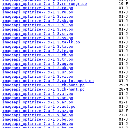
imageapi_optimize-7.x-1.3.rm-rumgr.po
imageapi_optimize-7.x-1.3.ro.po
imageapi_optimize-7.x-1.3.ru.po
imageapi_optimize-7.x-1.3.si.po
imageapi_optimize-7.x-1.3.sk.po
imageapi_optimize-7.x-1.3.sl.po
imageapi_optimize-7.x-1.3.sq.po
imageapi_optimize-7.x-1.3.sr.po
imageapi_optimize-7.x-1.3.sv.po
imageapi_optimize-7.x-1.3.ta-lk.po
imageapi_optimize-7.x-1.3.ta.po
imageapi_optimize-7.x-1.3.te.po
imageapi_optimize-7.x-1.3.th.po
imageapi_optimize-7.x-1.3.tr.po
imageapi_optimize-7.x-1.3.ug.po
imageapi_optimize-7.x-1.3.uk.po
imageapi_optimize-7.x-1.3.ur.po
imageapi_optimize-7.x-1.3.vi.po
imageapi_optimize-7.x-1.3.xx-lolspeak.po
imageapi_optimize-7.x-1.3.zh-hans.po
imageapi_optimize-7.x-1.3.zh-hant.po
imageapi_optimize-7.x-1.x.af.po
imageapi_optimize-7.x-1.x.am.po
imageapi_optimize-7.x-1.x.ar.po
imageapi_optimize-7.x-1.x.ast.po
imageapi_optimize-7.x-1.x.az.po
imageapi_optimize-7.x-1.x.be.po
imageapi_optimize-7.x-1.x.bg.po
imageapi_optimize-7.x-1.x.bn.po
imageapi_optimize-7.x-1.x.bo.po