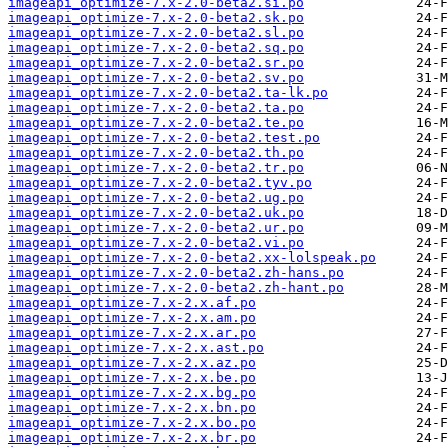
imageapi_optimize-7.x-2.0-beta2.si.po
imageapi_optimize-7.x-2.0-beta2.sk.po
imageapi_optimize-7.x-2.0-beta2.sl.po
imageapi_optimize-7.x-2.0-beta2.sq.po
imageapi_optimize-7.x-2.0-beta2.sr.po
imageapi_optimize-7.x-2.0-beta2.sv.po
imageapi_optimize-7.x-2.0-beta2.ta-lk.po
imageapi_optimize-7.x-2.0-beta2.ta.po
imageapi_optimize-7.x-2.0-beta2.te.po
imageapi_optimize-7.x-2.0-beta2.test.po
imageapi_optimize-7.x-2.0-beta2.th.po
imageapi_optimize-7.x-2.0-beta2.tr.po
imageapi_optimize-7.x-2.0-beta2.tyv.po
imageapi_optimize-7.x-2.0-beta2.ug.po
imageapi_optimize-7.x-2.0-beta2.uk.po
imageapi_optimize-7.x-2.0-beta2.ur.po
imageapi_optimize-7.x-2.0-beta2.vi.po
imageapi_optimize-7.x-2.0-beta2.xx-lolspeak.po
imageapi_optimize-7.x-2.0-beta2.zh-hans.po
imageapi_optimize-7.x-2.0-beta2.zh-hant.po
imageapi_optimize-7.x-2.x.af.po
imageapi_optimize-7.x-2.x.am.po
imageapi_optimize-7.x-2.x.ar.po
imageapi_optimize-7.x-2.x.ast.po
imageapi_optimize-7.x-2.x.az.po
imageapi_optimize-7.x-2.x.be.po
imageapi_optimize-7.x-2.x.bg.po
imageapi_optimize-7.x-2.x.bn.po
imageapi_optimize-7.x-2.x.bo.po
imageapi_optimize-7.x-2.x.br.po