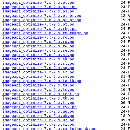
imageapi_optimize-7.x-2.x.pl.po
imageapi_optimize-7.x-2.x.prs.po
imageapi_optimize-7.x-2.x.ps.po
imageapi_optimize-7.x-2.x.pt-br.po
imageapi_optimize-7.x-2.x.pt-pt.po
imageapi_optimize-7.x-2.x.pt.po
imageapi_optimize-7.x-2.x.rhg.po
imageapi_optimize-7.x-2.x.rm-rumgr.po
imageapi_optimize-7.x-2.x.ro.po
imageapi_optimize-7.x-2.x.ru.po
imageapi_optimize-7.x-2.x.rw.po
imageapi_optimize-7.x-2.x.se.po
imageapi_optimize-7.x-2.x.si.po
imageapi_optimize-7.x-2.x.sk.po
imageapi_optimize-7.x-2.x.sl.po
imageapi_optimize-7.x-2.x.sq.po
imageapi_optimize-7.x-2.x.sr.po
imageapi_optimize-7.x-2.x.sv.po
imageapi_optimize-7.x-2.x.ta-lk.po
imageapi_optimize-7.x-2.x.ta.po
imageapi_optimize-7.x-2.x.te.po
imageapi_optimize-7.x-2.x.test.po
imageapi_optimize-7.x-2.x.th.po
imageapi_optimize-7.x-2.x.tr.po
imageapi_optimize-7.x-2.x.tyv.po
imageapi_optimize-7.x-2.x.ug.po
imageapi_optimize-7.x-2.x.uk.po
imageapi_optimize-7.x-2.x.ur.po
imageapi_optimize-7.x-2.x.vi.po
imageapi_optimize-7.x-2.x.xx-lolspeak.po