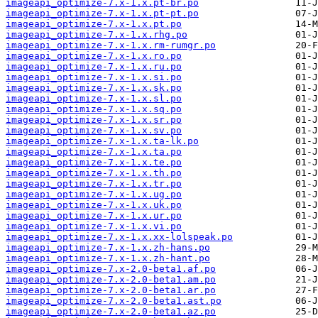
imageapi_optimize-7.x-1.x.pt-br.po
imageapi_optimize-7.x-1.x.pt-pt.po
imageapi_optimize-7.x-1.x.pt.po
imageapi_optimize-7.x-1.x.rhg.po
imageapi_optimize-7.x-1.x.rm-rumgr.po
imageapi_optimize-7.x-1.x.ro.po
imageapi_optimize-7.x-1.x.ru.po
imageapi_optimize-7.x-1.x.si.po
imageapi_optimize-7.x-1.x.sk.po
imageapi_optimize-7.x-1.x.sl.po
imageapi_optimize-7.x-1.x.sq.po
imageapi_optimize-7.x-1.x.sr.po
imageapi_optimize-7.x-1.x.sv.po
imageapi_optimize-7.x-1.x.ta-lk.po
imageapi_optimize-7.x-1.x.ta.po
imageapi_optimize-7.x-1.x.te.po
imageapi_optimize-7.x-1.x.th.po
imageapi_optimize-7.x-1.x.tr.po
imageapi_optimize-7.x-1.x.ug.po
imageapi_optimize-7.x-1.x.uk.po
imageapi_optimize-7.x-1.x.ur.po
imageapi_optimize-7.x-1.x.vi.po
imageapi_optimize-7.x-1.x.xx-lolspeak.po
imageapi_optimize-7.x-1.x.zh-hans.po
imageapi_optimize-7.x-1.x.zh-hant.po
imageapi_optimize-7.x-2.0-beta1.af.po
imageapi_optimize-7.x-2.0-beta1.am.po
imageapi_optimize-7.x-2.0-beta1.ar.po
imageapi_optimize-7.x-2.0-beta1.ast.po
imageapi_optimize-7.x-2.0-beta1.az.po