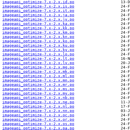
imageapi_optimize-7.x-2.x.id.po
imageapi_optimize-7.x-2.x.is.po
imageapi_optimize-7.x-2.x.it.po
imageapi_optimize-7.x-2.x.ja.po
imageapi_optimize-7.x-2.x.jv.po
imageapi_optimize-7.x-2.x.ka.po
imageapi_optimize-7.x-2.x.kk.po
imageapi_optimize-7.x-2.x.km.po
imageapi_optimize-7.x-2.x.kn.po
imageapi_optimize-7.x-2.x.ko.po
imageapi_optimize-7.x-2.x.ku.po
imageapi_optimize-7.x-2.x.ky.po
imageapi_optimize-7.x-2.x.lo.po
imageapi_optimize-7.x-2.x.lt.po
imageapi_optimize-7.x-2.x.lv.po
imageapi_optimize-7.x-2.x.mg.po
imageapi_optimize-7.x-2.x.mk.po
imageapi_optimize-7.x-2.x.ml.po
imageapi_optimize-7.x-2.x.mn.po
imageapi_optimize-7.x-2.x.mr.po
imageapi_optimize-7.x-2.x.ms.po
imageapi_optimize-7.x-2.x.my.po
imageapi_optimize-7.x-2.x.nb.po
imageapi_optimize-7.x-2.x.ne.po
imageapi_optimize-7.x-2.x.nl.po
imageapi_optimize-7.x-2.x.nn.po
imageapi_optimize-7.x-2.x.oc.po
imageapi_optimize-7.x-2.x.or.po
imageapi_optimize-7.x-2.x.os.po
imageapi_optimize-7.x-2.x.pa.po