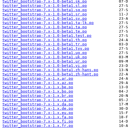
twitter_bootstrap-7.x-1.0-beta1.sk.po
twitter_bootstrap-7.x-1.0-beta1.sl.po
twitter_bootstrap-7.x-1.0-beta1.sq.po
twitter_bootstrap-7.x-1.0-beta1.sr.po
twitter_bootstrap-7.x-1.0-beta1.sv.po
twitter_bootstrap-7.x-1.0-beta1.ta-lk.po
twitter_bootstrap-7.x-1.0-beta1.ta.po
twitter_bootstrap-7.x-1.0-beta1.te.po
twitter_bootstrap-7.x-1.0-beta1.test.po
twitter_bootstrap-7.x-1.0-beta1.th.po
twitter_bootstrap-7.x-1.0-beta1.tr.po
twitter_bootstrap-7.x-1.0-beta1.tyv.po
twitter_bootstrap-7.x-1.0-beta1.ug.po
twitter_bootstrap-7.x-1.0-beta1.uk.po
twitter_bootstrap-7.x-1.0-beta1.ur.po
twitter_bootstrap-7.x-1.0-beta1.vi.po
twitter_bootstrap-7.x-1.0-beta1.zh-hans.po
twitter_bootstrap-7.x-1.0-beta1.zh-hant.po
twitter_bootstrap-7.x-1.x.ar.po
twitter_bootstrap-7.x-1.x.az.po
twitter_bootstrap-7.x-1.x.be.po
twitter_bootstrap-7.x-1.x.bo.po
twitter_bootstrap-7.x-1.x.br.po
twitter_bootstrap-7.x-1.x.ca.po
twitter_bootstrap-7.x-1.x.da.po
twitter_bootstrap-7.x-1.x.de.po
twitter_bootstrap-7.x-1.x.eu.po
twitter_bootstrap-7.x-1.x.fa.po
twitter_bootstrap-7.x-1.x.fi.po
twitter_bootstrap-7.x-1.x.fr.po