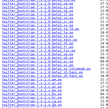
twitter_bootstrap-7.x-2.0-beta1.se.po
twitter_bootstrap-7.x-2.0-beta1.si.po
twitter_bootstrap-7.x-2.0-beta1.sk.po
twitter_bootstrap-7.x-2.0-beta1.sl.po
twitter_bootstrap-7.x-2.0-beta1.sq.po
twitter_bootstrap-7.x-2.0-beta1.sr.po
twitter_bootstrap-7.x-2.0-beta1.sv.po
twitter_bootstrap-7.x-2.0-beta1.ta-lk.po
twitter_bootstrap-7.x-2.0-beta1.ta.po
twitter_bootstrap-7.x-2.0-beta1.te.po
twitter_bootstrap-7.x-2.0-beta1.test.po
twitter_bootstrap-7.x-2.0-beta1.th.po
twitter_bootstrap-7.x-2.0-beta1.tr.po
twitter_bootstrap-7.x-2.0-beta1.tyv.po
twitter_bootstrap-7.x-2.0-beta1.ug.po
twitter_bootstrap-7.x-2.0-beta1.uk.po
twitter_bootstrap-7.x-2.0-beta1.ur.po
twitter_bootstrap-7.x-2.0-beta1.vi.po
twitter_bootstrap-7.x-2.0-beta1.xx-lolspeak.po
twitter_bootstrap-7.x-2.0-beta1.zh-hans.po
twitter_bootstrap-7.x-2.0-beta1.zh-hant.po
twitter_bootstrap-7.x-2.x.am.po
twitter_bootstrap-7.x-2.x.ar.po
twitter_bootstrap-7.x-2.x.az.po
twitter_bootstrap-7.x-2.x.be.po
twitter_bootstrap-7.x-2.x.bo.po
twitter_bootstrap-7.x-2.x.br.po
twitter_bootstrap-7.x-2.x.ca.po
twitter_bootstrap-7.x-2.x.da.po