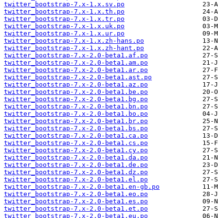
twitter_bootstrap-7.x-1.x.sv.po
twitter_bootstrap-7.x-1.x.th.po
twitter_bootstrap-7.x-1.x.tr.po
twitter_bootstrap-7.x-1.x.uk.po
twitter_bootstrap-7.x-1.x.ur.po
twitter_bootstrap-7.x-1.x.zh-hans.po
twitter_bootstrap-7.x-1.x.zh-hant.po
twitter_bootstrap-7.x-2.0-beta1.af.po
twitter_bootstrap-7.x-2.0-beta1.am.po
twitter_bootstrap-7.x-2.0-beta1.ar.po
twitter_bootstrap-7.x-2.0-beta1.ast.po
twitter_bootstrap-7.x-2.0-beta1.az.po
twitter_bootstrap-7.x-2.0-beta1.be.po
twitter_bootstrap-7.x-2.0-beta1.bg.po
twitter_bootstrap-7.x-2.0-beta1.bn.po
twitter_bootstrap-7.x-2.0-beta1.bo.po
twitter_bootstrap-7.x-2.0-beta1.br.po
twitter_bootstrap-7.x-2.0-beta1.bs.po
twitter_bootstrap-7.x-2.0-beta1.ca.po
twitter_bootstrap-7.x-2.0-beta1.cs.po
twitter_bootstrap-7.x-2.0-beta1.cy.po
twitter_bootstrap-7.x-2.0-beta1.da.po
twitter_bootstrap-7.x-2.0-beta1.de.po
twitter_bootstrap-7.x-2.0-beta1.dz.po
twitter_bootstrap-7.x-2.0-beta1.el.po
twitter_bootstrap-7.x-2.0-beta1.en-gb.po
twitter_bootstrap-7.x-2.0-beta1.eo.po
twitter_bootstrap-7.x-2.0-beta1.es.po
twitter_bootstrap-7.x-2.0-beta1.et.po
twitter_bootstrap-7.x-2.0-beta1.eu.po