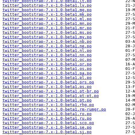
twitter_bootstrap-7.x-1.0-beta1.lt.po
twitter_bootstrap-7.x-1.0-beta1.lv.po
twitter_bootstrap-7.x-1.0-beta1.mg.po
twitter_bootstrap-7.x-1.0-beta1.mk.po
twitter_bootstrap-7.x-1.0-beta1.ml.po
twitter_bootstrap-7.x-1.0-beta1.mn.po
twitter_bootstrap-7.x-1.0-beta1.mr.po
twitter_bootstrap-7.x-1.0-beta1.ms.po
twitter_bootstrap-7.x-1.0-beta1.my.po
twitter_bootstrap-7.x-1.0-beta1.nb.po
twitter_bootstrap-7.x-1.0-beta1.ne.po
twitter_bootstrap-7.x-1.0-beta1.nl.po
twitter_bootstrap-7.x-1.0-beta1.nn.po
twitter_bootstrap-7.x-1.0-beta1.oc.po
twitter_bootstrap-7.x-1.0-beta1.or.po
twitter_bootstrap-7.x-1.0-beta1.os.po
twitter_bootstrap-7.x-1.0-beta1.pa.po
twitter_bootstrap-7.x-1.0-beta1.pl.po
twitter_bootstrap-7.x-1.0-beta1.prs.po
twitter_bootstrap-7.x-1.0-beta1.ps.po
twitter_bootstrap-7.x-1.0-beta1.pt-br.po
twitter_bootstrap-7.x-1.0-beta1.pt-pt.po
twitter_bootstrap-7.x-1.0-beta1.pt.po
twitter_bootstrap-7.x-1.0-beta1.rhg.po
twitter_bootstrap-7.x-1.0-beta1.rm-rumgr.po
twitter_bootstrap-7.x-1.0-beta1.ro.po
twitter_bootstrap-7.x-1.0-beta1.ru.po
twitter_bootstrap-7.x-1.0-beta1.sco.po
twitter_bootstrap-7.x-1.0-beta1.se.po
twitter_bootstrap-7.x-1.0-beta1.si.po